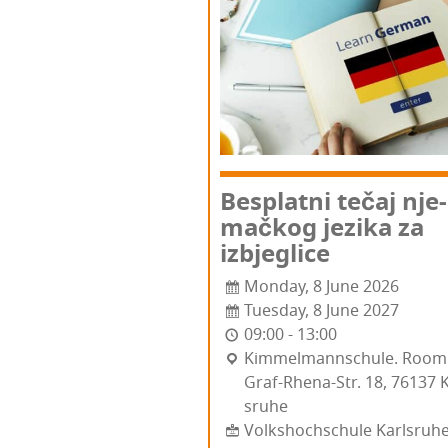
Bes­plat­ni tečaj nje­
mač­kog jezi­ka za
izbjeglice
Monday, 8 June 2026
Tuesday, 8 June 2027
09:00 - 13:00
Kim­mel­man­n­s­c­hu­le. Roo
Graf-Rhe­na-Str. 18, 76137 Ka
sru­he
Volkshochschule Karlsruh