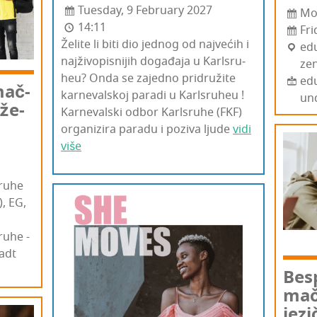
Tuesday, 9 February 2027
Mo
14:11
Fr
Želi­te li biti dio jed­nog od naj­ve­ćih i
ed
naj­ži­vo­pis­ni­jih doga­đa­ja u Kar­l­sru­
zen
heu? Onda se zajed­no pri­dru­ži­te
edu
­mač­
kar­ne­val­skoj para­di u Kar­l­sru­heu !
un
dže­
Kar­ne­val­ski odbor Kar­l­sru­he (FKF)
orga­ni­zi­ra para­du i pozi­va lju­de
vidi
više
sruhe
), EG,
ruhe -
adt
Bes­
mač­
jezi