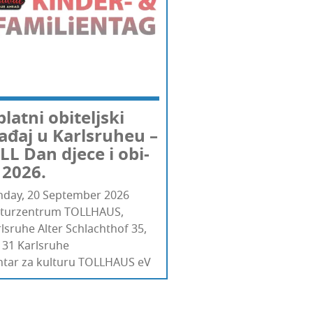
lat­ni obi­telj­ski
­đaj u Kar­l­sru­heu –
L Dan dje­ce i obi­
i 2026.
nday, 20 September 2026
­tur­zen­trum TOLLHAUS,
lsruhe Alter Schlac­h­t­hof 35,
31 Kar­l­sru­he
ntar za kulturu TOLLHAUS eV