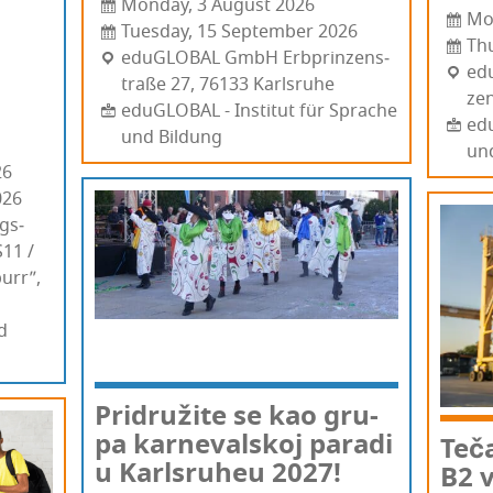
Monday, 3 August 2026
Mo
Tuesday, 15 September 2026
Th
edu­GLO­BAL GmbH Erb­prin­zens­
ed
traße 27, 76133 Kar­l­sru­he
zen
eduGLOBAL - Institut für Sprache
edu
und Bildung
un
26
026
g­s­
S11 /
purr”,
d
Pri­dru­ži­te se kao gru­
pa kar­ne­val­skoj para­di
Teča
u Kar­l­sru­heu 2027!
B2 