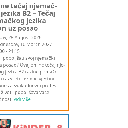
­ne tečaj nje­mač­
jezi­ka B2 – Tečaj
mač­kog jezi­ka
an uz posao
day, 28 August 2026
dnesday, 10 March 2027
00 - 21:15
 li pobolj­ša­ti svoj nje­mač­ki
za posao? Ovaj onli­ne tečaj nje­
g jezi­ka B2 razi­ne poma­že
razvi­je­te jezič­ne vje­šti­ne
ne za sva­kod­nev­ni pro­fe­si­
 život i pobolj­ša­va vaše
nos­ti
vidi više