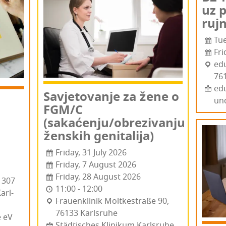
uz 
ruj­
Tu
Fri
edu
761
edu
Savje­to­va­nje za žene o
un
FGM/C
(sakaćenju/obrezivanju
žen­skih genitalija)
Friday, 31 July 2026
Friday, 7 August 2026
Friday, 28 August 2026
m 307
11:00 - 12:00
r­l­
Fra­uen­k­li­nik Mol­t­kes­traße 90,
76133 Kar­l­sru­he
e eV
Städtisches Klinikum Karlsruhe