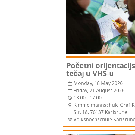
Počet­ni ori­jen­ta­cij­
tečaj u VHS‑u
Monday, 18 May 2026
Friday, 21 August 2026
13:00 - 17:00
Kim­mel­man­n­s­c­hu­le Graf-
Str. 18, 76137 Kar­l­sru­he
Volkshochschule Karlsruh