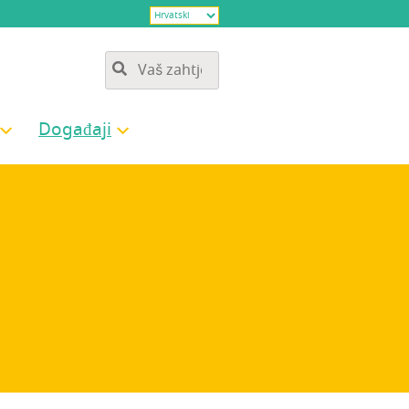
Doga­đa­ji