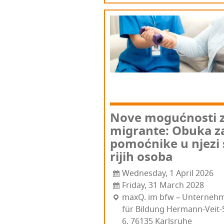
Nove moguć­nos­ti 
migran­te: Obu­ka z
pomoć­ni­ke u nje­zi 
ri­jih osoba
Wednesday, 1 April 2026
Friday, 31 March 2028
maxQ. im bfw – Unter­neh­
für Bildung Her­mann-Veit-
6, 76135 Kar­l­sru­he