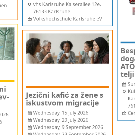
vhs Kar­l­sru­he Kaise­ral­lee 12e,
men
76133 Kar­l­sru­he
Volkshochschule Karlsruhe eV
Bes­p
doga
ATOL
te­lj
Su
ni
Kul
Jezič­ni kafić za žene s
ev­
Kar
iskus­tvom migracije
761
Wednesday, 15 July 2026
Ce
2026
Wednesday, 29 July 2026
6
Wednesday, 9 September 2026
Wednesday, 23 September 2026