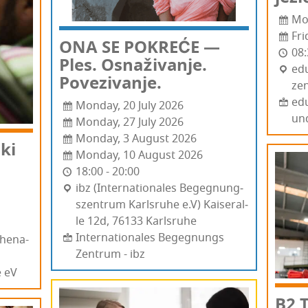
Mo
Fr
ONA SE POKREĆE —
08:
Ples. Osna­ži­va­nje.
ed
Povezivanje.
zen
edu
Monday, 20 July 2026
un
Monday, 27 July 2026
Monday, 3 August 2026
ski
Monday, 10 August 2026
18:00 - 20:00
ibz (Inter­na­ti­ona­les Begeg­nun­g­
szen­trum Kar­l­sru­he e.V) Kaise­ral­
le 12d, 76133 Kar­l­sru­he
Internationales Begegnungs
Rhe­na-
Zentrum - ibz
e eV
B2 T