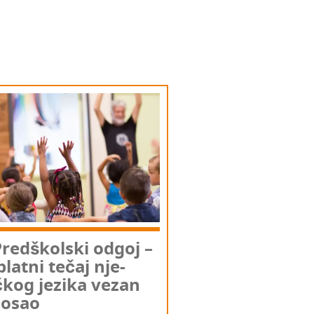
red­škol­ski odgoj –
plat­ni tečaj nje­
kog jezi­ka vezan
posao