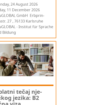
nday, 24 August 2026
iday, 11 December 2026
u­GLO­BAL GmbH Erb­prin­
str. 27 , 76133 Kar­l­sru­he
GLOBAL - Institut für Sprache
d Bildung
plat­ni tečaj nje­
kog jezi­ka: B2
č­na viza