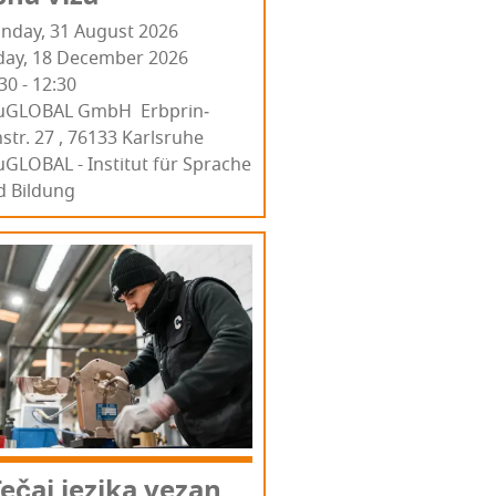
nday, 31 August 2026
iday, 18 December 2026
30 - 12:30
u­GLO­BAL GmbH Erb­prin­
str. 27 , 76133 Kar­l­sru­he
GLOBAL - Institut für Sprache
d Bildung
ečaj jezi­ka vezan