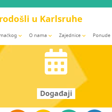
odošli u Karlsruhe
jemačkog
O nama
Zajed­ni­ce
Ponu­de
Događaji