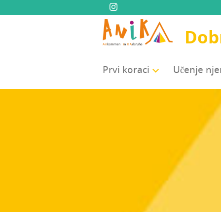
Dobr
Prvi kora­ci
Uče­nje n