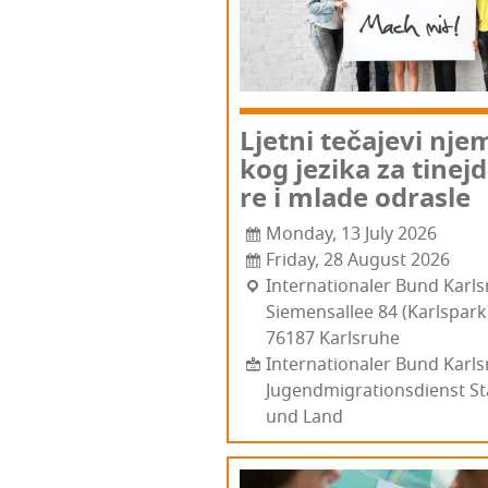
Ljet­ni teča­je­vi nje
kog jezi­ka za tinej­
re i mla­de odrasle
Monday, 13 July 2026
Friday, 28 August 2026
Inter­na­ti­ona­ler Bund Karl
Siemen­sal­lee 84 (Kar­l­s­park
76187 Kar­l­sru­he
Internationaler Bund Karls
Jugendmigrationsdienst St
und Land