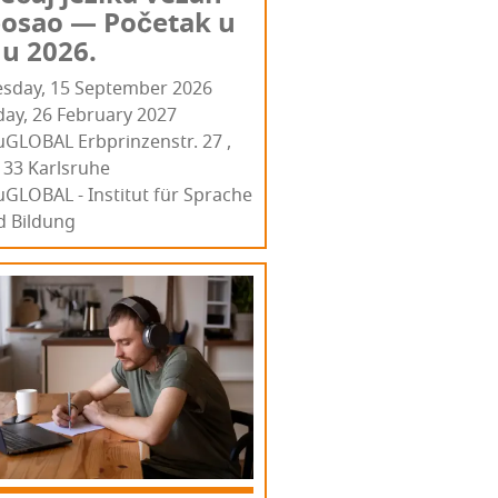
posao — Poče­tak u
nu 2026.
esday, 15 September 2026
day, 26 February 2027
­GLO­BAL Erb­prin­zenstr. 27 ,
33 Kar­l­sru­he
GLOBAL - Institut für Sprache
d Bildung