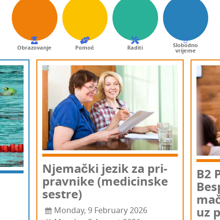
Slobodno
Obrazovanje
Pomoć
Raditi
vrijeme
Nje­mač­ki jezik za pri­
B2 P
prav­ni­ke (medi­cin­ske
Bes­
sestre)
mač­
uz 
Monday, 9 February 2026