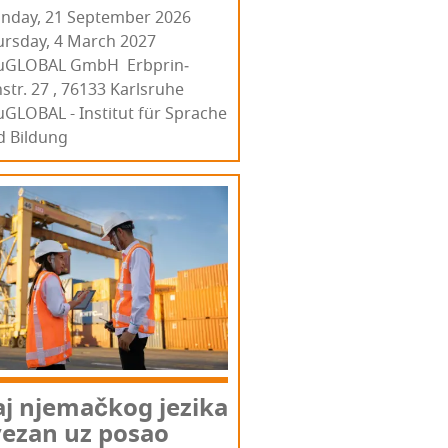
nday, 21 September 2026
ursday, 4 March 2027
u­GLO­BAL GmbH Erb­prin­
str. 27 , 76133 Kar­l­sru­he
GLOBAL - Institut für Sprache
d Bildung
j nje­mač­kog jezi­ka
vezan uz posao