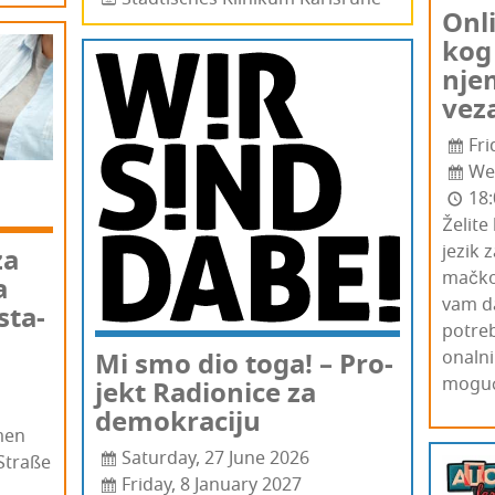
Onli
kog 
nje­
vez
Fri
We
18:
Želi­te
jezik 
za
mač­ko
a
vam da 
sta­
potreb­
Mi smo dio toga! – Pro­
onal­ni
moguć­
jekt Radi­oni­ce za
demokraciju
men
Saturday, 27 June 2026
Straße
Friday, 8 January 2027