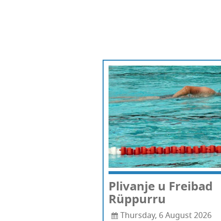
Pli­va­nje u Fre­ibad
Rüppurru
Thursday, 6 August 2026