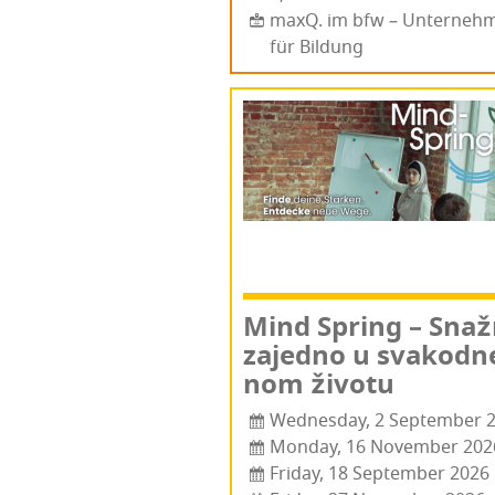
maxQ. im bfw – Unterneh
für Bildung
Mind Spring – Snaž­
zajed­no u sva­kod­n
nom životu
Wednesday, 2 September 
Monday, 16 November 202
Friday, 18 September 2026