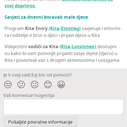
svoj dopri­nos
.
Savje­ti za dnev­ni bora­vak male djece
Pro­gram
Kita Entry
(Kita-Eins­ti­eg)
savje­tu­je i infor­mi­
ra rodi­te­lje o bri­zi o dje­ci i pri­ja­vi dje­ce u Kita
Više­je­zič­ni
vodi­či za Kita
(Kita-Lot­sin­nen)
dos­tup­ni
su kako bi vam pomo­gli pri­ja­vi­ti svo­je dije­te (dje­cu) u
Kita i pove­zi­va­li vas s dru­gim aktiv­nos­ti­ma i uslugama
Je li ovaj sadržaj bio od pomoći?
😒
😕
😐
😊
😀
Vaš komentar/sugestija