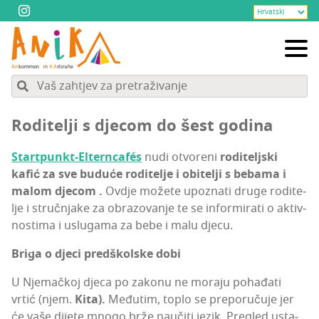
Rodi­te­lji s dje­com do šest godina
Star­t­pun­kt-Eltern­cafés
nudi otvo­re­ni
rodi­telj­ski
kafić za sve budu­će rodi­te­lje i obi­te­lji s beba­ma i
malom dje­com .
Ovdje može­te upoz­na­ti dru­ge rodi­te­
lje i struč­nja­ke za obra­zo­va­nje te se infor­mi­ra­ti o aktiv­
nos­ti­ma i uslu­ga­ma za bebe i malu djecu.
Bri­ga o dje­ci pred­škol­ske dobi
U Nje­mač­koj dje­ca po zako­nu ne mora­ju poha­đa­ti
vrtić (njem.
Kita).
Među­tim, toplo se pre­po­ru­ču­je jer
će vaše dije­te mno­go brže nauči­ti jezik. Pre­gled usta­