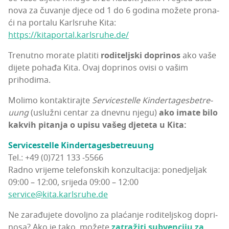
no­va za čuva­nje dje­ce od 1 do 6 godi­na može­te pro­na­
ći na por­ta­lu Kar­l­sru­he Kita:
https://kitaportal.karlsruhe.de/
Tre­nut­no mora­te pla­ti­ti
rodi­telj­ski dopri­nos
ako vaše
dije­te poha­đa Kita. Ovaj dopri­nos ovi­si o vašim
prihodima.
Moli­mo kon­tak­ti­raj­te
Ser­vi­ces­tel­le Kin­der­ta­ge­sbe­tre­
uung
(usluž­ni cen­tar za dnev­nu nje­gu)
ako ima­te bilo
kak­vih pita­nja o upi­su vašeg dje­te­ta u Kita:
Ser­vi­ces­tel­le Kin­der­ta­ge­sbe­tre­uung
Tel.: +49 (0)721 133 ‑5566
Rad­no vri­je­me tele­fon­skih kon­zul­ta­ci­ja: pone­dje­ljak
09:00 – 12:00, sri­je­da 09:00 – 12:00
service@kita.karlsruhe.de
Ne zara­đu­je­te dovolj­no za pla­ća­nje rodi­telj­skog dopri­
no­sa? Ako je tako, može­te
zatra­ži­ti subven­ci­ju za