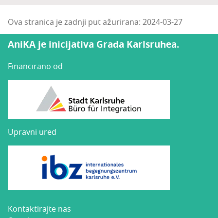
Ova stranica je zadnji put ažurirana: 2024-03-27
AniKA je inicijativa Grada Karlsruhea.
Financirano od
Upravni ured
Kon­tak­ti­raj­te nas