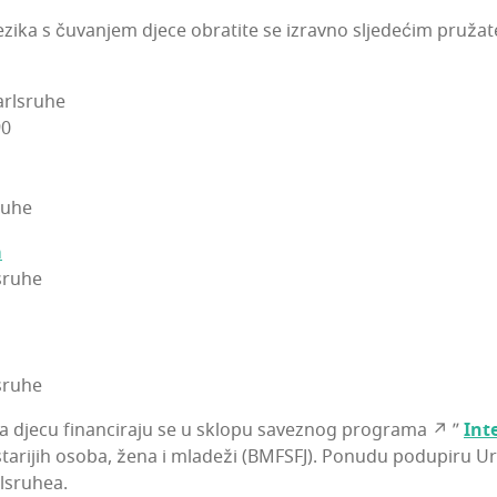
i­ka s čuva­njem dje­ce obra­ti­te se izrav­no slje­de­ćim pru­ža­te­
­l­sru­he
90
sruhe
a
sru­he
lsruhe
m za dje­cu finan­ci­ra­ju se u sklo­pu savez­nog pro­gra­ma ↗ ”
Inte
 sta­ri­jih oso­ba, žena i mla­de­ži (BMFSFJ). Ponu­du podu­pi­ru Ur
l­sru­hea.