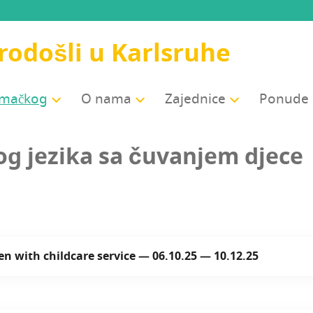
odošli u Karlsruhe
jemačkog
O nama
Zajed­ni­ce
Ponu­de
og jezi­ka sa čuva­njem djece
 with chil­d­ca­re ser­vi­ce — 06.10.25 — 10.12.25