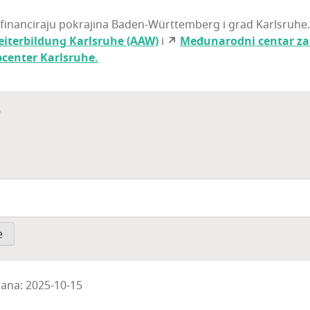
finan­ci­ra­ju pokra­ji­na Baden-Wür­t­tem­berg i grad Kar­l­sru­he
eiter­bil­dung Kar­l­sru­he (AAW)
i
↗
Među­na­rod­ni cen­tar za s
b­cen­ter Karlsruhe.
?
rana: 2025-10-15