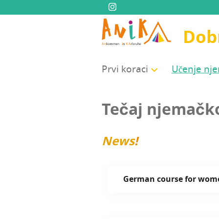
Dobr
Prvi kora­ci
Uče­nje n
Tečaj nje­mač­k
News
!
Ger­man cour­se for women