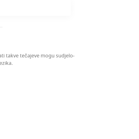
­đa­ti tak­ve teča­je­ve mogu sudje­lo­
ezika.