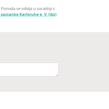
. Ponu­da se odvi­ja u surad­nji s
as­tan­ke Kar­l­sru­he e. V. (ibz)