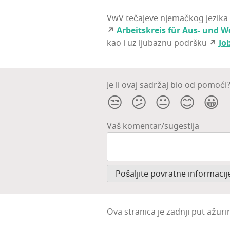
VwV teča­je­ve nje­mač­kog jezi­ka 
↗
Arbe­its­kre­is für Aus- und W
kao i uz lju­baz­nu podr­šku
↗
Jo
Je li ovaj sadržaj bio od pomoći
😒
😕
😐
😊
😀
Vaš komentar/sugestija
Ova stranica je zadnji put ažuri