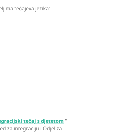
lji­ma teča­je­va jezika:
­gra­cij­ski tečaj s dje­te­tom
”
ed za inte­gra­ci­ju i Odjel za