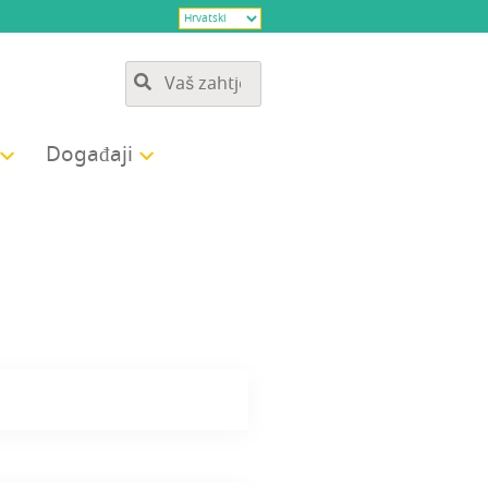
Doga­đa­ji