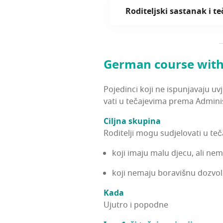
Rodi­telj­ski sas­ta­nak i t
Ger­man cour­se with
Poje­din­ci koji ne ispu­nja­va­ju uvj
va­ti u teča­je­vi­ma pre­ma Admi­nis
Cilj­na sku­pi­na
Rodi­te­lji mogu sudje­lo­va­ti u t
koji ima­ju malu dje­cu, ali nema
koji nema­ju bora­viš­nu dozvo­lu
Kada
Uju­tro i popodne