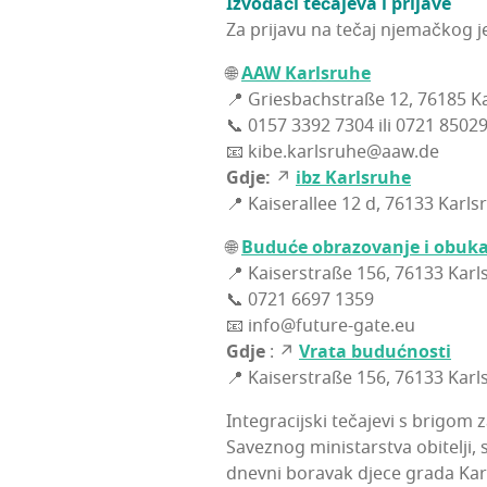
Izvo­đa­či teča­je­va i pri­ja­ve
Za pri­ja­vu na tečaj nje­mač­kog jez
🌐
AAW Kar­l­sru­he
📍 Gri­esbac­h­s­traße 12, 76185 Kar
📞 0157 3392 7304 ili 0721 8502
📧 kibe.karlsruhe@aaw.de
Gdje:
↗
ibz Kar­l­sru­he
📍 Kaise­ral­lee 12 d, 76133 Karl
🌐
Budu­će obra­zo­va­nje i obu­k
📍 Kaiser­straße 156, 76133 Kar­l­
📞 0721 6697 1359
📧 info@future-gate.eu
Gdje
: ↗
Vra­ta buduć­nos­ti
📍 Kaiser­straße 156, 76133 Kar
Inte­gra­cij­ski teča­je­vi s bri­go
Savez­nog minis­tar­stva obi­te­lji,
dnev­ni bora­vak dje­ce gra­da Kar­