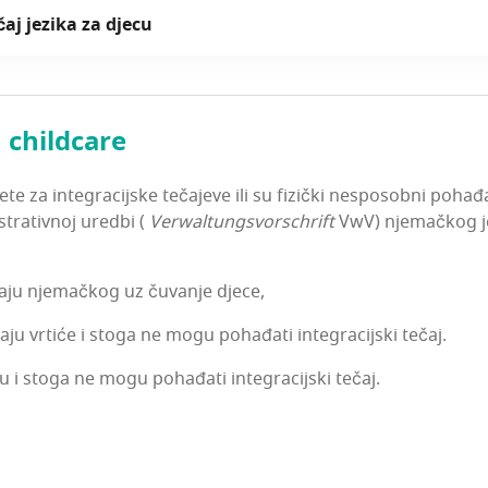
ečaj jezi­ka za djecu
 childcare
e­te za inte­gra­cij­ske teča­je­ve ili su fizič­ki nes­po­sob­ni poha
­tra­tiv­noj ured­bi (
Verwal­tun­g­svor­s­c­hrift
VwV) nje­mač­kog j
eča­ju nje­mač­kog uz čuva­nje djece,
­ju vrti­će i sto­ga ne mogu poha­đa­ti inte­gra­cij­ski tečaj.
 i sto­ga ne mogu poha­đa­ti inte­gra­cij­ski tečaj.