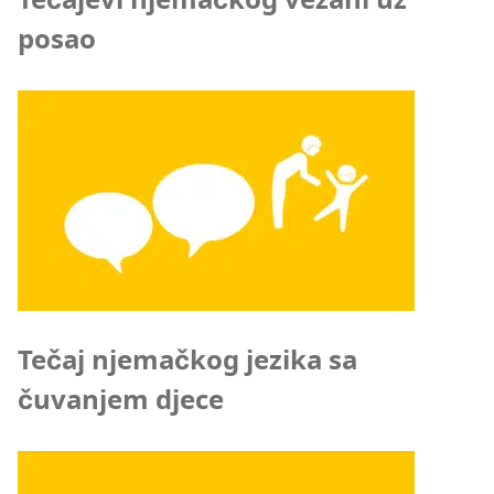
Tečajevi njemačkog vezani uz
posao
Tečaj njemačkog jezika sa
čuvanjem djece