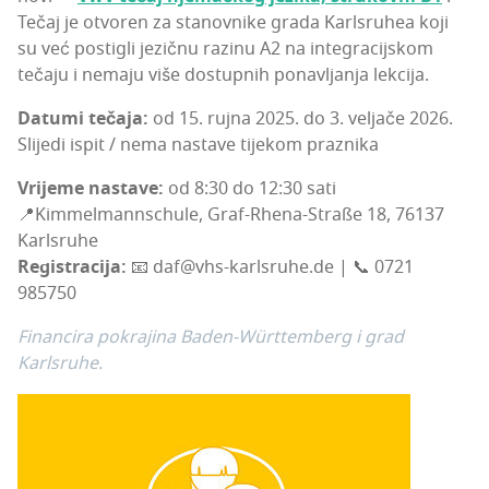
Tečaj je otvo­ren za sta­nov­ni­ke gra­da Kar­l­sru­hea koji
su već pos­ti­gli jezič­nu razi­nu A2 na inte­gra­cij­skom
teča­ju i nema­ju više dos­tup­nih ponav­lja­nja lekcija.
Datu­mi teča­ja:
od 15. ruj­na 2025. do 3. velja­če 2026.
Sli­je­di ispit / nema nas­ta­ve tije­kom praznika
Vri­je­me nas­ta­ve:
od 8:30 do 12:30 sati
📍Kim­mel­man­n­s­c­hu­le, Graf-Rhe­na-Straße 18, 76137
Kar­l­sru­he
Regis­tra­ci­ja:
📧 daf@vhs-karlsruhe.de | 📞 0721
985750
Finan­ci­ra pokra­ji­na Baden-Wür­t­tem­berg i grad
Karlsruhe.