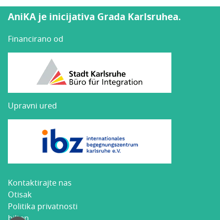
AniKA je inicijativa Grada Karlsruhea.
Financirano od
Upravni ured
Kon­tak­ti­raj­te nas
Oti­sak
Poli­ti­ka privatnosti
bil­ten