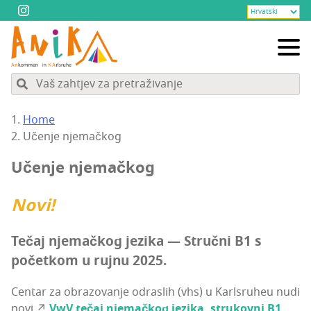
Home
Uče­nje njemačkog
Uče­nje njemačkog
Novi!
Tečaj nje­mač­kog jezi­ka — Struč­ni B1 s
počet­kom u ruj­nu 2025.
Cen­tar za obra­zo­va­nje odras­lih (vhs) u Kar­l­sru­heu nudi
novi ↗️
VwV tečaj nje­mač­kog jezi­ka, stru­kov­ni B1
.