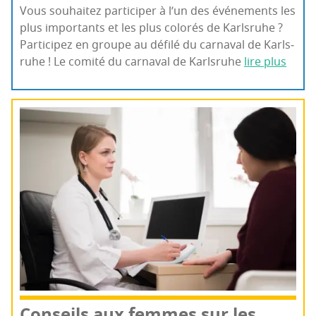
Vous sou­hai­tez par­ti­ci­per à l’un des évé­ne­ments les
plus impor­tants et les plus colo­rés de Karls­ruhe ?
Par­ti­ci­pez en groupe au défi­lé du car­na­val de Karls­
ruhe ! Le comi­té du car­na­val de Karls­ruhe
lire plus
Conseils aux femmes sur les