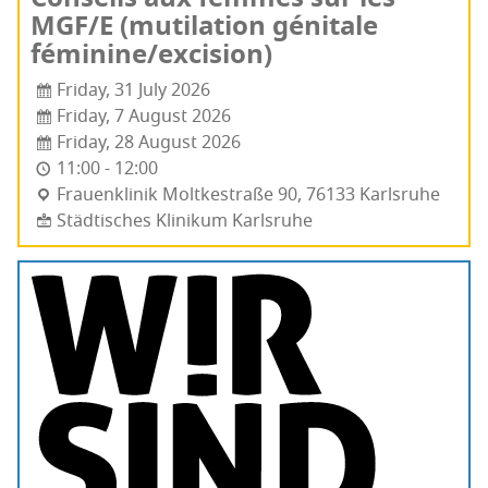
MGF/E (muti­la­tion géni­tale
féminine/excision)
Friday, 31 July 2026
Friday, 7 August 2026
Friday, 28 August 2026
11:00 - 12:00
Frauenk­li­nik Molt­kes­traße 90, 76133 Karls­ruhe
Städtisches Klinikum Karlsruhe