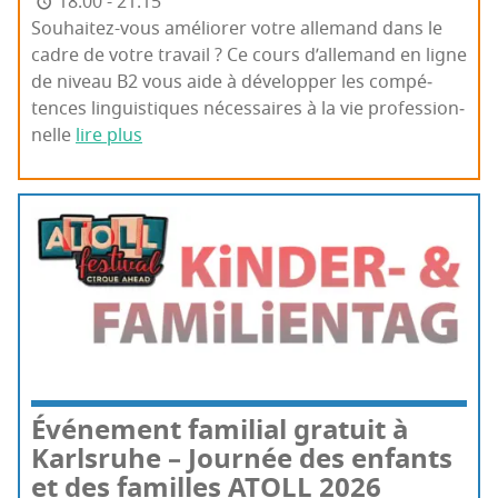
18:00 - 21:15
Sou­­hai­­tez-vous amé­lio­rer votre alle­mand dans le
cadre de votre tra­vail ? Ce cours d’al­le­mand en ligne
de niveau B2 vous aide à déve­lop­per les com­pé­
tences lin­guis­tiques néces­saires à la vie pro­fes­sion­
nelle
lire plus
Évé­ne­ment fami­lial gra­tuit à
Karls­ruhe – Jour­née des enfants
et des familles ATOLL 2026