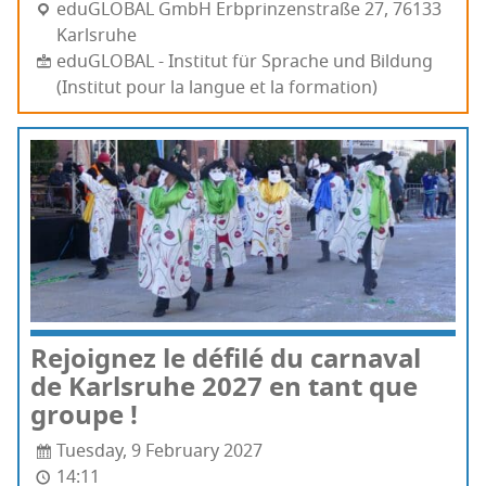
edu­GLO­BAL GmbH Erb­prin­zens­traße 27, 76133
Karls­ruhe
eduGLOBAL - Institut für Sprache und Bildung
(Institut pour la langue et la formation)
Rejoi­gnez le défi­lé du car­na­val
de Karls­ruhe 2027 en tant que
groupe !
Tuesday, 9 February 2027
14:11