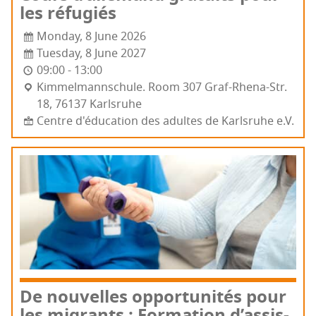
les réfugiés
Monday, 8 June 2026
Tuesday, 8 June 2027
09:00 - 13:00
Kim­mel­mann­schule. Room 307 Graf-Rhe­na-Str.
18, 76137 Karls­ruhe
Centre d'éducation des adultes de Karlsruhe e.V.
De nou­velles oppor­tu­ni­tés pour
les migrants : For­ma­tion d’as­sis­