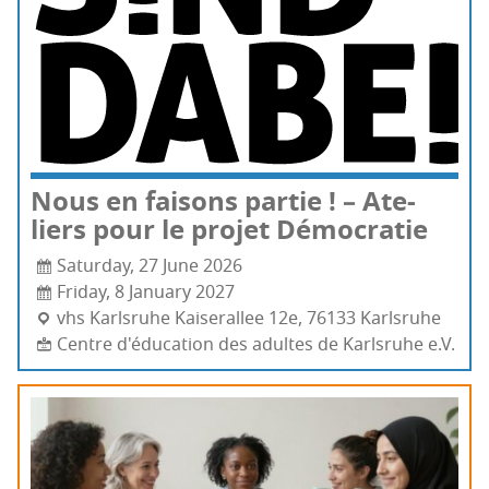
Nous en fai­sons par­tie ! – Ate­
liers pour le pro­jet Démocratie
Saturday, 27 June 2026
Friday, 8 January 2027
vhs Karls­ruhe Kai­se­ral­lee 12e, 76133 Karls­ruhe
Centre d'éducation des adultes de Karlsruhe e.V.