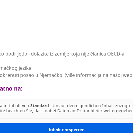
ko podri­je­tlo i dola­zi­te iz zem­lje koja nije čla­ni­ca OECD‑a
e­mač­kog jezika
kre­nu­ti posao u Nje­mač­koj (više infor­ma­ci­ja na našoj web 
lat­no na:
l­te­rin­halt von
Stan­dard
. Um auf den eigen­tlic­hen Inhalt zuzu­gre­i
t­te beac­h­ten Sie, dass dabei Daten an Drit­tan­bi­eter weiter­ge­ge­b
Inhalt ent­s­per­ren