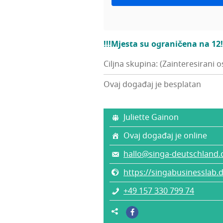
!!!Mjes­ta su ogra­ni­če­na na 12!
Ciljna skupina: (Zainteresirani o
Ovaj događaj je besplatan
Juli­et­te Gainon
Ovaj događaj je online
hallo@singa-deutschland.
https://singabusinesslab
+49 157 330 799 74