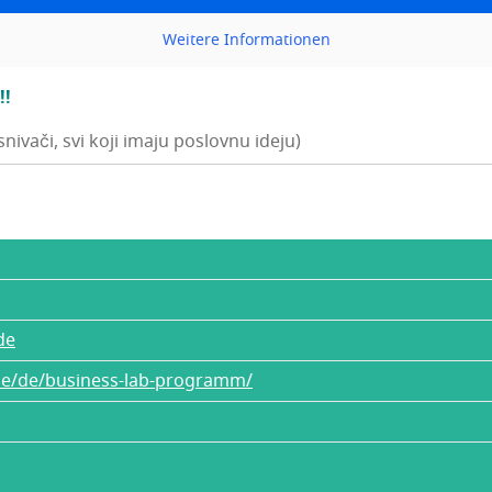
Weite­re Infor­ma­ti­onen
!!
snivači, svi koji imaju poslovnu ideju)
de
.de/de/business-lab-programm/