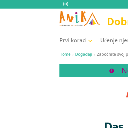
Dobr
Prvi kora­ci
Uče­nje n
Home
Događaji
Započ­ni­te svoj
N