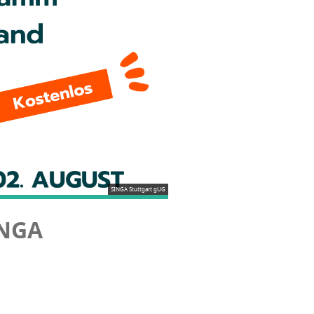
SINGA Stuttgart gUG
INGA