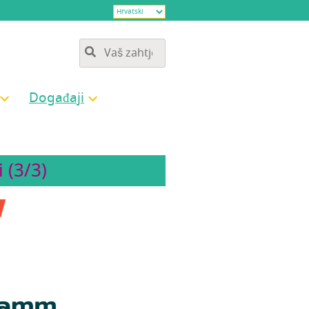
Doga­đa­ji
 (3/3)