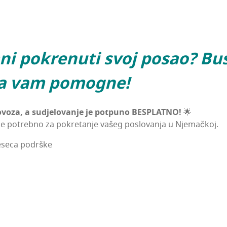
m­ni pokre­nu­ti svoj posao? Bu
da vam pomogne!
lo­vo­za, a sudje­lo­va­nje je pot­pu­no BESPLATNO!
🌟
 potreb­no za pokre­ta­nje vašeg pos­lo­va­nja u Njemačkoj.
e­se­ca podrške