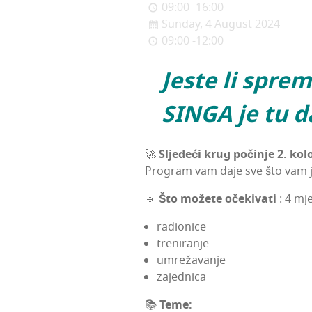
09:00 -16:00
Sunday, 4 August 2024
09:00 -12:00
Jes­te li spre
SINGA je tu 
🚀
Slje­de­ći krug poči­nje 2. ko
Pro­gram vam daje sve što vam je
🔹
Što može­te oče­ki­va­ti
: 4 mj
radi­oni­ce
tre­ni­ra­nje
umre­ža­va­nje
zajed­ni­ca
📚
Teme: