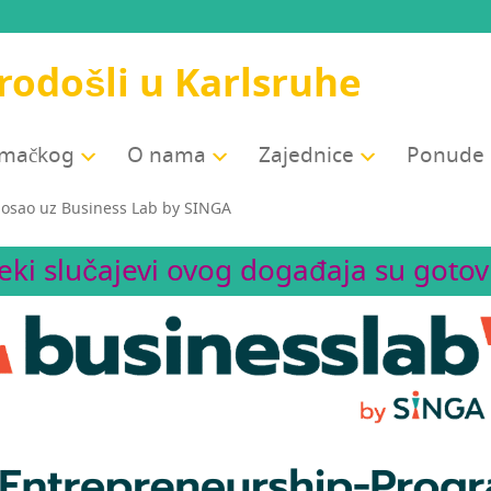
odošli u Karlsruhe
jemačkog
O nama
Zajed­ni­ce
Ponu­de
 posao uz Busi­ness Lab by SINGA
eki slučajevi ovog događaja su gotovi