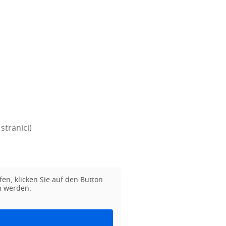
stranici)
fen, klic­ken Sie auf den But­ton
en werden.