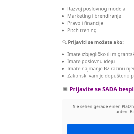
Razvoj pos­lov­nog modela
Mar­ke­ting i brendiranje
Pra­vo i financije
Pit­ch trening
🔍
Pri­ja­vi­ti se može­te ako:
Ima­te izbje­glič­ko ili migrant­s
Ima­te pos­lov­nu ideju
Ima­te naj­ma­nje B2 razi­nu nj
Zakon­ski vam je dopu­šte­no po
📅
Pri­ja­vi­te se SADA bes­p
Sie sehen gera­de einen Plat­zha
unten. Bi