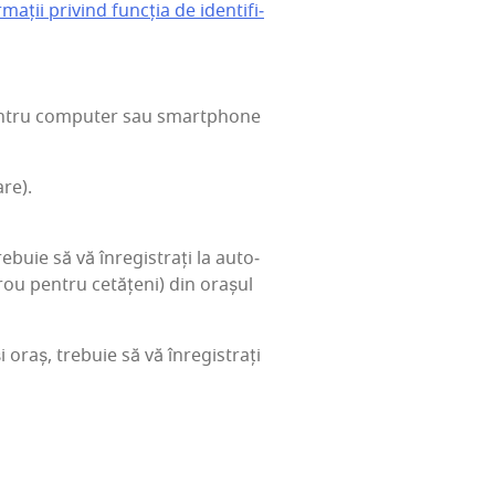
a­ții pri­vind func­ția de iden­ti­fi­
n­tru com­pu­ter sau smartphone
­re).
u­ie să vă înre­gis­trați la auto­
rou pen­tru cetă­țeni) din ora­șul
raș, tre­bu­ie să vă înre­gis­trați