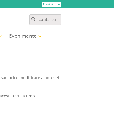
Eve­ni­men­te
 sau ori­ce modi­fi­ca­re a adre­sei
 acest lucru la timp.