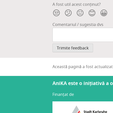
A fost util acest conținut?
😒
😕
😐
😊
😀
Comentariul / sugestia dvs
Această pagină a fost actualiza
AniKA este o inițiativă a 
Finanțat de