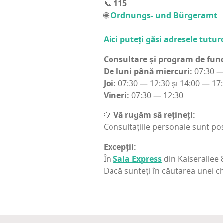
📞
115
🌐
Ord­nun­gs- und Bür­ge­ramt
Aici puteți găsi adre­se­le tutu­ro
Con­sul­ta­re și pro­gram de func­
De luni până mier­curi:
07:30 — 
Joi:
07:30 — 12:30 și 14:00 — 17
Vineri:
07:30 — 12:30
💡
Vă rugăm să reți­neți:
Con­sul­ta­ți­i­le per­so­na­le sunt p
Excep­ții:
În
Sala Express
din Kai­se­ra­l­lee
Dacă sun­teți în cău­ta­rea unei ch