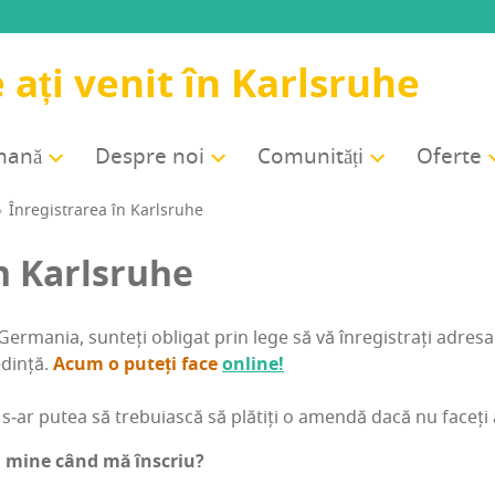
 ați venit în Karlsruhe
rmană
Des­pre noi
Comu­ni­tăți
Ofer­te
Înre­gis­tra­rea în Karlsruhe
 în Karlsruhe
Ger­ma­nia, sun­teți obli­gat prin lege să vă înre­gis­trați adre­sa
­din­ță.
Acum o puteți face
onli­ne!
s‑ar putea să tre­bu­ias­că să plătiți o amen­dă dacă nu faceți
cu mine când mă înscriu?