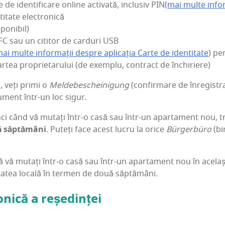
 de iden­ti­fi­ca­re onli­ne acti­va­tă, inclu­siv PIN
(mai mul­te infor­m
ti­ta­te electronică
sponibil)
FC sau un citi­tor de car­duri USB
ai mul­te infor­ma­ții des­pre apli­ca­ția Car­te de iden­ti­ta­te
) pe
r­tea pro­pri­e­ta­ru­lui (de exem­plu, con­tract de închiriere)
, veți pri­mi o
Mel­de­bes­che­i­ni­gu­ng
(con­fir­ma­re de înre­gis­tra
­ment într-un loc sigur.
ci când vă mutați într‑o casă sau într-un apar­ta­ment nou, tre­b
 săp­tămâni
. Puteți face acest lucru la ori­ce
Bür­ger­büro
(bi
vă mutați într‑o casă sau într-un apar­ta­ment nou în ace­lași o
­ta­tea loca­lă în ter­men de două săptămâni.
ro­ni­că a reședinței