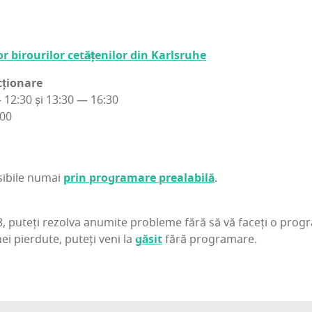
r biro­u­ri­lor cetă­țe­ni­lor din Karlsruhe
țio­na­re
12:30 și 13:30 — 16:30
:00
osi­bi­le numai
prin pro­gra­ma­re pre­a­la­bi­lă
.
 8, puteți rezol­va anu­mi­te pro­ble­me fără să vă faceți o pro­gra­
ei pier­du­te, puteți veni la
găsit
fără programare.