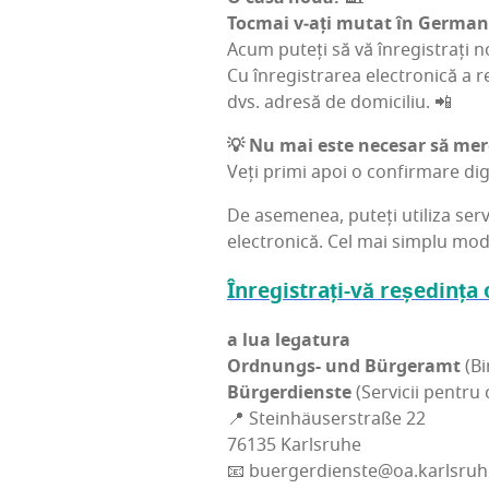
Toc­mai v‑ați mutat în Ger­ma­n
Acum puteți să vă înre­gis­trați nou
Cu înre­gis­tra­rea elec­tro­ni­că a 
dvs. adre­să de domiciliu. 📲
💡
Nu mai este nece­sar să mer­ge
Veți pri­mi apoi o con­fir­ma­re digi
De ase­me­nea, puteți uti­li­za ser­vi
elec­tro­ni­că. Cel mai sim­plu mo
Înre­gis­trați-vă reșe­din­ța
a lua lega­tu­ra
Ord­nun­gs- und Bür­ge­ramt
(Bi
Bür­ger­dien­ste
(Ser­vi­cii pen­tru 
📍 Ste­inhäu­ser­stra­ße 22
76135 Karl­sru­he
📧 buergerdienste@oa.karlsruh