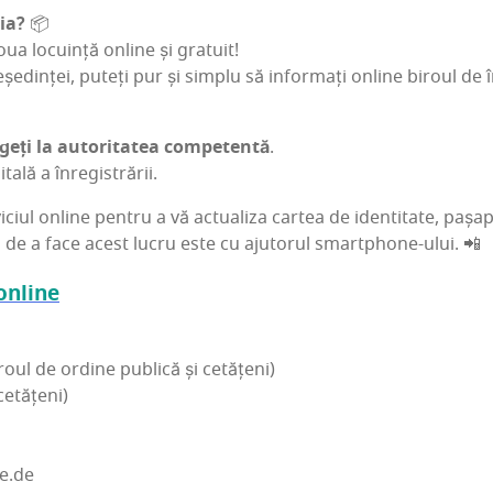
ia?
📦
a locu­in­ță onli­ne și gra­tu­it!
reșe­din­ței, puteți pur și sim­plu să infor­mați onli­ne biro­ul de î
ți la auto­ri­ta­tea com­pe­ten­tă
.
­ta­lă a înregistrării.
­ci­ul onli­ne pen­tru a vă actu­a­li­za car­tea de iden­ti­ta­te, pașa­
d de a face acest lucru este cu aju­to­rul smartphone-ului. 📲
 online
ro­ul de ordi­ne publi­că și cetă­țeni)
cetă­țeni)
e.de