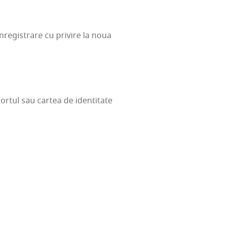
nre­gis­tra­re cu pri­vi­re la noua
por­tul sau car­tea de iden­ti­ta­te