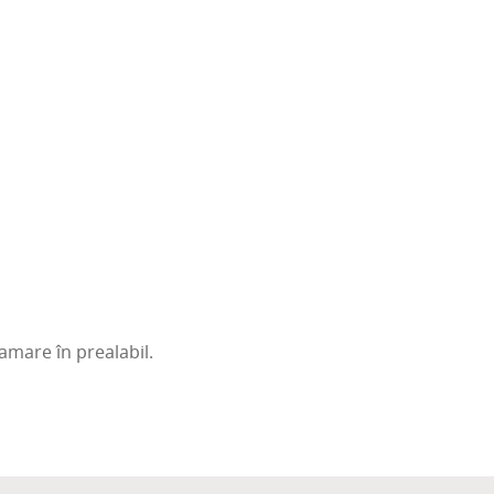
ma­re în pre­a­la­bil.