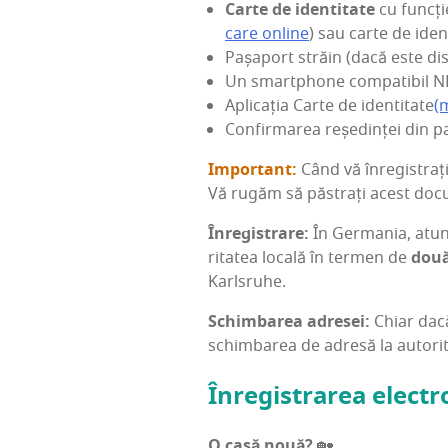
Car­te de iden­ti­ta­te
cu func­ție
ca­re onli­ne
) sau car­te de iden­
Pașa­port stră­in (dacă este di
Un smar­tpho­ne com­pa­ti­bil N
Apli­ca­ția Car­te de iden­ti­ta­te
(m
Con­fir­ma­rea reșe­din­ței din pa
Impor­tant:
Când vă înre­gis­trați
Vă rugăm să păs­trați acest docu
Înre­gis­tra­re:
În Ger­ma­nia, atun
ri­ta­tea loca­lă în ter­men de
două
Karlsruhe.
Schim­ba­rea adre­sei:
Chiar dacă 
schim­ba­rea de adre­să la auto­ri
Înre­gis­tra­rea elec­t
O casă nouă?
🏡