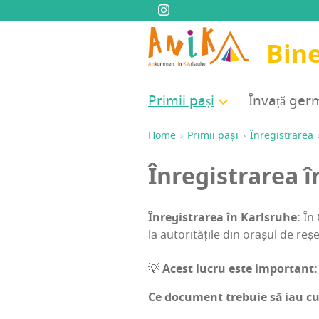
Bine
Pri­mii pași
Înva­ță ge
Home
Pri­mii pași
Înre­gis­tra­rea
Înre­gis­tra­rea
Înre­gis­tra­rea în Karl­sru­he:
În 
la auto­ri­tă­ți­le din ora­șul de reșe
💡
Acest lucru este impor­tant:
Ce docu­ment tre­bu­ie să iau 