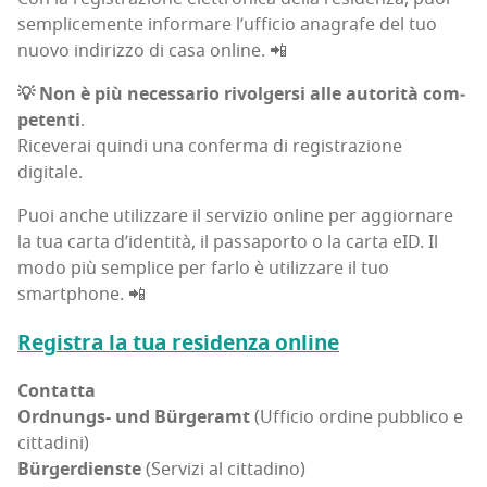
sem­pli­ce­men­te infor­ma­re l’uf­fi­cio ana­gra­fe del tuo
nuo­vo indi­riz­zo di casa online. 📲
💡
Non è più neces­sa­rio rivol­ger­si alle auto­ri­tà com­
pe­ten­ti
.
Rice­ve­rai quin­di una con­fer­ma di regi­stra­zio­ne
digitale.
Puoi anche uti­liz­za­re il ser­vi­zio onli­ne per aggior­na­re
la tua car­ta d’i­den­ti­tà, il pas­sa­por­to o la car­ta eID. Il
modo più sem­pli­ce per far­lo è uti­liz­za­re il tuo
smartphone. 📲
Regi­stra la tua resi­den­za online
Con­tat­ta
Ord­nungs- und Bür­ge­ramt
(Uffi­cio ordi­ne pub­bli­co e
cit­ta­di­ni)
Bür­ger­dien­ste
(Ser­vi­zi al cit­ta­di­no)