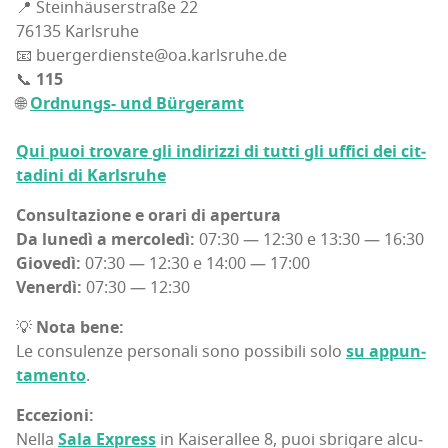
📍 Stei­n­häu­ser­straße 22
76135 Karl­sru­he
📧 buergerdienste@oa.karlsruhe.de
📞
115
🌐
Ord­nungs- und Bür­ge­ramt
Qui puoi tro­va­re gli indi­riz­zi di tut­ti gli uffi­ci dei cit­
ta­di­ni di Karlsruhe
Con­sul­ta­zio­ne e ora­ri di aper­tu­ra
Da lune­dì a mer­co­le­dì:
07:30 — 12:30 e 13:30 — 16:30
Gio­ve­dì:
07:30 — 12:30 e 14:00 — 17:00
Vener­dì:
07:30 — 12:30
💡
Nota bene:
Le con­su­len­ze per­so­na­li sono pos­si­bi­li solo
su appun­
ta­men­to
.
Ecce­zio­ni:
Nel­la
Sala Express
in Kai­se­ral­lee 8, puoi sbri­ga­re alcu­