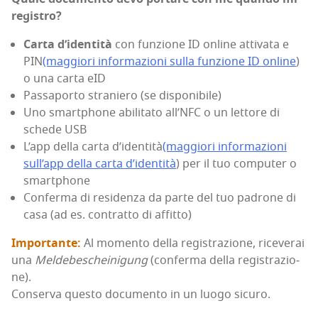
registro?
Car­ta d’i­den­ti­tà
con fun­zio­ne ID onli­ne atti­va­ta e
PIN
(mag­gio­ri infor­ma­zio­ni sul­la fun­zio­ne ID onli­ne
)
o una car­ta eID
Pas­sa­por­to stra­nie­ro (se disponibile)
Uno smart­pho­ne abi­li­ta­to all’N­FC o un let­to­re di
sche­de USB
L’app del­la car­ta d’i­den­ti­tà
(mag­gio­ri infor­ma­zio­ni
sul­l’app del­la car­ta d’i­den­ti­tà
) per il tuo com­pu­ter o
smartphone
Con­fer­ma di resi­den­za da par­te del tuo padro­ne di
casa (ad es. con­trat­to di affitto)
Impor­tan­te:
Al momen­to del­la regi­stra­zio­ne, rice­ve­rai
una
Mel­de­be­schei­ni­gung
(con­fer­ma del­la regi­stra­zio­
ne).
Con­ser­va que­sto docu­men­to in un luo­go sicuro.