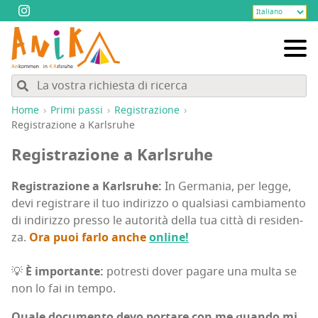
Home
Pri­mi passi
Regi­stra­zio­ne
Regi­stra­zio­ne a Karlsruhe
Regi­stra­zio­ne a Karlsruhe
Regi­stra­zio­ne a Karl­sru­he:
In Ger­ma­nia, per leg­ge,
devi regi­stra­re il tuo indi­riz­zo o qual­sia­si cam­bia­men­to
di indi­riz­zo pres­so le auto­ri­tà del­la tua cit­tà di resi­den­
za.
Ora puoi far­lo anche
onli­ne!
💡
È impor­tan­te:
potre­sti dover paga­re una mul­ta se
non lo fai in tempo.
Qua­le docu­men­to devo por­ta­re con me quan­do mi