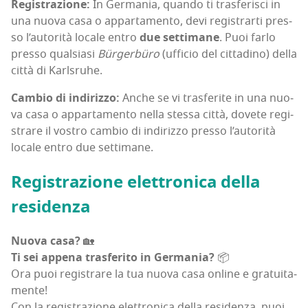
Regi­stra­zio­ne:
In Ger­ma­nia, quan­do ti tra­sfe­ri­sci in
una nuo­va casa o appar­ta­men­to, devi regi­strar­ti pres­
so l’au­to­ri­tà loca­le entro
due set­ti­ma­ne
. Puoi far­lo
pres­so qual­sia­si
Bür­ger­bü­ro
(uffi­cio del cit­ta­di­no) del­la
cit­tà di Karlsruhe.
Cam­bio di indi­riz­zo:
Anche se vi tra­sfe­ri­te in una nuo­
va casa o appar­ta­men­to nel­la stes­sa cit­tà, dove­te regi­
stra­re il vostro cam­bio di indi­riz­zo pres­so l’au­to­ri­tà
loca­le entro due settimane.
Regi­stra­zio­ne elet­tro­ni­ca del­la
residenza
Nuo­va casa?
🏡
Ti sei appe­na tra­sfe­ri­to in Ger­ma­nia?
📦
Ora puoi regi­stra­re la tua nuo­va casa onli­ne e gra­tui­ta­
men­te!
Con la regi­stra­zio­ne elet­tro­ni­ca del­la resi­den­za, puoi