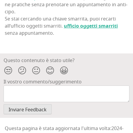
ne pra­ti­che sen­za pre­no­ta­re un appun­ta­men­to in anti­
ci­po.
Se stai cer­can­do una chia­ve smar­ri­ta, puoi recar­ti
all’uf­fi­cio ogget­ti smar­ri­ti.
uffi­cio ogget­ti smar­ri­ti
sen­za appuntamento.
Questo contenuto è stato utile?
😒
😕
😐
😊
😀
Il vostro commento/suggerimento
Questa pagina è stata aggiornata l'ultima volta:2024-