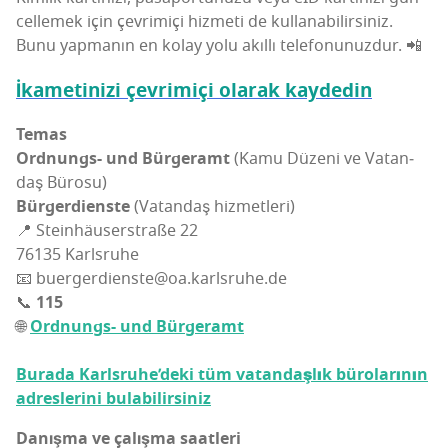
cel­le­mek için çev­ri­mi­çi hiz­me­ti de kul­la­na­bi­lir­si­niz.
Bunu yap­ma­nın en kolay yolu akıl­lı telefonunuzdur. 📲
İkam­et­in­izi çev­ri­mi­çi ola­rak kaydedin
Temas
Ord­nungs- und Bür­ge­ramt
(Kamu Düze­ni ve Vatan­
daş Büro­su)
Bür­ger­di­ens­te
(Vatan­daş hiz­met­le­ri)
📍 Ste­in­h­äu­serst­ra­ße 22
76135 Karls­ru­he
📧 buergerdienste@oa.karlsruhe.de
📞
115
🌐
Ord­nungs- und Bür­ge­ramt
Bura­da Karls­ru­he­’­de­ki tüm vatan­daş­lık büro­la­rı­nın
adres­le­ri­ni bulabilirsiniz
Danış­ma ve çalış­ma saat­le­ri