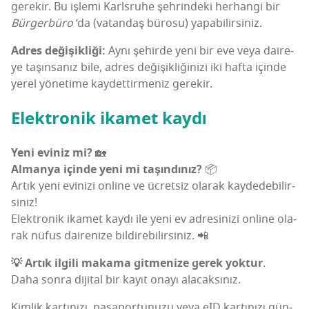
gere­kir. Bu işle­mi Karls­ru­he şeh­rin­de­ki her­han­gi bir
Bür­ger­bü­ro
‘da (vatan­daş büro­su) yapabilirsiniz.
Adres deği­şik­li­ği:
Aynı şehir­de yeni bir eve veya daire­
ye taşın­sa­nız bile, adres deği­şik­li­ği­ni­zi iki haf­ta için­de
yerel yöne­ti­me kay­det­tir­me­niz gerekir.
Elekt­ro­nik ika­met kaydı
Yeni evi­niz mi?
🏡
Alman­ya için­de yeni mi taşın­dı­nız?
📦
Artık yeni evi­ni­zi onli­ne ve ücret­siz ola­rak kay­de­de­bi­lir­
si­niz!
Elekt­ro­nik ika­met kay­dı ile yeni ev adre­si­ni­zi onli­ne ola­
rak nüfus daire­ni­ze bildirebilirsiniz. 📲
💡
Artık ilgi­li maka­ma git­me­ni­ze gerek yok­tur
.
Daha son­ra diji­tal bir kayıt ona­yı alacaksınız.
Kim­lik kar­tı­nı­zı, pasa­por­tu­nu­zu veya eID kar­tı­nı­zı gün­