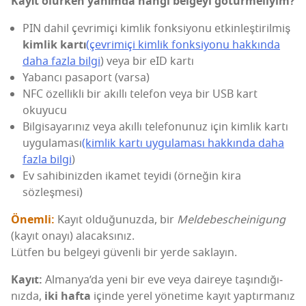
Kayıt olur­ken yanım­da han­gi bel­ge­yi götürmeliyim?
PIN dahil çev­ri­mi­çi kim­lik fonk­si­yo­nu etkin­leş­ti­ril­miş
kim­lik kar­tı
(çev­ri­mi­çi kim­lik fonk­si­yo­nu hak­kın­da
daha faz­la bil­gi
) veya bir eID kartı
Yaban­cı pasa­port (var­sa)
NFC özel­lik­li bir akıl­lı tele­fon veya bir USB kart
okuyucu
Bil­gi­sa­ya­rı­nız veya akıl­lı tele­fo­nu­nuz için kim­lik kar­tı
uygu­la­ma­sı
(kim­lik kar­tı uygu­la­ma­sı hak­kın­da daha
faz­la bil­gi
)
Ev sahi­bi­niz­den ika­met teyi­di (örne­ğin kira
sözleşmesi)
Önem­li:
Kayıt oldu­ğu­nuz­da, bir
Mel­de­besc­he­ini­gung
(kayıt ona­yı) ala­cak­sı­nız.
Lüt­fen bu bel­ge­yi güven­li bir yer­de saklayın.
Kayıt:
Alman­ya­’­da yeni bir eve veya daire­ye taşın­dı­ğı­
nız­da,
iki haf­ta
için­de yerel yöne­ti­me kayıt yap­tır­ma­nız