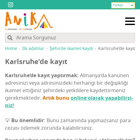
Home
Ilk adım­lar
Şehir­de ika­met kaydı
Karls­ru­he­’­de kayıt
Karls­ru­he­’­de kayıt
Karls­ru­he­’­de kayıt yap­tır­mak:
Alman­ya­’­da kanu­nen
adre­si­ni­zi veya adre­si­niz­de­ki her­han­gi bir deği­şik­li­ği
ika­met etti­ği­niz şehir­de­ki yet­ki­li­le­re kay­det­tir­me­niz
gerek­mek­te­dir.
Artık bunu
onli­ne ola­rak yapa­bi­lir­si­
niz!
💡
Bu önem­li­dir:
Bunu zama­nın­da yap­maz­sa­nız para
ceza­sı öde­mek zorun­da kalabilirsiniz.