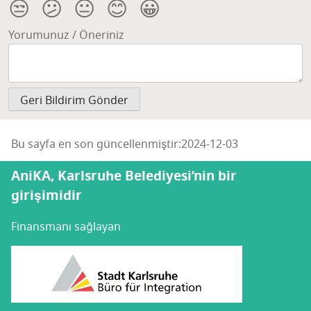
😒
😕
😐
😊
😀
Yorumunuz / Öneriniz
Bu sayfa en son güncellenmiştir:2024-12-03
AniKA, Karlsruhe Belediyesi’nin bir
girişimidir
Finansmanı sağlayan