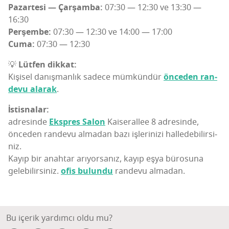
Pazar­te­si — Çar­şam­ba:
07:30 — 12:30 ve 13:30 —
16:30
Per­şem­be:
07:30 — 12:30 ve 14:00 — 17:00
Cuma:
07:30 — 12:30
💡
Lüt­fen dik­kat:
Kişi­sel danış­man­lık sade­ce müm­kün­dür
önce­den ran­
de­vu ala­rak
.
İst­isn­al­ar:
adre­sin­de
Eksp­res Salon
Kaise­ral­lee 8 adre­sin­de,
önce­den ran­de­vu alma­dan bazı işle­ri­ni­zi hal­le­de­bi­lir­si­
niz.
Kayıp bir anah­tar arı­yor­sa­nız, kayıp eşya büro­su­na
gele­bi­lir­si­niz.
ofis bulun­du
ran­de­vu almadan.
Bu içerik yardımcı oldu mu?