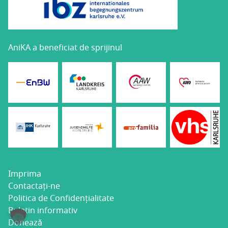
AniKA a beneficiat de sprijinul
Impri­ma
Con­­ta­c­­tați-ne
Poli­ti­ca de Confidențialitate
Bule­tin informativ
Donea­ză