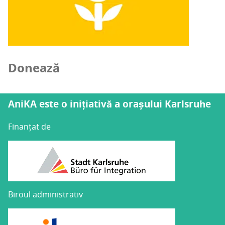
Donează
AniKA este o inițiativă a orașului Karlsruhe
Finanțat de
Biroul administrativ