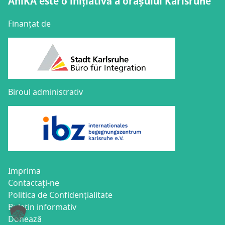
AniKA este o inițiativă a orașului Karlsruhe
Finanțat de
Biroul administrativ
Impri­ma
Con­­ta­c­­tați-ne
Poli­ti­ca de Confidențialitate
Bule­tin informativ
Donea­ză