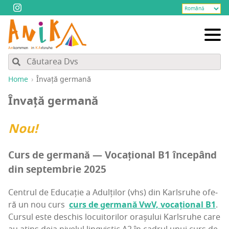
Home
Înva­ță germană
Înva­ță germană
Nou!
Curs de ger­ma­nă — Voca­țio­nal B1 înce­pând
din sep­tem­brie 2025
Cen­trul de Edu­ca­ție a Adul­ți­lor (vhs) din Karl­sru­he ofe­
ră un nou curs ️
curs de ger­ma­nă VwV, voca­țio­nal B1
.
Cur­sul este des­chis locu­i­to­ri­lor ora­șu­lui Karl­sru­he care