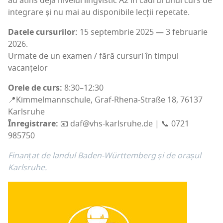
au atins deja nive­lul ling­vis­tic A2 în cadrul unui curs de
inte­gra­re și nu mai au dis­po­ni­bi­le lec­ții repetate.
Date­le cur­su­ri­lor:
15 sep­tem­brie 2025 — 3 febru­a­rie
2026.
Urma­te de un exa­men / fără cur­suri în tim­pul
vacanțelor
Ore­le de curs:
8:30–12:30
📍Kim­mel­mann­schu­le, Graf-Rhe­na-Stra­ße 18, 76137
Karl­sru­he
Înre­gis­tra­re:
📧 daf@vhs-karlsruhe.de | 📞 0721
985750
Finan­țat de lan­dul Baden-Würt­tem­berg și de ora­șul
Karlsruhe.