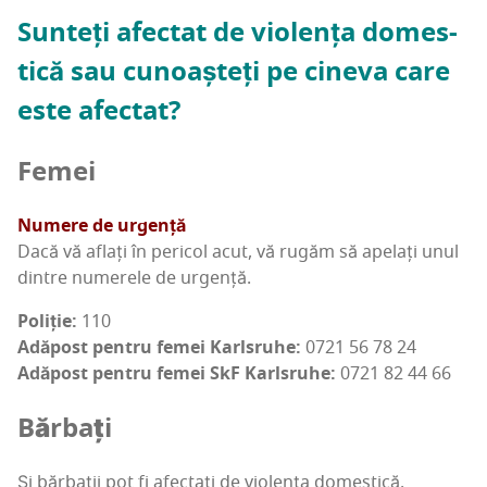
Sun­teți afec­tat de vio­len­ța domes­
ti­că sau cunoaș­teți pe cine­va care
este afectat?
Femei
Nume­re de urgență
Dacă vă aflați în peri­col acut, vă rugăm să ape­lați unul
din­tre nume­re­le de urgență.
Poli­ție:
110
Adă­post pen­tru femei Karl­sru­he:
0721 56 78 24
Adă­post pen­tru femei SkF Karl­sru­he:
0721 82 44 66
Băr­bați
Și băr­ba­ții pot fi afec­tați de vio­len­ța domestică.