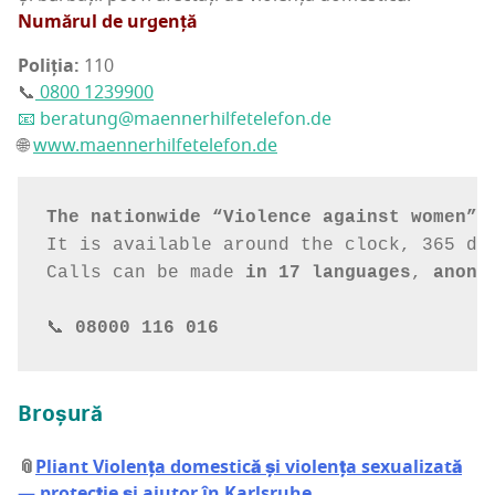
Numă­rul de urgență
Poli­ția:
110
📞
0800 1239900
📧 beratung@maennerhilfetelefon.de
🌐
www.maennerhilfetelefon.de
The nationwide “Violence against women” 
It is available around the clock, 365 day
Calls can be made 
in 17 languages
, 
anony
📞 
Bro­șu­ră
📎
Pli­ant Vio­len­ța domes­ti­că și vio­len­ța sexu­a­li­za­tă
— pro­tec­ție și aju­tor în Karlsruhe