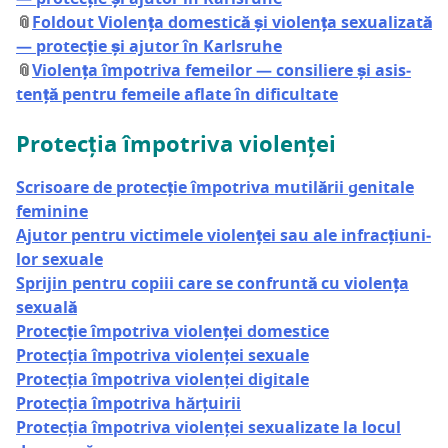
📎
Fol­do­ut Vio­len­ța domes­ti­că și vio­len­ța sexu­a­li­za­tă
— pro­tec­ție și aju­tor în Karlsruhe
📎
Vio­len­ța împo­tri­va feme­i­lor — con­si­li­e­re și asis­
ten­ță pen­tru feme­i­le afla­te în dificultate
Pro­tec­ția împo­tri­va violenței
Scri­soa­re de pro­tec­ție împo­tri­va muti­lă­rii geni­ta­le
feminine
Aju­tor pen­tru vic­ti­me­le vio­len­ței sau ale infrac­țiu­ni­
lor sexuale
Spri­jin pen­tru copi­ii care se con­frun­tă cu vio­len­ța
sexuală
Pro­tec­ție împo­tri­va vio­len­ței domestice
Pro­tec­ția împo­tri­va vio­len­ței sexuale
Pro­tec­ția împo­tri­va vio­len­ței digitale
Pro­tec­ția împo­tri­va hărțuirii
Pro­tec­ția împo­tri­va vio­len­ței sexu­a­li­za­te la locul