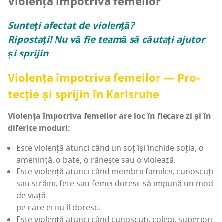
Vio­len­ța împo­tri­va femeilor
Sun­teți afec­tat de violență?
Ripos­tați! Nu vă fie tea­mă să cău­tați aju­tor
și sprijin
Vio­len­ța împo­tri­va feme­i­lor — Pro­
tec­ție și spri­jin în Karlsruhe
Vio­len­ța împo­tri­va feme­i­lor are loc în fie­ca­re zi și în
dife­ri­te moduri:
Este vio­len­ță atunci când un soț își închi­de soția, o
ame­nin­ță, o bate, o răneș­te sau o violează.
Este vio­len­ță atunci când mem­brii fami­li­ei, cunos­cuți
sau stră­ini, fete sau femei doresc să impu­nă un mod
de viață
pe care ei nu îl doresc.
Este vio­len­ță atunci când cunos­cuți, colegi, supe­ri­ori