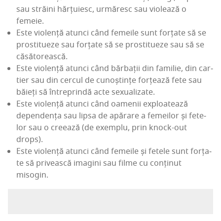
sau stră­ini hăr­țu­iesc, urmă­resc sau vio­lea­ză o
femeie.
Este vio­len­ță atunci când feme­i­le sunt for­ța­te să se
pros­ti­tu­e­ze sau for­ța­te să se pros­ti­tu­e­ze sau să se
căsătorească.
Este vio­len­ță atunci când băr­ba­ții din fami­lie, din car­
ti­er sau din cer­cul de cunoș­tin­țe for­țea­ză fete sau
băieți să între­prin­dă acte sexualizate.
Este vio­len­ță atunci când oame­nii exploa­tea­ză
depen­den­ța sau lip­sa de apă­ra­re a feme­i­lor și fete­
lor sau o cre­ea­ză (de exem­plu, prin kno­ck-out
drops).
Este vio­len­ță atunci când feme­i­le și fete­le sunt for­ța­
te să pri­veas­că ima­gini sau fil­me cu con­ți­nut
misogin.