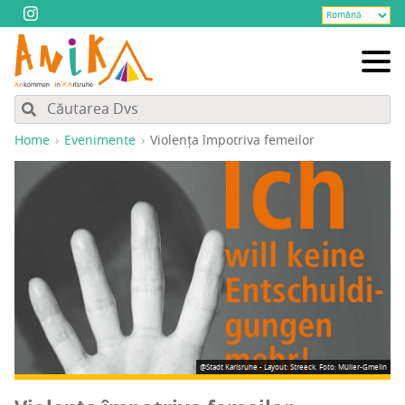
Home
Evenimente
Vio­len­ța împo­tri­va femeilor
@Stadt Karlsruhe - Layout: Streeck. Foto: Müller-Gmelin