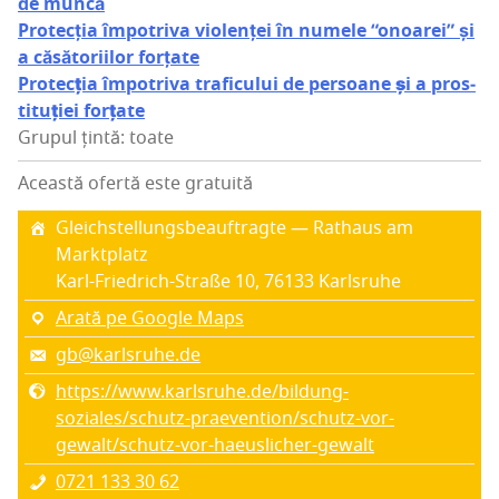
de muncă
Pro­tec­ția împo­tri­va vio­len­ței în nume­le “onoa­rei” și
a căsă­to­ri­i­lor forțate
Pro­tec­ția împo­tri­va tra­fi­cu­lui de per­soa­ne și a pros­
ti­tu­ți­ei forțate
Grupul țintă: toate
Această ofertă este gratuită
Glei­chs­te­l­lun­gs­beauftra­gte — Ratha­us am
Marktplatz
Karl-Frie­dri­ch-Stra­ße 10, 76133 Karl­sru­he
Arată pe Google Maps
gb@karlsruhe.de
https://www.karlsruhe.de/bildung-
soziales/schutz-praevention/schutz-vor-
gewalt/schutz-vor-haeuslicher-gewalt
0721 133 30 62