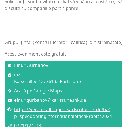
Soli­ci­tan­ții sunt invi­tați cor­di­al să vină în aceas­tă zi și să
dis­cu­te cu com­pa­ni­i­le participante.
Grupul țintă: (Pentru lucrătorii calificați din străinătate)
Acest eveniment este gratuit
Elnur Gur­ba­nov
ibz
Kai­se­ra­l­lee 12, 76133 Karl­sru­he
Arată pe Google Maps
elnur.gurbanov@karlsruhe.ihk.de
https://veranstaltungen.karlsruhe.ihk.de/b/?
p=speeddatinginternationalefachkraefte2024
0721/174–432