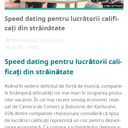
Image by freepik
Spe­ed dating pen­tru lucră­to­rii cali­fi­
cați din străinătate
Wednesday, 10 July 2024
16:00 - 18:00
Spe­ed dating pen­tru lucră­to­rii cali­
fi­cați din străinătate
Având în vede­re defi­ci­tul de for­ță de mun­că, com­pa­ni­i­
le întâm­pi­nă difi­cul­tăți tot mai mari în ocu­pa­rea pos­tu­
ri­lor vacan­te. În cel mai recent son­daj eco­no­mic rea­li­
zat de Came­ra de Comerț și Indus­trie din Karl­sru­he,
65% din­tre com­pa­ni­i­le ches­tio­na­te con­si­de­ră că lip­sa
de lucră­tori cali­fi­cați repre­zin­tă un risc pen­tru dezvol­
ta­rea eco­no­mi­că. Ca urma­re a schim­bă­ri­lor demo­gra­