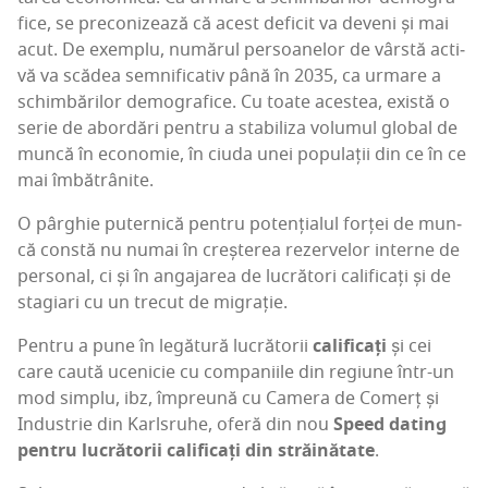
fi­ce, se pre­co­ni­zea­ză că acest defi­cit va deve­ni și mai
acut. De exem­plu, numă­rul per­soa­ne­lor de vâr­stă acti­
vă va scă­dea sem­ni­fi­ca­tiv până în 2035, ca urma­re a
schim­bă­ri­lor demo­gra­fi­ce. Cu toa­te aces­tea, exis­tă o
serie de abor­dări pen­tru a sta­bi­li­za volu­mul glo­bal de
mun­că în eco­no­mie, în ciu­da unei popu­la­ții din ce în ce
mai îmbătrânite.
O pâr­ghie puter­ni­că pen­tru poten­ți­a­lul for­ței de mun­
că con­stă nu numai în creș­te­rea rezer­ve­lor inter­ne de
per­so­nal, ci și în anga­ja­rea de lucră­tori cali­fi­cați și de
sta­gi­ari cu un tre­cut de migrație.
Pen­tru a pune în legă­tu­ră lucră­to­rii
cali­fi­cați
și cei
care cau­tă uce­ni­cie cu com­pa­ni­i­le din regiu­ne într-un
mod sim­plu, ibz, împre­u­nă cu Came­ra de Comerț și
Indus­trie din Karl­sru­he, ofe­ră din nou
Spe­ed dating
pen­tru lucră­to­rii cali­fi­cați din stră­i­nă­ta­te
.