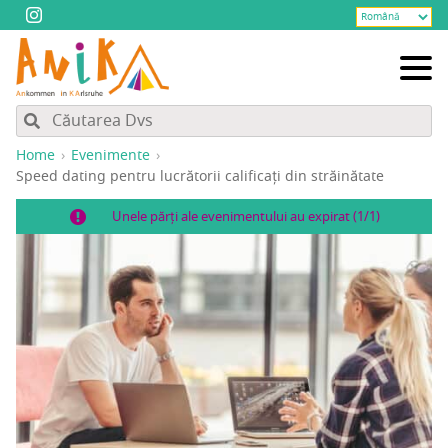
Home
Evenimente
Spe­ed dating pen­tru lucră­to­rii cali­fi­cați din străinătate
Unele părți ale evenimentului au expirat (1/1)