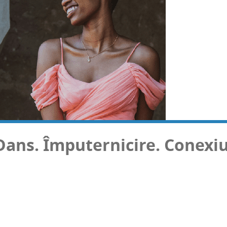
s. Împu­ter­ni­ci­re. Conexi