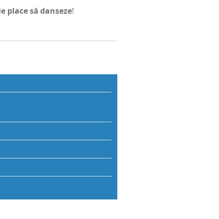
 le pla­ce să danse­ze
!