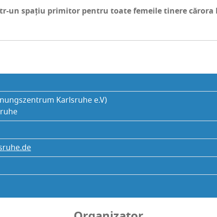
tr-un spa­țiu pri­mi­tor pen­tru toa­te feme­i­le tine­re căro­ra
g­nun­gs­zen­trum Karl­sru­he e.V)
sru­he
sruhe.de
Organizator