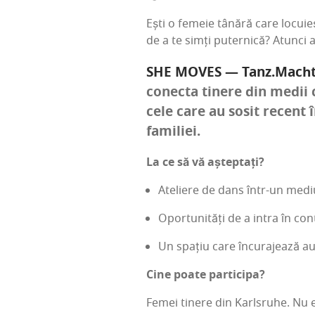
Ești o feme­ie tână­ră care locu­ieș
de a te simți puter­ni­că? Atunci
SHE MOVES — Tanz.Macht
conec­ta tine­re din medii c
cele care au sosit recent în
familiei.
La ce să vă așteptați?
Ate­li­e­re de dans într-un medi
Oport­u­ni­tăți de a intra în co
Un spa­țiu care încu­ra­jea­ză au
Cine poa­te participa?
Femei tine­re din Karl­sru­he. Nu 