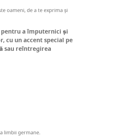
oaș­te oameni, de a te expri­ma și
 pen­tru a împu­ter­nici și
ror, cu un accent spe­cial pe
 sau reîn­tre­gi­rea
rea lim­bii germane.