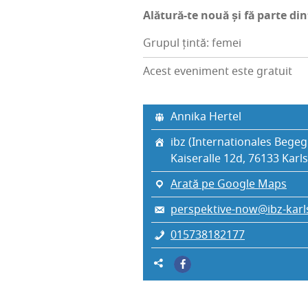
Ală­tu­ră-te nouă și fă par­te din­
Grupul țintă: femei
Acest eveniment este gratuit
Anni­ka Hertel
ibz (Inter­na­tio­na­les Bege
Kai­se­ra­l­le 12d, 76133 Karl­
Arată pe Google Maps
perspektive-now@ibz-karl
015738182177