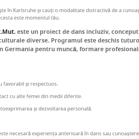
­te în Karl­sru­he și cauți o moda­li­ta­te dis­trac­ti­vă de a cun
 aces­ta este momen­tul tău.
.Mut.
este un pro­iect de dans inclu­ziv, con­ce­put
ul­tu­ra­le diver­se. Pro­gra­mul este des­chis tutu­
 Ger­ma­nia pen­tru mun­că, for­ma­re pro­fe­sio­na­lă
u favo­ra­bil și respectuos.
n­tact cu alte femei din medii diferite.
to­ex­pri­ma­rea și dezvol­ta­rea personală.
este nece­sa­ră expe­rien­ța ante­ri­oa­ră în dans sau cunoaș­te­