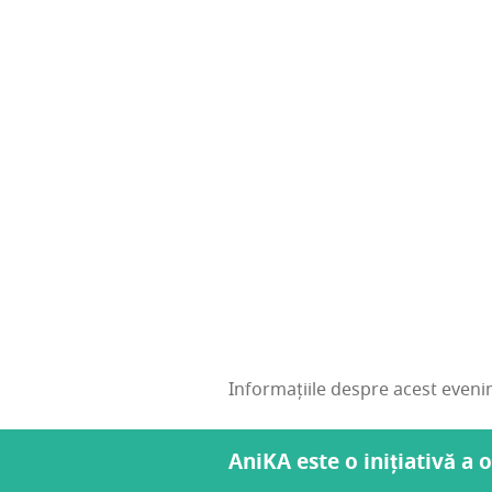
Informațiile despre acest evenim
AniKA este o inițiativă a 