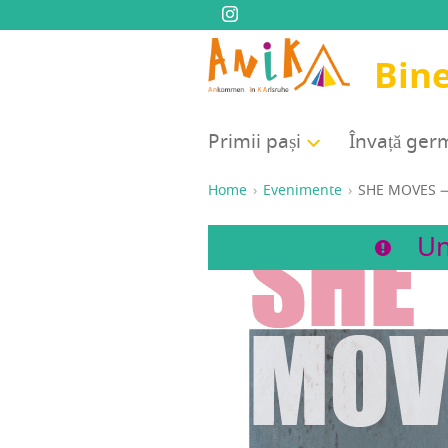
Bine
Pri­mii pași
Înva­ță ge
Home
Evenimente
SHE MOVES — D
Un