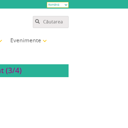
Eve­ni­men­te
t (3/4)