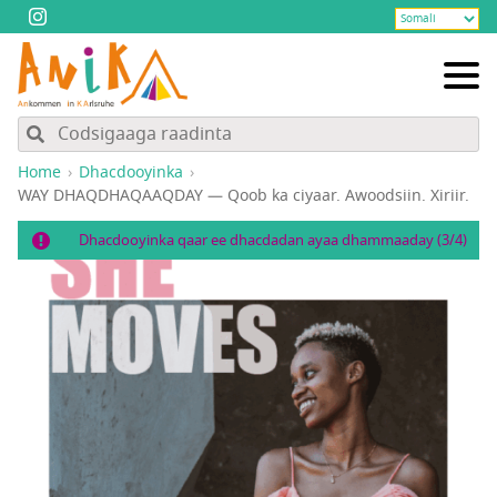
Home
Dhacdooyinka
WAY DHAQDHAQAAQDAY — Qoob ka ciyaar. Awoodsiin. Xiriir.
Dhacdooyinka qaar ee dhacdadan ayaa dhammaaday (3/4)