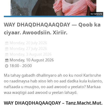
ibz Karlsruhe
WAY DHAQDHAQAAQDAY — Qoob ka
ciyaar. Awoodsiin. Xiriir.
Monday, 20 July 2026
Monday, 27 July 2026
Monday, 3 August 2026
Monday, 10 August 2026
18:00 - 20:00
Ma tahay gabadh dhallinyaro ah oo ku nool Karlsruhe
oo raadinaysa hab xiiso leh oo aad dadka kula kulanto,
naftaada u muujiso, oo aad awood u yeelato? Markaa
waa waqtigii aad awood u yeelan lahayd.
WAY DHAQDHAQAAQDAY – Tanz.Macht.Mut.