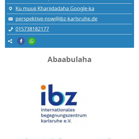
Ku muuji Khariidadaha Google-ka
perspektive-now@ibz-karlsruhe.de
015738182177
Abaabulaha