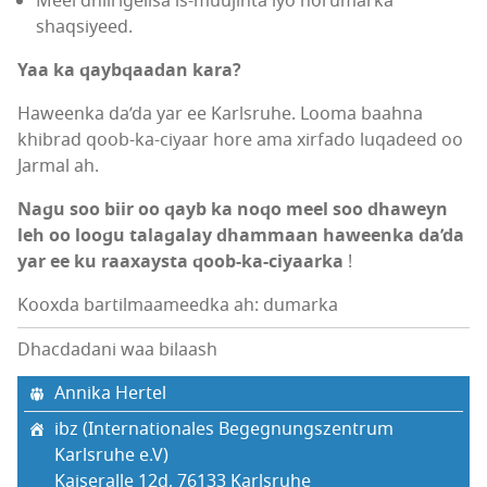
Meel dhiirigelisa is-muujinta iyo horumarka
shaqsiyeed.
Yaa ka qaybqaadan kara?
Haweenka da’da yar ee Karlsruhe. Looma baahna
khibrad qoob-ka-ciyaar hore ama xirfado luqadeed oo
Jarmal ah.
Nagu soo biir oo qayb ka noqo meel soo dhaweyn
leh oo loogu talagalay dhammaan haweenka da’da
yar ee ku raaxaysta qoob-ka-ciyaarka
!
Kooxda bartilmaameedka ah: dumarka
Dhacdadani waa bilaash
Annika Hertel
ibz (Internationales Begegnungszentrum
Karlsruhe e.V)
Kaiseralle 12d, 76133 Karlsruhe