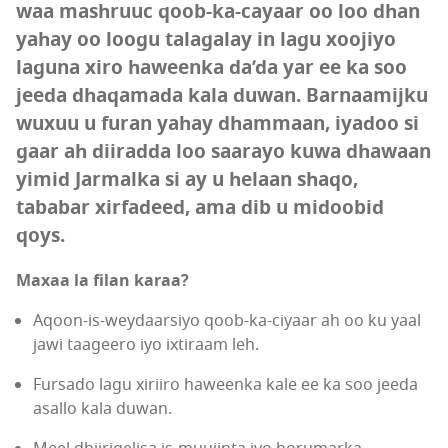
waa mashruuc qoob-ka-cayaar oo loo dhan
yahay oo loogu talagalay in lagu xoojiyo
laguna xiro haweenka da’da yar ee ka soo
jeeda dhaqamada kala duwan. Barnaamijku
wuxuu u furan yahay dhammaan, iyadoo si
gaar ah diiradda loo saarayo kuwa dhawaan
yimid Jarmalka si ay u helaan shaqo,
tababar xirfadeed, ama dib u midoobid
qoys.
Maxaa la filan karaa?
Aqoon-is-weydaarsiyo qoob-ka-ciyaar ah oo ku yaal
jawi taageero iyo ixtiraam leh.
Fursado lagu xiriiro haweenka kale ee ka soo jeeda
asallo kala duwan.