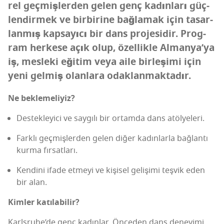
rel geç­miş­ler­den gelen genç kadın­la­rı güç­
len­dir­mek ve bir­bi­ri­ne bağ­la­mak için tasar­
lan­mış kap­sa­yı­cı bir dans pro­je­si­dir. Prog­
ram her­ke­se açık olup, özel­lik­le Alman­ya­’­ya
iş, mes­le­ki eği­tim veya aile bir­le­şi­mi için
yeni gel­miş olan­la­ra odaklanmaktadır.
Ne bek­le­me­li­yiz?
Des­tek­le­yi­ci ve say­gı­lı bir ortam­da dans atölyeleri.
Fark­lı geç­miş­ler­den gelen diğer kadın­lar­la bağ­lan­tı
kur­ma fırsatları.
Ken­di­ni ifa­de etme­yi ve kişi­sel geli­şi­mi teş­vik eden
bir alan.
Kim­ler katılabilir?
Karls­ru­he­’­de genç kadın­lar. Önce­den dans dene­yi­mi