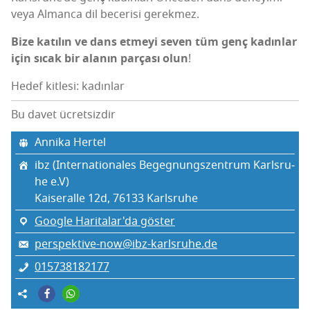
veya Alman­ca dil bece­ri­si gerekmez.
Bize katı­lın ve dans etme­yi seven tüm genç kadın­lar
için sıcak bir ala­nın par­ça­sı olun
!
Hedef kitlesi: kadınlar
Bu davet ücretsizdir
Anni­ka Hertel
ibz (Inter­na­ti­ona­les Begeg­nungs­zent­rum Karls­ru­
he e.V)
Kaise­ral­le 12d, 76133 Karls­ru­he
Google Haritalar'da göster
perspektive-now@ibz-karlsruhe.de
015738182177