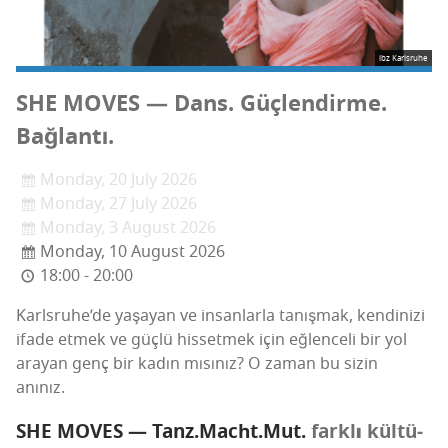
ibz Karlsruhe
SHE MOVES — Dans. Güç­len­dir­me.
Bağlantı.
Monday, 20 July 2026
Monday, 27 July 2026
Monday, 3 August 2026
Monday, 10 August 2026
18:00 - 20:00
Karls­ru­he­’­de yaşa­yan ve insan­lar­la tanış­mak, ken­di­ni­zi
ifa­de etmek ve güç­lü his­set­mek için eğlen­ce­li bir yol
ara­yan genç bir kadın mısı­nız? O zaman bu sizin
anınız.
SHE MOVES — Tanz.Macht.Mut.
fark­lı kül­tü­