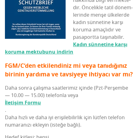
hak­kın­da bil­gi ver­mek­te­
dir. Önce­lik­le tatil dönem­
le­rin­de men­şe ülke­ler­de
kadın sün­ne­ti­ne kar­şı
koru­ma amaç­lı­dır ve
pasa­port­ta taşınabilir.
Kadın sün­ne­ti­ne kar­şı
koru­ma mek­tu­bu­nu indirin
FGM/C’den etki­len­di­niz mi veya tanı­dı­ğı­nız
biri­nin yar­dı­ma ve tav­si­ye­ye ihti­ya­cı var mı?
Daha son­ra çalış­ma saat­le­ri­miz için­de (Pzt-Per­şem­be
— 10.00 — 15.00) tele­fon­la veya
İlet­iş­im Formu
.
Daha hız­lı ve daha iyi eri­şi­le­bi­lir­lik için lüt­fen tele­fon
numa­ra­nı­zı ekle­yin (iste­ğe bağlı).
Hedef kitlesi: hepsi