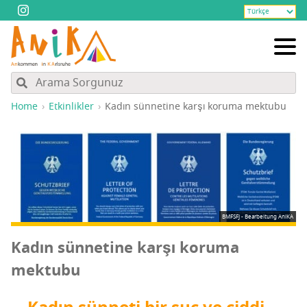
Home
Etkinlikler
Kadın sün­ne­ti­ne kar­şı koru­ma mektubu
BMFSFJ - Bearbeitung AniKA
Kadın sün­ne­ti­ne kar­şı koru­ma
mektubu