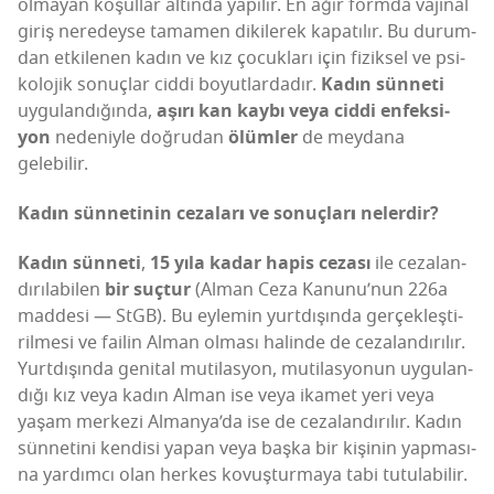
olma­yan koşul­lar altın­da yapı­lır. En ağır form­da vaji­nal
giriş nere­dey­se tama­men diki­le­rek kapa­tı­lır. Bu durum­
dan etki­le­nen kadın ve kız çocuk­la­rı için fizik­sel ve psi­
ko­lo­jik sonuç­lar cid­di boyut­lar­da­dır.
Kadın sün­ne­ti
uygu­lan­dı­ğın­da,
aşı­rı kan kay­bı veya cid­di enfek­si­
yon
nede­niy­le doğ­ru­dan
ölüm­ler
de mey­da­na
gelebilir.
Kadın sün­ne­ti­nin ceza­la­rı ve sonuç­la­rı nelerdir?
Kadın sün­ne­ti
,
15 yıla kadar hapis ceza­sı
ile ceza­lan­
dı­rı­la­bi­len
bir suç­tur
(Alman Ceza Kanu­nu­’­nun 226a
mad­de­si — StGB). Bu eyle­min yurt­dı­şın­da ger­çek­leş­ti­
ril­me­si ve failin Alman olma­sı halin­de de ceza­lan­dı­rı­lır.
Yurt­dı­şın­da geni­tal muti­las­yon, muti­las­yo­nun uygu­lan­
dı­ğı kız veya kadın Alman ise veya ika­met yeri veya
yaşam mer­ke­zi Alman­ya­’­da ise de ceza­lan­dı­rı­lır. Kadın
sün­ne­ti­ni ken­di­si yapan veya baş­ka bir kişi­nin yap­ma­sı­
na yar­dım­cı olan her­kes kovuş­tur­ma­ya tabi tutu­la­bi­lir.