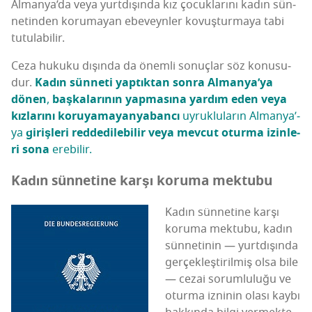
Alman­ya­’­da veya yurt­dı­şın­da kız çocuk­la­rı­nı kadın sün­
ne­tin­den koru­ma­yan ebe­veyn­ler kovuş­tur­ma­ya tabi
tutulabilir.
Ceza huku­ku dışın­da da önem­li sonuç­lar söz konu­su­
dur.
Kadın sün­ne­ti yap­tık­tan son­ra Alman­ya­’­ya
dönen
,
baş­ka­la­rı­nın yap­ma­sı­na yar­dım eden veya
kız­la­rı­nı koru­ya­ma­yan
yaban­cı
uyruk­lu­la­rın Alman­ya­’­
ya
giriş­le­ri red­de­di­le­bi­lir veya mev­cut otur­ma izin­le­
ri sona
erebilir.
Kadın sün­ne­ti­ne kar­şı koru­ma mektubu
Kadın sün­ne­ti­ne kar­şı
koru­ma mek­tu­bu, kadın
sün­ne­ti­nin — yurt­dı­şın­da
ger­çek­leş­ti­ril­miş olsa bile
— cezai sorum­lu­lu­ğu ve
otur­ma izni­nin ola­sı kay­bı