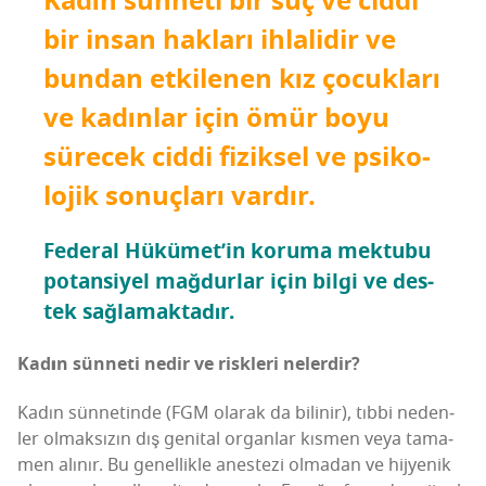
Kadın sün­ne­ti bir suç ve cid­di
bir insan hak­la­rı ihla­li­dir ve
bun­dan etki­le­nen kız çocuk­la­rı
ve kadın­lar için ömür boyu
sürecek cid­di fizik­sel ve psi­ko­
lo­jik sonuç­la­rı vardır.
Fede­ral Hükü­me­t­’in koru­ma mek­tu­bu
potan­si­yel mağ­dur­lar için bil­gi ve des­
tek sağlamaktadır.
Kadın sün­ne­ti nedir ve risk­le­ri nelerdir?
Kadın sün­ne­tin­de (FGM ola­rak da bili­nir), tıb­bi neden­
ler olmak­sı­zın dış geni­tal organ­lar kıs­men veya tama­
men alı­nır. Bu genel­lik­le anes­te­zi olma­dan ve hij­ye­nik