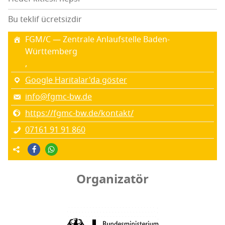
Bu teklif ücretsizdir
FGM/C — Zent­ra­le Anla­ufs­tel­le Baden-
Württemberg
,
Google Haritalar'da göster
info@fgmc-bw.de
https://fgmc-bw.de/kontakt/
07161 91 91 860
Organizatör