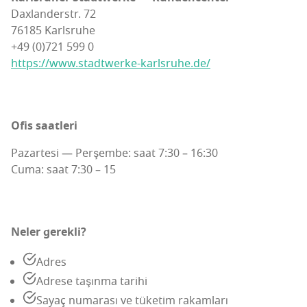
Dax­lan­derstr. 72
76185 Karls­ru­he
+49 (0)721 599 0
https://www.stadtwerke-karlsruhe.de/
Ofis saat­le­ri
Pazar­te­si — Per­şem­be: saat 7:30 – 16:30
Cuma: saat 7:30 – 15
Neler gerek­li?
Adres
Adre­se taşın­ma tarihi
Sayaç numa­ra­sı ve tüke­tim rakamları