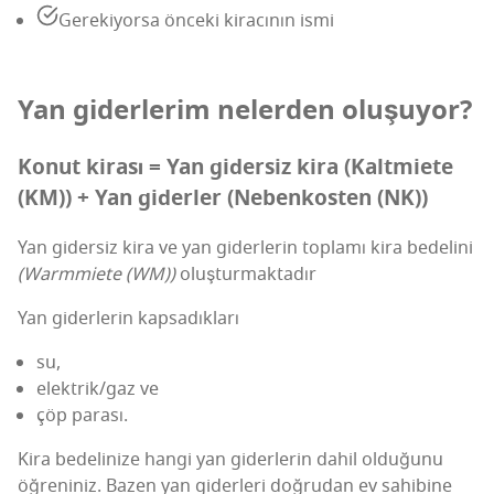
Gere­ki­yor­sa önce­ki kira­cı­nın ismi
Yan gider­le­rim neler­den oluşuyor?
Konut kira­sı = Yan gider­siz kira (Kalt­mi­ete
(KM)) + Yan gider­ler (Neben­kos­ten (NK))
Yan gider­siz kira ve yan gider­le­rin top­la­mı kira bede­li­ni
(Warm­mi­ete (WM))
oluşturmaktadır
Yan gider­le­rin kapsadıkları
su,
elektrik/gaz ve
çöp para­sı.
Kira bede­li­ni­ze han­gi yan gider­le­rin dahil oldu­ğu­nu
öğre­ni­niz. Bazen yan gider­le­ri doğ­ru­dan ev sahi­bi­ne