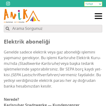
Elekt­rik aboneliği
Genel­de sade­ce elekt­rik veya gaz abo­ne­li­ği işle­mi­ni
yap­ma­nız gere­ki­yor. Bu işle­mi Karls­ru­he Elekt­rik Kuru­
mu­’n­da
(Stad­t­wer­ke Karls­ru­he)
veya baş­ka teda­rik
işlet­me­le­rin­de yap­tı­ra­bi­lir­si­niz. Bir SEPA borç kay­dı yet­
ki­si
(SEPA Lastsch­rift­ver­fah­ren)
ver­me­niz fay­da­lı­dır. Bu
yet­ki­yi ver­di­ği­niz­de elekt­rik para­sı her ay doğ­ru­dan
ban­ka hesa­bı­nız­dan kesilir.
Nere­de?
Karls­ru­her Stad­t­wer­ke — Kun­den­cen­ter