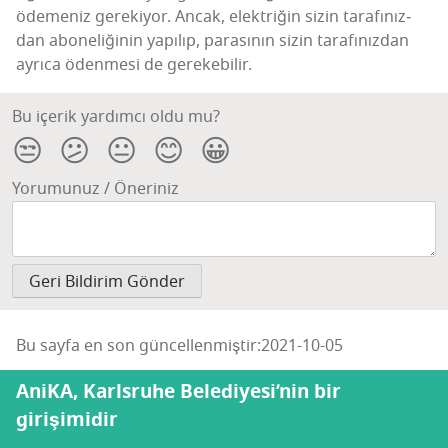
öde­me­niz gere­ki­yor. Ancak, elekt­ri­ğin sizin tara­fı­nız­
dan abo­ne­li­ği­nin yapı­lıp, para­sı­nın sizin tara­fı­nız­dan
ayrı­ca öden­me­si de gerekebilir.
Bu içerik yardımcı oldu mu?
😒
😕
😐
😊
😀
Yorumunuz / Öneriniz
Bu sayfa en son güncellenmiştir:2021-10-05
AniKA, Karlsruhe Belediyesi’nin bir
girişimidir