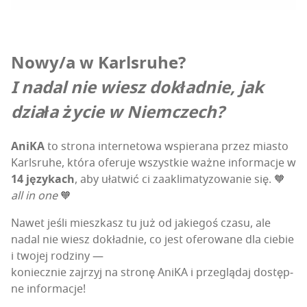
Nowy/a w Karls­ru­he?
I nadal nie wiesz dokład­nie, jak
dzia­ła życie w Niemczech?
Ani­KA
to stro­na inter­ne­to­wa wspie­ra­na przez mia­sto
Karls­ru­he, któ­ra ofe­ru­je wszyst­kie waż­ne infor­ma­cje w
14 języ­kach
, aby uła­twić ci zaakli­ma­ty­zo­wa­nie się. 🧡
all in one
🧡
Nawet jeśli miesz­kasz tu już od jakie­goś cza­su, ale
nadal nie wiesz dokład­nie, co jest ofe­ro­wa­ne dla cie­bie
i two­jej rodzi­ny —
koniecz­nie zaj­rzyj na stro­nę Ani­KA i prze­glą­daj dostęp­
ne informacje!