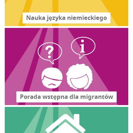
Nauka języ­ka nie­miec­kie­go
Pora­da wstęp­na dla migran­tów