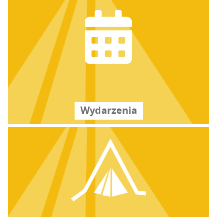
Wyda­rze­nia