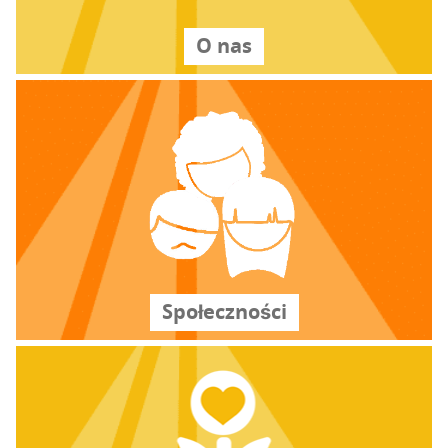
O nas
Spo­łecz­no­ści