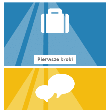
Pierw­sze kro­ki