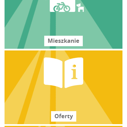
Miesz­ka­nie
Ofer­ty