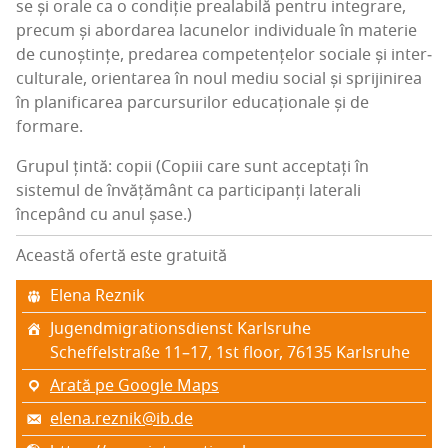
se și ora­le ca o con­di­ție pre­a­la­bi­lă pen­tru inte­gra­re,
pre­cum și abor­da­rea lacu­ne­lor indi­vi­du­a­le în mate­rie
de cunoș­tin­țe, pre­da­rea com­pe­ten­țe­lor soci­a­le și inter­
cul­tu­ra­le, orien­ta­rea în noul mediu soci­al și spri­ji­ni­rea
în pla­ni­fi­ca­rea par­cur­su­ri­lor edu­ca­țio­na­le și de
formare.
Grupul țintă: copii (Copiii care sunt acceptați în
sistemul de învățământ ca participanți laterali
începând cu anul șase.)
Această ofertă este gratuită
Ele­na Reznik
Jugend­mi­gra­tion­sdien­st Karlsruhe
Sche­ffels­tra­ße 11–17, 1st floor, 76135 Karl­sru­he
Arată pe Google Maps
elena.reznik@ib.de