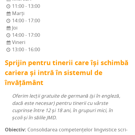
11:00 - 13:00
Marți
14:00 - 17:00
Joi
14:00 - 17:00
Vineri
13:00 - 16:00
Spri­jin pen­tru tine­rii care își schim­bă
carie­ra și intră în sis­te­mul de
învățământ
Ofe­rim lec­ții gra­tu­i­te de ger­ma­nă (și în engle­ză,
dacă este nece­sar) pen­tru tine­rii cu vâr­ste
cuprin­se între 12 și 18 ani, în gru­puri mici, în
școli și în săli­le JMD.
Obiec­tiv:
Con­so­li­da­rea com­pe­ten­țe­lor ling­vis­ti­ce scri­