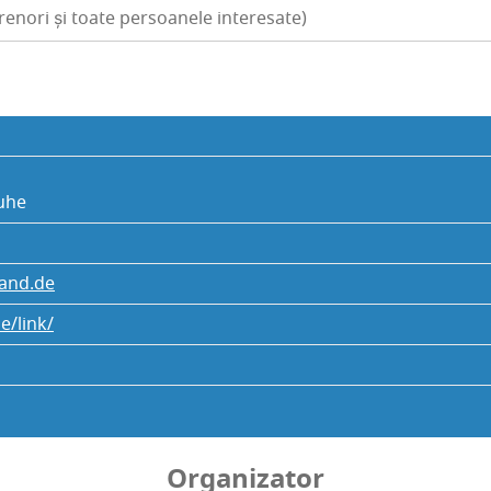
renori și toate persoanele interesate)
u­he
and.de
e/link/
Organizator