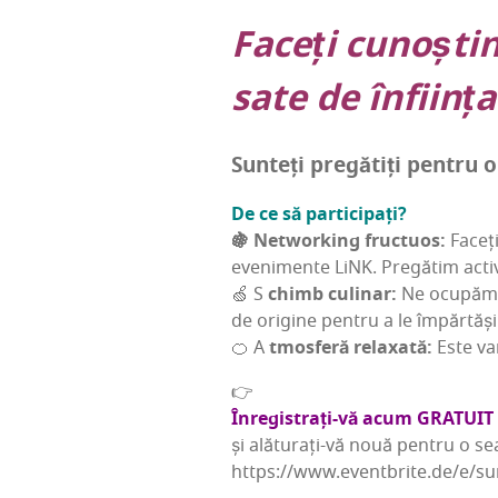
Faceți cunoș­tin­
sa­te de înfi­in­
Sun­teți pre­gă­tiți pen­tru
De ce să participați?
🍇 Networ­king fruc­tu­os:
Faceți 
eve­ni­men­te LiNK. Pre­gă­tim acti­vi
🍏 S
chimb culi­nar:
Ne ocu­păm de
de ori­gi­ne pen­tru a le împăr­tăș
🍊 A
tmosfe­ră rela­xa­tă:
Este var
👉
Înre­gis­trați-vă acum GRATUIT
și ală­tu­rați-vă nouă pen­tru o s
https://www.eventbrite.de/e/s