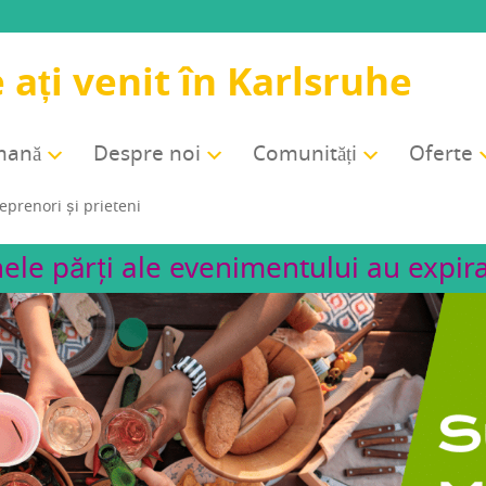
 ați venit în Karlsruhe
rmană
Des­pre noi
Comu­ni­tăți
Ofer­te
­pre­nori și prieteni
ele părți ale evenimentului au expira