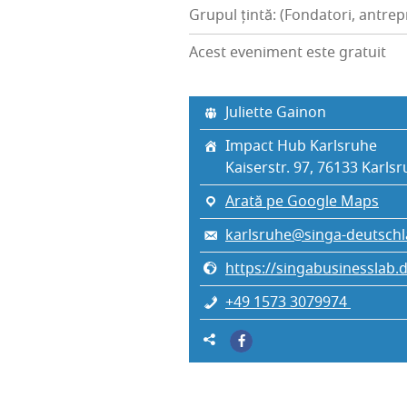
Grupul țintă: (Fondatori, antrep
Acest eveniment este gratuit
Juli­et­te Gainon
Impact Hub Karlsruhe
Kai­ser­str. 97, 76133 Karl­sr
Arată pe Google Maps
karlsruhe@singa-deutschl
https://singabusinesslab.d
+49 1573 3079974