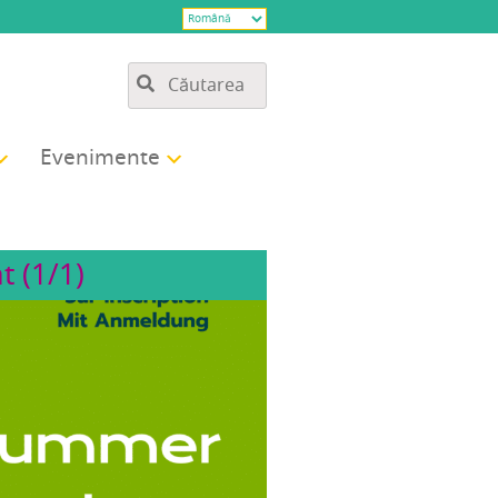
Eve­ni­men­te
t (1/1)