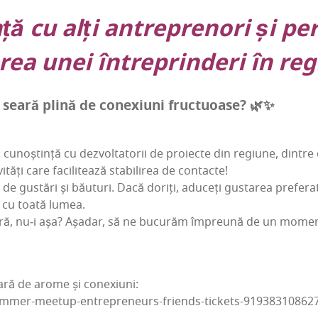
ță cu alți antre­pre­nori și per
ța­rea unei între­prin­deri în re
 o sea­ră pli­nă de con­e­xiuni fructuoase? 🌿✨
cunoș­tin­ță cu dezvol­ta­to­rii de pro­iec­te din regiu­ne, din­tre 
­tăți care faci­li­tea­ză sta­bi­li­rea de contacte!
 gus­tări și bău­turi. Dacă doriți, adu­ceți gus­ta­rea pre­fe­ra­tă
i cu toa­tă lumea.
ă, nu‑i așa? Așa­dar, să ne bucu­răm împre­u­nă de un moment 
ea­ră de aro­me și conexiuni:
ummer-meetup-entrepreneurs-friends-tickets-91938310862