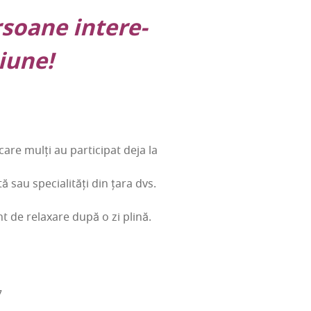
­soa­ne inte­re­
giune!
care mulți au par­ti­ci­pat deja la
 sau spe­cia­li­tăți din țara dvs.
de rela­xa­re după o zi plină.
7