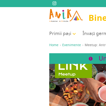
Bine
Pri­mii pași
Înva­ță ge
Home
Evenimente
Mee­tup: Antre
Un