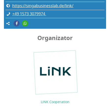
https://singabusinesslab.de/link/
+49 1573 3079974
Organizator
LiNK Cooperation