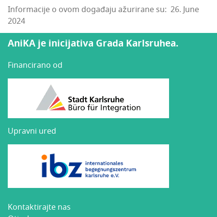
Informacije o ovom događaju ažurirane su: 26. June
2024
AniKA je inicijativa Grada Karlsruhea.
Financirano od
Upravni ured
Kon­tak­ti­raj­te nas