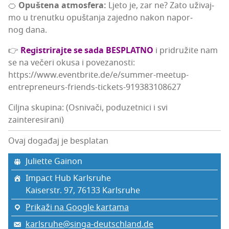
🍊
Opu­šte­na atmo­sfe­ra:
Lje­to je, zar ne? Zato uži­vaj­
mo u tre­nut­ku opu­šta­nja zajed­no nakon napor­
nog dana.
👉
Regis­tri­raj­te se sada BESPLATNO
i pri­dru­ži­te nam
se na veče­ri oku­sa i povezanosti:
https://www.eventbrite.de/e/summer-meetup-
entrepreneurs-friends-tickets-919383108627
Ciljna skupina: (Osnivači, poduzetnici i svi
zainteresirani)
Ovaj događaj je besplatan
Juli­et­te Gainon
Impact Hub Karlsruhe
Kaiser­str. 97, 76133 Kar­l­sru­he
Prikaži na Google kartama
karlsruhe@singa-deutschland.de