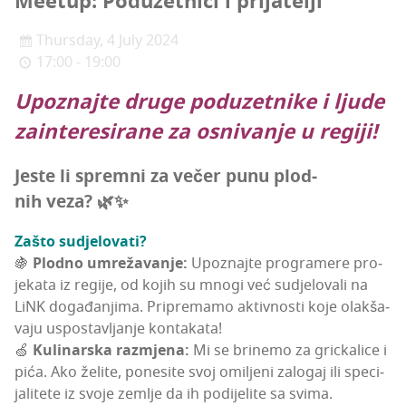
Meetup: Podu­zet­ni­ci i prijatelji
Thursday, 4 July 2024
17:00 - 19:00
Upoz­naj­te dru­ge podu­zet­ni­ke i lju­de
zain­te­re­si­ra­ne za osni­va­nje u regiji!
Jes­te li sprem­ni za večer punu plod­
nih veza? 🌿✨
Zašto sudje­lo­va­ti?
🍇
Plod­no umre­ža­va­nje:
Upoz­naj­te pro­gra­me­re pro­
je­ka­ta iz regi­je, od kojih su mno­gi već sudje­lo­va­li na
LiNK doga­đa­nji­ma. Pri­pre­ma­mo aktiv­nos­ti koje olak­ša­
va­ju uspos­tav­lja­nje kontakata!
🍏
Kuli­nar­ska raz­mje­na:
Mi se bri­ne­mo za gric­ka­li­ce i
pića. Ako želi­te, pone­si­te svoj omi­lje­ni zalo­gaj ili spe­ci­
ja­li­te­te iz svo­je zem­lje da ih podi­je­li­te sa svima.