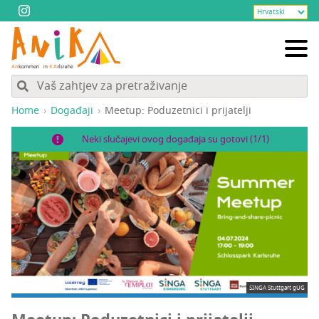
Home
Događaji
Meetup: Podu­zet­ni­ci i prijatelji
Neki slučajevi ovog događaja su gotovi (1/1)
SINGA Stuttgart gUG