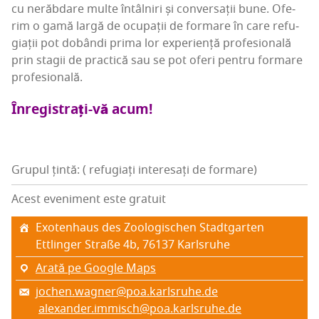
cu nerăb­da­re mul­te întâl­niri și con­ver­sa­ții bune. Ofe­
rim o gamă lar­gă de ocu­pa­ții de for­ma­re în care refu­
gi­a­ții pot dobân­di pri­ma lor expe­rien­ță pro­fe­sio­na­lă
prin sta­gii de prac­ti­că sau se pot oferi pen­tru for­ma­re
profesională.
Înre­gis­trați-vă acum!
Grupul țintă: ( refugiați interesați de formare)
Acest eveniment este gratuit
Exo­tenha­us des Zoo­lo­gis­chen Stadtgarten
Ettlin­ger Stra­ße 4b, 76137 Karl­sru­he
Arată pe Google Maps
jochen.wagner@poa.karlsruhe.de
alexander.immisch@poa.karlsruhe.de