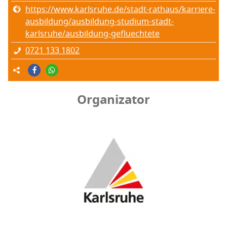
https://www.karlsruhe.de/stadt-rathaus/karriere-
ausbildung/ausbildung-studium-stadt-
karlsruhe/ausbildung-gefluechtete
0721 133 1802
Organizator