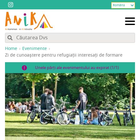
Home
Evenimente
Zi de cunoaș­te­re pen­tru refu­gi­a­ții inte­re­sați de formare
Unele părți ale evenimentului au expirat (1/1)