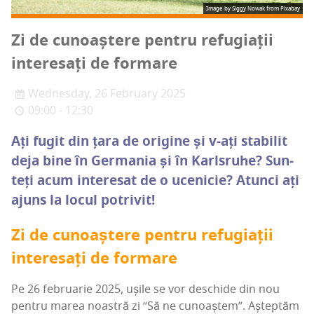
Image by
Siggy Nowak
from
Pixabay
Zi de cunoaș­te­re pen­tru refu­gi­a­ții
inte­re­sați de formare
Wednesday, 26 February 2025
09:00 - 12:30
Ați fugit din țara de ori­gi­ne și v‑ați sta­bi­lit
deja bine în Ger­ma­nia și în Karl­sru­he? Sun­
teți acum inte­re­sat de o uce­ni­cie? Atunci ați
ajuns la locul potrivit!
Zi de cunoaș­te­re pen­tru refu­gi­a­ții
inte­re­sați de formare
Pe 26 febru­a­rie 2025, uși­le se vor des­chi­de din nou
pen­tru marea noas­tră zi “Să ne cunoaș­tem”. Aștep­tăm