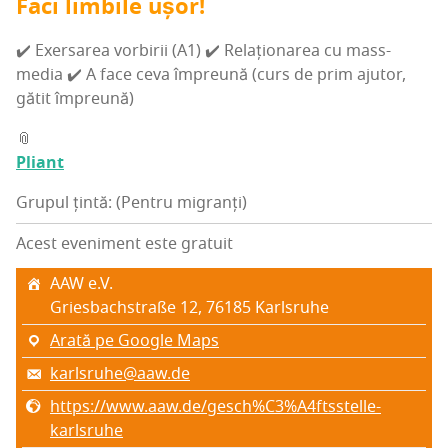
Faci lim­bi­le ușor!
✔️ Exer­sa­rea vor­bi­rii (A1) ✔️ Rela­țio­na­rea cu mass-
media ✔️ A face ceva împre­u­nă (curs de prim aju­tor,
gătit împreună)
📎
Pli­ant
Grupul țintă: (Pentru migranți)
Acest eveniment este gratuit
AAW e.V.
Gries­ba­chs­tra­ße 12, 76185 Karl­sru­he
Arată pe Google Maps
karlsruhe@aaw.de
https://www.aaw.de/gesch%C3%A4ftsstelle-
karlsruhe