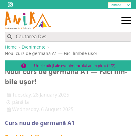
Home
Evenimente
Noul curs de ger­ma­nă A1 — Faci lim­bi­le ușor!
Unele părți ale evenimentului au expirat (2/2)
Noul curs de ger­ma­nă A1 — Faci lim­
bi­le ușor!
Tuesday, 28 January 2025
până la
Wednesday, 6 August 2025
Curs nou de ger­ma­nă A1