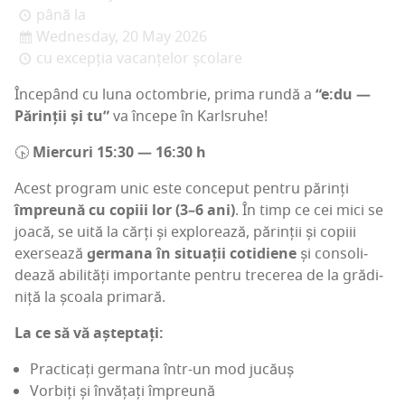
până la
Wednesday, 20 May 2026
cu excepția vacanțelor școlare
Înce­pând cu luna octom­brie, pri­ma run­dă a
“e:du —
Părin­ții și tu”
va înce­pe în Karlsruhe!
🕟
Mier­curi 15:30 — 16:30 h
Acest pro­gram unic este con­ce­put pen­tru părinți
împre­u­nă cu copi­ii lor (3–6 ani)
. În timp ce cei mici se
joa­că, se uită la cărți și explo­rea­ză, părin­ții și copi­ii
exer­sea­ză
ger­ma­na în situ­a­ții coti­die­ne
și con­so­li­
dea­ză abi­li­tăți impor­tan­te pen­tru tre­ce­rea de la gră­di­
ni­ță la școa­la primară.
La ce să vă așteptați:
Prac­ti­cați ger­ma­na într-un mod jucăuș
Vor­biți și învă­țați împreună