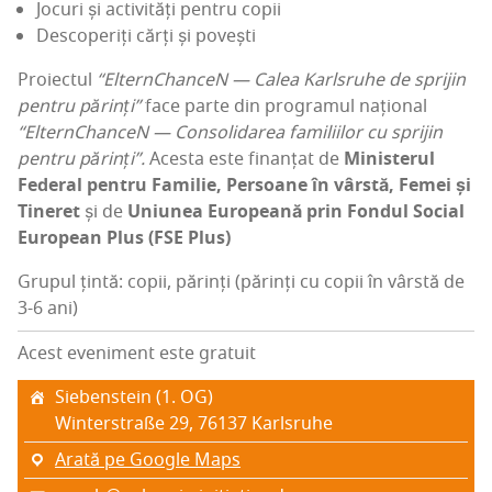
Jocuri și acti­vi­tăți pen­tru copii
Des­co­pe­riți cărți și povești
Pro­iec­tul
“Eltern­Chan­ceN — Calea Karl­sru­he de spri­jin
pen­tru părinți”
face par­te din pro­gra­mul națio­nal
“Eltern­Chan­ceN — Con­so­li­da­rea fami­li­i­lor cu spri­jin
pen­tru părinți”.
Aces­ta este finan­țat de
Minis­te­rul
Fede­ral pen­tru Fami­lie, Per­soa­ne în vâr­stă, Femei și
Tine­ret
și de
Uniu­nea Euro­pea­nă prin Fon­dul Soci­al
Euro­pean Plus (FSE Plus)
Grupul țintă: copii, părinți (părinți cu copii în vârstă de
3-6 ani)
Acest eveniment este gratuit
Sie­ben­ste­in (1. OG)
Win­ter­stra­ße 29, 76137 Karl­sru­he
Arată pe Google Maps