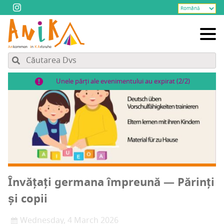
Unele părți ale evenimentului au expirat (2/2)
Învă­țați ger­ma­na împre­u­nă — Părinți
și copii
Wednesday, 4 March 2026