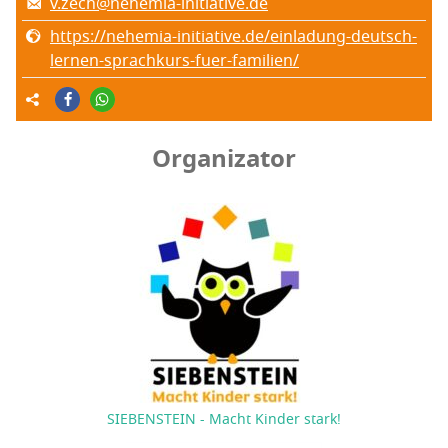
v.zech@nehemia-initiative.de
https://nehemia-initiative.de/einladung-deutsch-
lernen-sprachkurs-fuer-familien/
Organizator
SIEBENSTEIN - Macht Kinder stark!