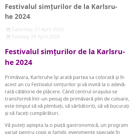
Fes­ti­va­lul sim­țu­ri­lor de la Karl­sru­
he 2024
Saturday, 27 April 2024
Sunday, 28 April 2024
Fes­ti­va­lul sim­țu­ri­lor de la Karl­sru­
he 2024
Pri­mă­va­ra, Karl­sru­he își ara­tă par­tea sa colo­ra­tă și în
acest an cu Fes­ti­va­lul sim­țu­ri­lor și vă invi­tă la o ade­vă­
ra­tă călă­to­rie de plă­ce­re. Când cen­trul ora­șu­lui se
trans­for­mă într-un pei­saj de pri­mă­va­ră plin de culoa­re,
este tim­pul să vă plim­bați, să săr­bă­to­riți, să vă bucu­rați
și să faceți cumpărături.
Vă puteți aștep­ta la o pia­ță gas­tro­no­mi­că, un pro­gram
vari­at pen­tru copii și fami­lii, eve­ni­men­te spe­ci­a­le în