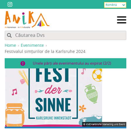
Home
Evenimente
Fes­ti­va­lul sim­țu­ri­lor de la Karl­sru­he 2024
Unele părți ale evenimentului au expirat (2/2)
© KME Karlsruhe Marketing und Event