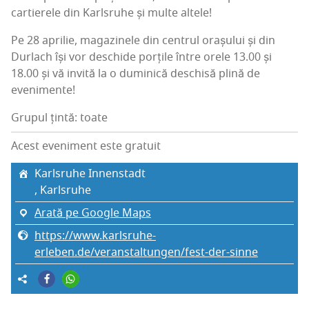
car­ti­e­re­le din Karl­sru­he și mul­te altele!
Pe 28 apri­lie, maga­zi­ne­le din cen­trul ora­șu­lui și din
Dur­la­ch își vor des­chi­de por­ți­le între ore­le 13.00 și
18.00 și vă invi­tă la o dumi­ni­că des­chi­să pli­nă de
evenimente!
Grupul țintă: toate
Acest eveniment este gratuit
Karl­sru­he Innenstadt
, Karl­sru­he
Arată pe Google Maps
https://www.karlsruhe-
erleben.de/veranstaltungen/fest-der-sinne