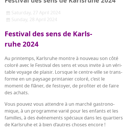
Fes­ti­val des sens de Karls­ruhe 2024
Saturday, 27 April 2024
Sunday, 28 April 2024
Fes­ti­val des sens de Karls­
ruhe 2024
Au prin­temps, Karls­ruhe montre à nou­veau son côté
colo­ré avec le Fes­ti­val des sens et vous invite à un véri­
table voyage de plai­sir. Lorsque le centre-ville se trans­
forme en un pay­sage prin­ta­nier colo­ré, c’est le
moment de flâ­ner, de fes­toyer, de pro­fi­ter et de faire
des achats.
Vous pou­vez vous attendre à un mar­ché gas­tro­no­
mique, à un pro­gramme varié pour les enfants et les
familles, à des évé­ne­ments spé­ciaux dans les quar­tiers
de Karls­ruhe et à bien d’autres choses encore !