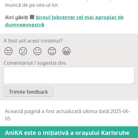
mun­că de pe site-ul lor.
Aici găsiți 🏢
biro­ul Job­cen­ter cel mai apro­pi­at de
dumneavoastră
A fost util acest conținut?
😒
😕
😐
😊
😀
Comentariul / sugestia dvs
Această pagină a fost actualizată ultima dată:2025-06-
05
AniKA este o inițiativă a orașului Karlsruhe