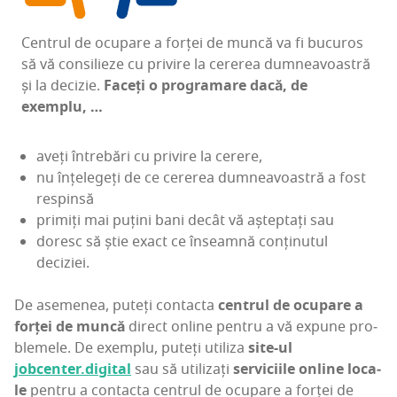
Cen­trul de ocu­pa­re a for­ței de mun­că va fi bucu­ros
să vă con­si­li­e­ze cu pri­vi­re la cere­rea dum­ne­a­voas­tră
și la deci­zie.
Faceți o pro­gra­ma­re dacă, de
exemplu, …
aveți între­bări cu pri­vi­re la cerere,
nu înțe­le­geți de ce cere­rea dum­ne­a­voas­tră a fost
respinsă
pri­miți mai puțini bani decât vă aștep­tați sau
doresc să știe exact ce înseam­nă con­ți­nu­tul
deciziei.
De ase­me­nea, puteți con­tac­ta
cen­trul de ocu­pa­re a
for­ței de mun­că
direct onli­ne pen­tru a vă expu­ne pro­
ble­me­le. De exem­plu, puteți uti­li­za
site-ul
jobcenter.digital
sau să uti­li­zați
ser­vi­ci­i­le onli­ne loca­
le
pen­tru a con­tac­ta cen­trul de ocu­pa­re a for­ței de