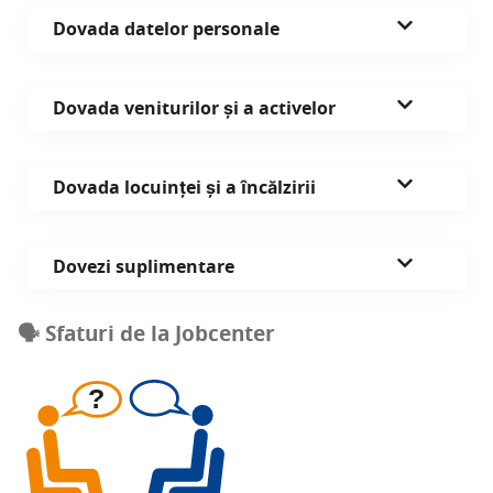
Dova­da date­lor personale
Dova­da veni­tu­ri­lor și a activelor
Dova­da locu­in­ței și a încălzirii
Dovezi supli­men­ta­re
🗣️ Sfa­turi de la Jobcenter