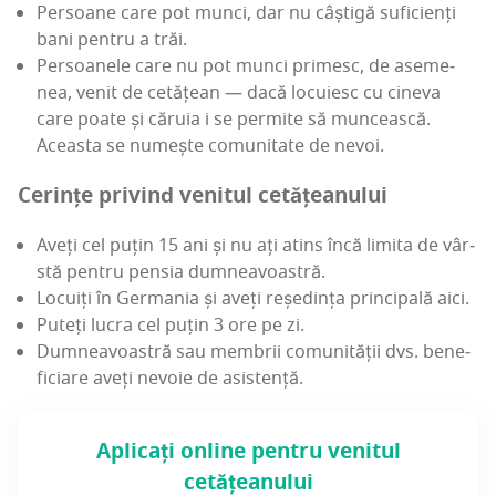
Per­soa­ne care pot munci, dar nu câști­gă sufi­cienți
bani pen­tru a trăi.
Per­soa­ne­le care nu pot munci pri­mesc, de ase­me­
nea, venit de cetă­țean — dacă locu­iesc cu cine­va
care poa­te și căru­ia i se per­mi­te să mun­ceas­că.
Aceas­ta se numeș­te comu­ni­ta­te de nevoi.
Cerin­țe pri­vind veni­tul cetățeanului
Aveți cel puțin 15 ani și nu ați atins încă limi­ta de vâr­
stă pen­tru pen­sia dumneavoastră.
Locu­iți în Ger­ma­nia și aveți reșe­din­ța prin­ci­pa­lă aici.
Puteți lucra cel puțin 3 ore pe zi.
Dum­ne­a­voas­tră sau mem­brii comu­ni­tă­ții dvs. bene­
fi­ci­a­re aveți nevo­ie de asistență.
Apli­cați onli­ne pen­tru veni­tul
cetățeanului