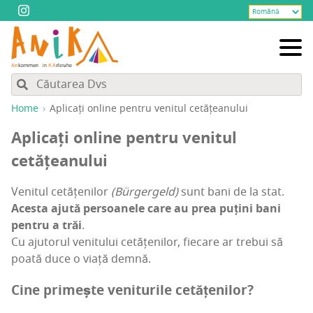
Home
Apli­cați onli­ne pen­tru veni­tul cetățeanului
Apli­cați onli­ne pen­tru veni­tul
cetățeanului
Veni­tul cetă­țe­ni­lor
(Bür­ger­geld)
sunt bani de la stat.
Aces­ta aju­tă per­soa­ne­le care au prea puțini bani
pen­tru a trăi
.
Cu aju­to­rul veni­tu­lui cetă­țe­ni­lor, fie­ca­re ar tre­bui să
poa­tă duce o via­ță demnă.
Cine pri­meș­te
veni­tu­ri­le cetățenilor?