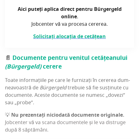
Aici puteți apli­ca direct pen­tru Bür­ger­geld
onli­ne
.
Job­cen­ter vă va pro­ce­sa cererea.
Soli­ci­tați alo­ca­ția de cetățean
📄
Docu­men­te pen­tru
veni­tul cetă­țea­nu­lui
(Bür­ger­geld)
cerere
Toa­te infor­ma­ți­i­le pe care le fur­ni­zați în cere­rea dum­
ne­a­voas­tră de
Bür­ger­geld
tre­bu­ie să fie sus­ți­nu­te cu
docu­men­te. Aces­te docu­men­te se numesc „dovezi”
sau „pro­be”.
💡
Nu pre­zen­tați nici­o­da­tă docu­men­te ori­gi­na­le.
Job­cen­ter vă va sca­na docu­men­te­le și le va dis­tru­ge
după 8 săptămâni.