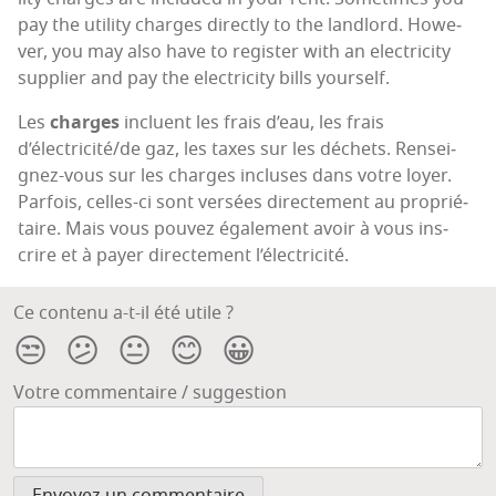
pay the uti­li­ty charges direct­ly to the land­lord. Howe­
ver, you may also have to regis­ter with an elec­tri­ci­ty
sup­plier and pay the elec­tri­ci­ty bills yourself.
Les
charges
incluent les frais d’eau, les frais
d’électricité/de gaz, les taxes sur les déchets. Ren­sei­
gnez-vous sur les charges incluses dans votre loyer.
Par­fois, celles-ci sont ver­sées direc­te­ment au pro­prié­
taire. Mais vous pou­vez éga­le­ment avoir à vous ins­
crire et à payer direc­te­ment l’électricité.
Ce contenu a-t-il été utile ?
😒
😕
😐
😊
😀
Votre commentaire / suggestion