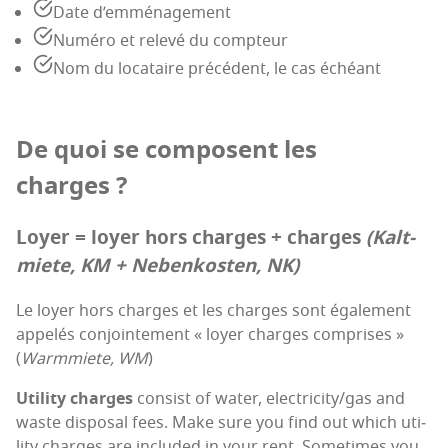
Date d’emménagement
Numé­ro et rele­vé du compteur
Nom du loca­taire pré­cé­dent, le cas échéant
De quoi se com­posent les
charges ?
Loyer = loyer hors charges + charges
(Kalt­
miete, KM + Neben­kos­ten, NK)
Le loyer hors charges et les charges sont éga­le­ment
appe­lés conjoin­te­ment « loyer charges com­prises »
(
Warm­miete, WM
)
Uti­li­ty charges
consist of water, electricity/gas and
waste dis­po­sal fees. Make sure you find out which uti­
li­ty charges are inclu­ded in your rent. Some­times you