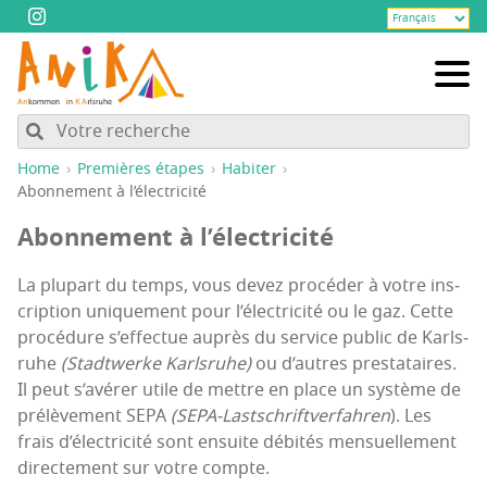
Home
Pre­mières étapes
Habi­ter
Abon­ne­ment à l’électricité
Abon­ne­ment à l’électricité
La plu­part du temps, vous devez pro­cé­der à votre ins­
crip­tion uni­que­ment pour l’électricité ou le gaz. Cette
pro­cé­dure s’effectue auprès du ser­vice public de Karls­
ruhe
(Stadt­werke Karls­ruhe)
ou d’autres pres­ta­taires.
Il peut s’avérer utile de mettre en place un sys­tème de
pré­lè­ve­ment SEPA
(SEPA-Last­schrift­ver­fah­ren
). Les
frais d’électricité sont ensuite débi­tés men­suel­le­ment
direc­te­ment sur votre compte.