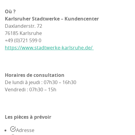
Où ?
Karls­ru­her Stadt­werke – Kun­den­cen­ter
Dax­lan­ders­tr. 72
76185 Karls­ruhe
+49 (0)721 599 0
https://www.stadtwerke-karlsruhe.de/
Horaires de consul­ta­tion
De lun­di à jeu­di : 07h30 – 16h30
Ven­dre­di : 07h30 – 15h
Les pièces à prévoir
Adresse