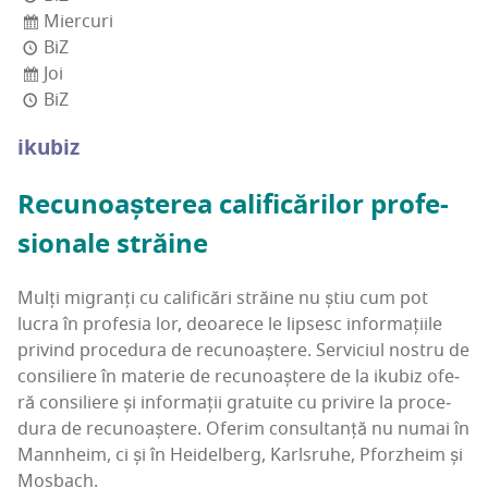
Miercuri
BiZ
Joi
BiZ
iku­biz
Recu­noaș­te­rea cali­fi­că­ri­lor pro­fe­
sio­na­le străine
Mulți migranți cu cali­fi­cări stră­i­ne nu știu cum pot
lucra în pro­fe­sia lor, deo­a­re­ce le lip­sesc infor­ma­ți­i­le
pri­vind pro­ce­du­ra de recu­noaș­te­re. Ser­vi­ci­ul nos­tru de
con­si­li­e­re în mate­rie de recu­noaș­te­re de la iku­biz ofe­
ră con­si­li­e­re și infor­ma­ții gra­tu­i­te cu pri­vi­re la pro­ce­
du­ra de recu­noaș­te­re. Ofe­rim con­sul­tan­ță nu numai în
Man­nhe­im, ci și în Hei­del­berg, Karl­sru­he, Pfor­zhe­im și
Mosbach.