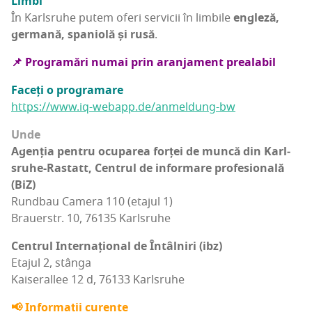
Lim­bi
În Karl­sru­he putem oferi ser­vi­cii în lim­bi­le
engle­ză,
ger­ma­nă, spa­ni­o­lă și rusă
.
📌 Pro­gra­mări numai prin aran­ja­ment prealabil
Faceți o programare
https://www.iq-webapp.de/anmeldung-bw
Unde
Agen­ția pen­tru ocu­pa­rea for­ței de mun­că din Karl­
sru­he-Ras­tatt, Cen­trul de infor­ma­re pro­fe­sio­na­lă
(BiZ)
Run­d­bau Came­ra 110 (eta­jul 1)
Brau­er­str. 10, 76135 Karlsruhe
Cen­trul Inter­națio­nal de Întâl­niri (ibz)
Eta­jul 2, stânga
Kai­se­ra­l­lee 12 d, 76133 Karlsruhe
📢 Infor­ma­ții curente