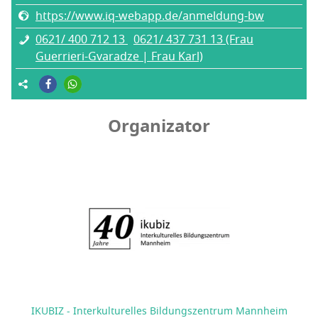
https://www.iq-webapp.de/anmeldung-bw
0621/ 400 712 13
0621/ 437 731 13 (Frau
Guerrieri-Gvaradze | Frau Karl)
Organizator
IKUBIZ - Interkulturelles Bildungszentrum Mannheim