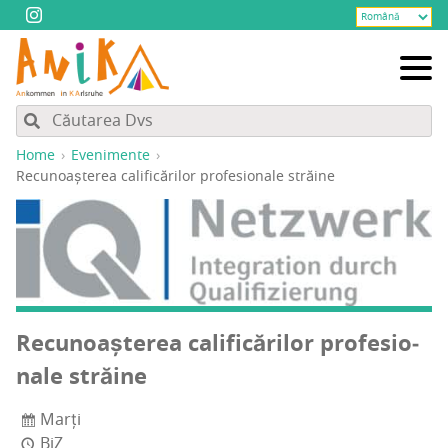
Home
Evenimente
Recu­noaș­te­rea cali­fi­că­ri­lor pro­fe­sio­na­le străine
Recu­noaș­te­rea cali­fi­că­ri­lor pro­fe­sio­
na­le străine
Marți
BiZ