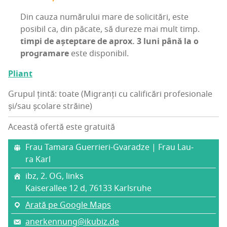
Din cau­za numă­ru­lui mare de soli­ci­tări, este
posi­bil ca, din păca­te, să dure­ze mai mult timp.
timpi de aștep­ta­re de aprox. 3 luni până la o
pro­gra­ma­re
este disponibil.
Pli­ant
Grupul țintă: toate (Migranți cu calificări profesionale
și/sau școlare străine)
Această ofertă este gratuită
Frau Tama­ra Guer­ri­eri-Gva­ra­d­ze | Frau Lau­
ra Karl
ibz, 2. OG, links
Kai­se­ra­l­lee 12 d, 76133 Karl­sru­he
Arată pe Google Maps
anerkennung@ikubiz.de