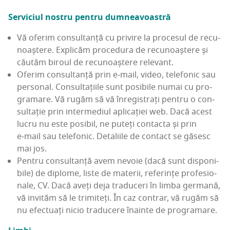
Ser­vi­ci­ul nos­tru pen­tru dumneavoastră
Vă ofe­rim con­sul­tan­ță cu pri­vi­re la pro­ce­sul de recu­
noaș­te­re. Expli­căm pro­ce­du­ra de recu­noaș­te­re și
cău­tăm biro­ul de recu­noaș­te­re relevant.
Ofe­rim con­sul­tan­ță prin e‑mail, video, tele­fo­nic sau
per­so­nal. Con­sul­ta­ți­i­le sunt posi­bi­le numai cu pro­
gra­ma­re. Vă rugăm să vă înre­gis­trați pen­tru o con­
sul­ta­ție prin inter­me­di­ul apli­ca­ți­ei web. Dacă acest
lucru nu este posi­bil, ne puteți con­tac­ta și prin
e‑mail sau tele­fo­nic. Deta­li­i­le de con­tact se găsesc
mai jos.
Pen­tru con­sul­tan­ță avem nevo­ie (dacă sunt dis­po­ni­
bi­le) de diplo­me, lis­te de mate­rii, refe­rin­țe pro­fe­sio­
na­le, CV. Dacă aveți deja tra­du­ceri în lim­ba ger­ma­nă,
vă invi­tăm să le tri­mi­teți. În caz con­trar, vă rugăm să
nu efec­tu­ați nicio tra­du­ce­re îna­in­te de programare.