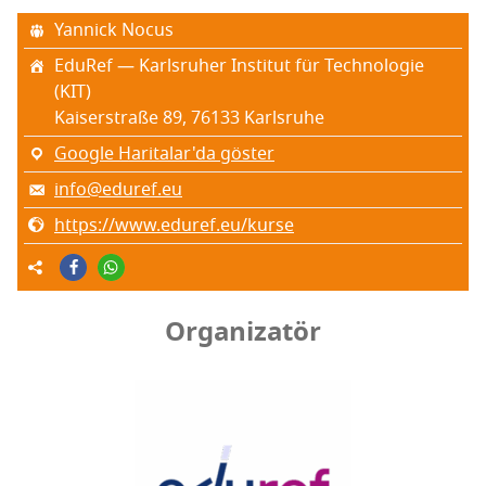
Yan­nick Nocus
Edu­Ref — Karls­ru­her Ins­ti­tut für Tech­no­lo­gie
(KIT)
Kaiserst­ra­ße 89, 76133 Karls­ru­he
Google Haritalar'da göster
info@eduref.eu
https://www.eduref.eu/kurse
Organizatör