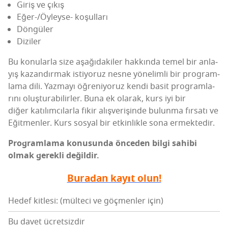
Giriş ve çıkış
Eğer-/Öy­ley­se- koşulları
Dön­gü­ler
Dizi­ler
Bu konu­lar­la size aşa­ğı­da­ki­ler hak­kın­da temel bir anla­
yış kazan­dır­mak isti­yo­ruz
nes­ne yöne­lim­li bir prog­ram­
la­ma dili. Yaz­ma­yı öğre­ni­yo­ruz
ken­di basit prog­ram­la­
rı­nı oluş­tu­ra­bi­lir­ler. Buna ek ola­rak, kurs iyi bir
diğer katı­lım­cı­lar­la fikir alış­ve­ri­şin­de bulun­ma fır­sa­tı ve
Eğit­men­ler. Kurs sos­yal bir etkin­lik­le sona ermektedir.
Prog­ram­la­ma konu­sun­da önce­den bil­gi sahi­bi
olmak gerek­li değildir.
Bura­dan kayıt olun!
Hedef kitlesi: (mülteci ve göçmenler için)
Bu davet ücretsizdir