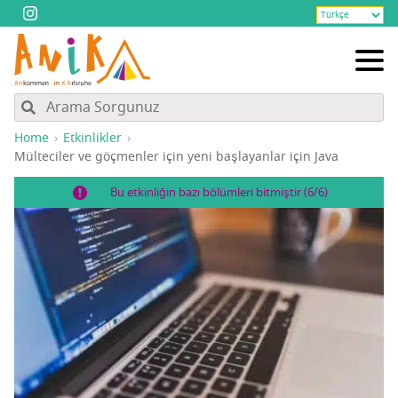
Home
Etkinlikler
Mül­te­ci­ler ve göç­men­ler için yeni baş­la­yan­lar için Java
Bu etkinliğin bazı bölümleri bitmiştir (6/6)