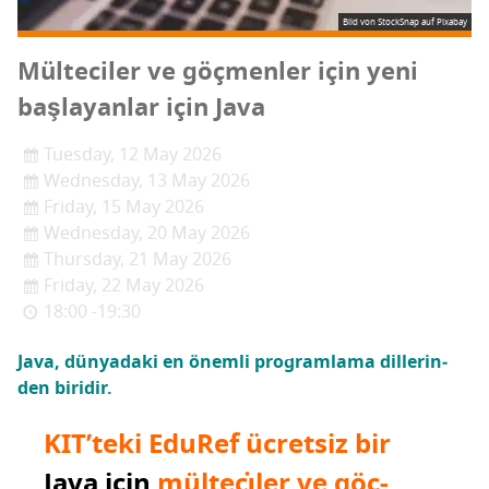
Bild von StockSnap auf Pixabay
Mül­te­ci­ler ve göç­men­ler için yeni
baş­la­yan­lar için Java
Tuesday, 12 May 2026
Wednesday, 13 May 2026
Friday, 15 May 2026
Wednesday, 20 May 2026
Thursday, 21 May 2026
Friday, 22 May 2026
18:00 -19:30
Java, dün­ya­da­ki en önem­li prog­ram­la­ma dil­le­rin­
den biridir.
KIT­’­te­ki Edu­Ref
ücret­siz
bir
Java için
mülteci̇ler ve göç­