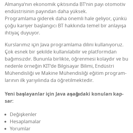
Alman­ya­’­nın eko­no­mik çık­tı­sın­da BT’­nin payı oto­mo­tiv
endüst­ri­si­nin payın­dan daha yük­sek.
Prog­ram­la­ma gide­rek daha önem­li hale geli­yor, çün­kü
çoğu kari­yer baş­lan­gı­cı BT hak­kın­da temel bir anla­yı­şa
ihti­yaç duyuyor.
Kurs­la­rı­mız için Java prog­ram­la­ma dili­ni kul­la­nı­yo­ruz.
Çok esnek bir şekil­de kul­la­nı­la­bi­lir ve plat­form­dan
bağım­sız­dır. Bunun­la bir­lik­te, öğren­me­si kolay­dır ve bu
neden­le örne­ğin KIT­’­de Bil­gi­sa­yar Bili­mi, Endüst­ri
Mühen­dis­li­ği ve Maki­ne Mühen­dis­li­ği eği­tim prog­ram­
la­rı­nın ilk yarı­yı­lın­da da öğretilmektedir.
Yeni baş­la­yan­lar
için Java
aşa­ğı­da­ki konu­la­rı kap­
sar
:
Değiş­ken­ler
Hesap­la­ma­lar
Yorum­lar