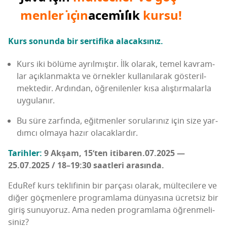
men­ler i̇çi̇n
acemi̇li̇k
kur­su
!
Kurs sonun­da bir ser­ti­fi­ka alacaksınız.
Kurs iki bölü­me ayrıl­mış­tır. İlk ola­rak, temel kav­ram­
lar açık­lan­mak­ta ve örnek­ler kul­la­nı­la­rak gös­te­ril­
mek­te­dir. Ardın­dan, öğre­ni­len­ler kısa alış­tır­ma­lar­la
uygulanır.
Bu süre zar­fın­da, eğit­men­ler soru­la­rı­nız için size yar­
dım­cı olma­ya hazır olacaklardır.
Tarih­ler:
9 Akşam, 15’ten iti­ba­ren
.07.2025 —
25.07.2025 / 18–19:30 saat­le­ri arasında.
Edu­Ref kurs tek­li­fi­nin bir par­ça­sı ola­rak, mül­te­ci­le­re ve
diğer göç­men­le­re prog­ram­la­ma dün­ya­sı­na ücret­siz bir
giriş sunu­yo­ruz. Ama neden prog­ram­la­ma öğren­me­li­
si­niz?