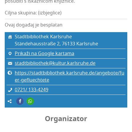
posu­di­ti s iskaz­ni­com knjižnice.
Ciljna skupina: (izbjeglice)
Ovaj događaj je besplatan
Stad­t­bi­bli­ot­hek Karlsruhe
Stän­de­ha­uss­traße 2, 76133 Kar­l­sru­he
Prikaži na Google kartama
stadtbibliothek@kultur.karlsruhe.de
https://stadtbibliothek.karlsruhe.de/angebote/fu
er-gefluechtete
0721/ 133‑4249
Organizator