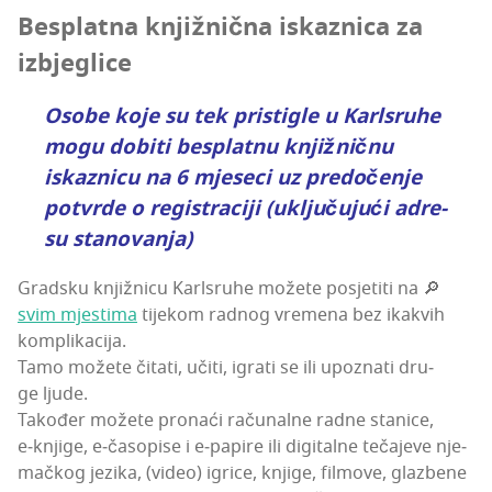
Bes­plat­na knjiž­nič­na iskaz­ni­ca za
izbjeglice
Oso­be koje su tek pris­ti­gle u Kar­l­sru­he
mogu dobi­ti bes­plat­nu knjiž­nič­nu
iskaz­ni­cu na 6 mje­se­ci uz pre­do­če­nje
pot­vr­de o regis­tra­ci­ji
(uklju­ču­ju­ći adre­
su stanovanja)
Grad­sku knjiž­ni­cu Kar­l­sru­he može­te posje­ti­ti na 🔎
svim mjes­ti­ma
tije­kom rad­nog vre­me­na bez ikak­vih
komplikacija.
Tamo može­te čita­ti, uči­ti, igra­ti se ili upoz­na­ti dru­
ge ljude.
Tako­đer može­te pro­na­ći raču­nal­ne rad­ne sta­ni­ce,
e‑knjige, e‑časopise i e‑papire ili digi­tal­ne teča­je­ve nje­
mač­kog jezi­ka, (video) igri­ce, knji­ge, fil­mo­ve, glaz­be­ne