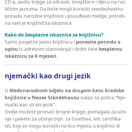
CD‑e, audio knji­ge za odras­le, tinej­dže­re i dje­cu na raz­
li­či­tim jezi­ci­ma. Da bis­te mogli koris­ti­ti sve­obu­hvat­nu
ponu­du narod­ne knjiž­ni­ce i posu­đi­va­ti ​​medi­je, potreb­
na vam je knjiž­nič­na iskaznica.
Kako do bes­plat­ne iskaz­ni­ce za knjižnicu?
Samo posje­ti­te jav­nu knjiž­ni­cu i
pone­si­te pot­vr­du o
upi­su
(s adre­som sta­no­va­nja) i dobit ćete
bes­plat­nu
iskaz­ni­cu za 6 mjeseci.
nje­mač­ki kao dru­gi jezik
U
Među­na­rod­nom odje­lu na dru­gom katu Grad­ske
knjiž­ni­ce u Neues Stän­de­ha­usu
nala­zi se poli­ca “Nje­
mač­ki kao stra­ni jezik”.
Ovdje može­te pro­na­ći broj­ne knji­ge, poma­ga­la za uče­
nje i pake­te za uče­nje (npr. za Goet­hea, telc cer­ti­fi­ka­
te), koji se mogu koris­ti­ti na licu mjes­ta u knjiž­ni­ci ili