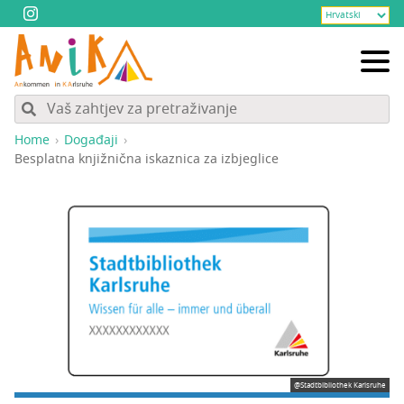
Home
Događaji
Bes­plat­na knjiž­nič­na iskaz­ni­ca za izbjeglice
@Stadtbibliothek Karlsruhe