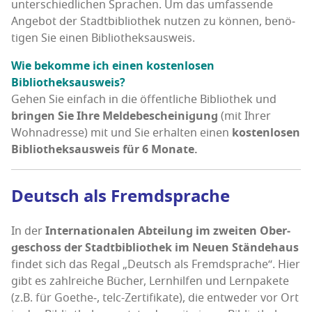
unter­schied­li­chen Spra­chen. Um das umfas­sen­de
Ange­bot der Stadt­bi­blio­thek nut­zen zu kön­nen, benö­
ti­gen Sie einen Bibliotheksausweis.
Wie bekom­me ich einen kos­ten­lo­sen
Bibliotheksausweis?
Gehen Sie ein­fach in die öffent­li­che Biblio­thek und
brin­gen Sie Ihre Mel­de­be­schei­ni­gung
(mit Ihrer
Wohn­adres­se) mit und Sie erhal­ten einen
kos­ten­lo­sen
Biblio­theks­aus­weis für 6 Monate.
Deutsch als Fremdsprache
In der
Inter­na­tio­na­len Abtei­lung im zwei­ten Ober­
ge­schoss der Stadt­bi­blio­thek im Neu­en Stän­de­haus
fin­det sich das Regal „Deutsch als Fremd­spra­che“. Hier
gibt es zahl­rei­che Bücher, Lern­hil­fen und Lern­pa­ke­te
(z.B. für Goethe‑, telc-Zer­ti­fi­ka­te), die ent­we­der vor Ort