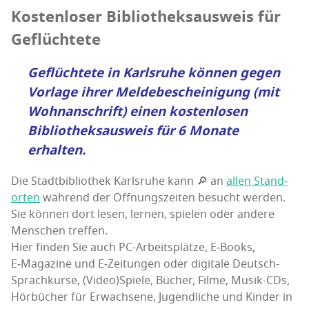
Kos­ten­lo­ser Biblio­theks­aus­weis für
Geflüchtete
Geflüch­te­te in Karls­ru­he kön­nen gegen
Vor­la­ge ihrer
Mel­de­be­schei­ni­gung
(mit
Wohn­an­schrift) einen kos­ten­lo­sen
Biblio­theks­aus­weis für 6 Mona­te
erhalten.
Die Stadt­bi­blio­thek Karls­ru­he kann 🔎 an
allen Stand­
or­ten
wäh­rend der Öff­nungs­zei­ten besucht werden.
Sie kön­nen dort lesen, ler­nen, spie­len oder ande­re
Men­schen treffen.
Hier fin­den Sie auch PC-Arbeits­plät­ze, E‑Books,
E‑Magazine und E‑Zeitungen oder digi­ta­le Deutsch-
Sprach­­kur­se, (Video)Spiele, Bücher, Fil­me, Musik-CDs,
Hör­bü­cher für Erwach­se­ne, Jugend­li­che und Kin­der in