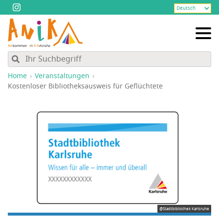
Home
Veranstaltungen
Kos­ten­lo­ser Biblio­theks­aus­weis für Geflüchtete
@Stadtbibliothek Karlsruhe