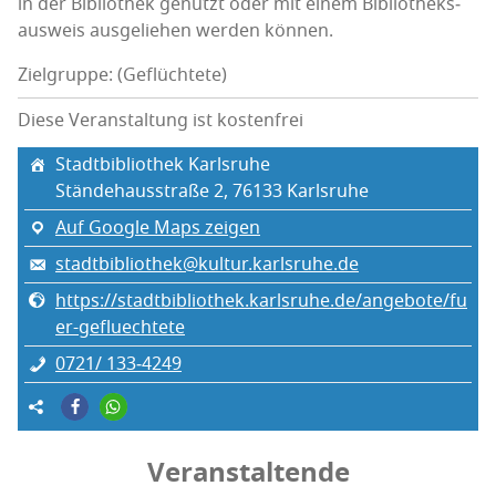
in der Biblio­thek genutzt oder mit einem Biblio­theks­
aus­weis aus­ge­lie­hen wer­den können.
Zielgruppe: (Geflüchtete)
Diese Veranstaltung ist kostenfrei
Stadt­bi­blio­thek Karlsruhe
Stän­de­haus­stra­ße 2, 76133 Karls­ru­he
Auf Google Maps zeigen
stadtbibliothek@kultur.karlsruhe.de
https://stadtbibliothek.karlsruhe.de/angebote/fu
er-gefluechtete
0721/ 133‑4249
Veranstaltende