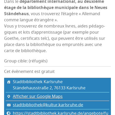
Dans le
dépar­te­ment inter­na­tio­nal, au deuxième
étage de la biblio­thèque muni­ci­pale dans le Neues
Stän­de­haus
, vous trou­ve­rez l’é­ta­gère « Alle­mand
comme langue étrangère ».
Vous y trou­ve­rez de nom­breux livres, aides péda­go­
giques et kits d’ap­pren­tis­sage (par exemple pour
Goethe, cer­ti­fi­cats telc), qui peuvent être uti­li­sés sur
place dans la biblio­thèque ou emprun­tés avec une
carte de bibliothèque.
Group cible: (réfugiés)
Cet évènement est gratuit
Stadt­bi­blio­thek Karlsruhe
Stän­de­hauss­traße 2, 76133 Karls­ruhe
Afficher sur Google Maps
stadtbibliothek@kultur.karlsruhe.de
https://stadtbibliothek.karlsruhe.de/angebote/fu