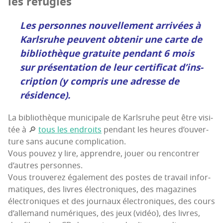
les réfugiés
Les per­sonnes nou­vel­le­ment arri­vées à
Karls­ruhe peuvent obte­nir une carte de
biblio­thèque gra­tuite pen­dant 6 mois
sur pré­sen­ta­tion de leur
cer­ti­fi­cat d’ins­
crip­tion
(y com­pris une adresse de
résidence).
La biblio­thèque muni­ci­pale de Karls­ruhe peut être visi­
tée à 🔎
tous les endroits
pen­dant les heures d’ou­ver­
ture sans aucune complication.
Vous pou­vez y lire, apprendre, jouer ou ren­con­trer
d’autres personnes.
Vous trou­ve­rez éga­le­ment des postes de tra­vail infor­
ma­tiques, des livres élec­tro­niques, des maga­zines
élec­tro­niques et des jour­naux élec­tro­niques, des cours
d’al­le­mand numé­riques, des jeux (vidéo), des livres,