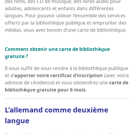
des films, des CD de musique, des livres audio pour
adultes, ado­les­cents et enfants dans dif­fé­rentes
langues. Pour pou­voir uti­li­ser l’en­semble des ser­vices
offerts par la biblio­thèque publique et emprun­ter des
médias, vous avez besoin d’une carte de bibliothèque.
Com­ment obte­nir une carte de biblio­thèque
gratuite ?
Il vous suf­fit de vous rendre à la biblio­thèque publique
et d’
appor­ter votre cer­ti­fi­cat d’ins­crip­tion
(avec votre
adresse de rési­dence) et vous obtien­drez une
carte de
biblio­thèque gra­tuite pour 6 mois
.
L’al­le­mand comme deuxième
langue