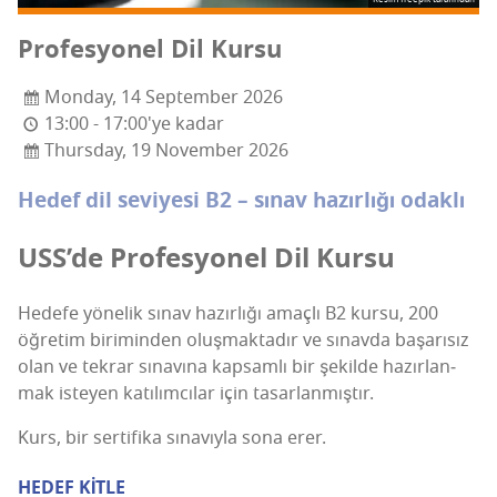
Pro­fes­yo­nel Dil Kursu
Monday, 14 September 2026
13:00 - 17:00'ye kadar
Thursday, 19 November 2026
Hedef dil sevi­ye­si B2 – sınav hazır­lı­ğı odaklı
USS’de Pro­fes­yo­nel Dil Kursu
Hede­fe yöne­lik sınav hazır­lı­ğı amaç­lı B2 kur­su, 200
öğre­tim biri­min­den oluş­mak­ta­dır ve sınav­da başa­rı­sız
olan ve tek­rar sına­vı­na kap­sam­lı bir şekil­de hazır­lan­
mak iste­yen katı­lım­cı­lar için tasarlanmıştır.
Kurs, bir ser­ti­fi­ka sına­vıy­la sona erer.
HEDEF KİTLE