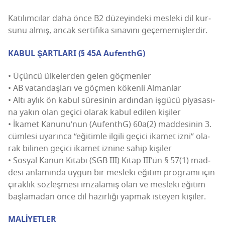
Katı­lım­cı­lar daha önce B2 düze­yin­de­ki mes­le­ki dil kur­
su­nu almış, ancak ser­ti­fi­ka sına­vı­nı geçememişlerdir.
KABUL ŞARTLARI (§ 45A AufenthG)
• Üçün­cü ülke­ler­den gelen göç­men­ler
• AB vatan­daş­la­rı ve göç­men köken­li Alman­lar
• Altı aylık ön kabul süre­si­nin ardın­dan işgü­cü piya­sa­sı­
na yakın olan geçi­ci ola­rak kabul edi­len kişi­ler
• İkam­et Kanunu’nun (AufenthG) 60a(2) mad­de­si­nin 3.
cüm­le­si uya­rın­ca “eği­tim­le ilgi­li geçi­ci ika­met izni” ola­
rak bili­nen geçi­ci ika­met izni­ne sahip kişi­ler
• Sos­yal Kanun Kita­bı (SGB III) Kitap III’ün § 57(1) mad­
de­si anla­mın­da uygun bir mes­le­ki eği­tim prog­ra­mı için
çırak­lık söz­leş­me­si imza­la­mış olan ve mes­le­ki eği­tim
baş­la­ma­dan önce dil hazır­lı­ğı yap­mak iste­yen kişiler.
MALİYETLER