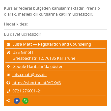
Kurs­lar fede­ral büt­çe­den kar­şı­lan­mak­ta­dır. Pren­sip
ola­rak, mes­le­ki dil kurs­la­rı­na katı­lım ücretsizdir.
Hedef kitlesi:
Bu davet ücretsizdir
Luisa Matt — Regis­tar­ti­on and Counseling
USS GmbH
Gri­es­bachstr. 12, 76185 Karls­ru­he
Google Haritalar'da göster
luisa.matt@uss.de
https://shorturl.at/AOXpB
0721 276601–21