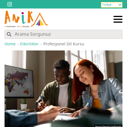
Home
Etkinlikler
Pro­fes­yo­nel Dil Kursu
Resim freepik tarafından