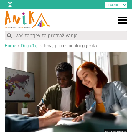
Home
Događaji
Tečaj pro­fe­si­onal­nog jezika
Slika autora freepik