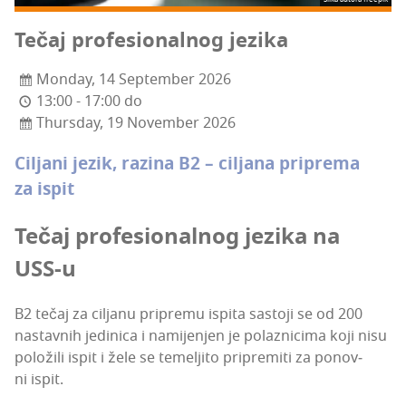
Tečaj pro­fe­si­onal­nog jezika
Monday, 14 September 2026
13:00 - 17:00 do
Thursday, 19 November 2026
Cilja­ni jezik, razi­na B2 – cilja­na pri­pre­ma
za ispit
Tečaj pro­fe­si­onal­nog jezi­ka na
USS‑u
B2 tečaj za cilja­nu pri­pre­mu ispi­ta sas­to­ji se od 200
nas­tav­nih jedi­ni­ca i nami­je­njen je polaz­ni­ci­ma koji nisu
polo­ži­li ispit i žele se teme­lji­to pri­pre­mi­ti za ponov­
ni ispit.