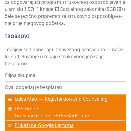
za odgo­va­ra­ju­ći pro­gram stru­kov­nog ospo­sob­lja­va­nja
u smis­lu § 57(1) Knji­ge III Soci­jal­nog zako­ni­ka (SGB III) i
žele se jezič­no pri­pre­mi­ti za stru­kov­no ospo­sob­lja­va­
nje pri­je nje­go­vog početka.
TROŠKOVI
Teča­je­vi se finan­ci­ra­ju iz savez­nog pro­ra­ču­na. U nače­
lu, sudje­lo­va­nje u teča­ju stru­kov­nog jezi­ka je
besplatno.
Ciljna skupina:
Ovaj događaj je besplatan
Luisa Matt — Regis­tar­ti­on and Counseling
USS GmbH
Gri­esbac­h­str. 12, 76185 Kar­l­sru­he
Prikaži na Google kartama