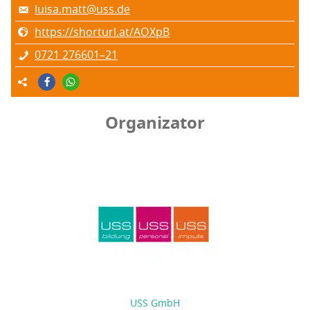
luisa.matt@uss.de
https://shorturl.at/AOXpB
0721 276601–21
Organizator
USS GmbH