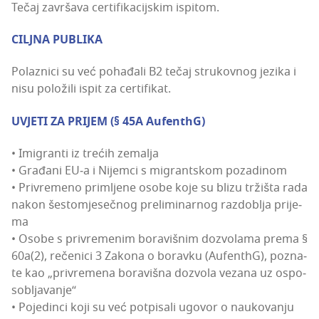
Tečaj zavr­ša­va cer­ti­fi­ka­cij­skim ispitom.
CILJNA PUBLIKA
Polaz­ni­ci su već poha­đa­li B2 tečaj stru­kov­nog jezi­ka i
nisu polo­ži­li ispit za certifikat.
UVJETI ZA PRIJEM (§ 45A AufenthG)
• Imi­gran­ti iz tre­ćih zema­lja
• Gra­đa­ni EU‑a i Nijem­ci s migrant­skom poza­di­nom
• Pri­vre­me­no prim­lje­ne oso­be koje su bli­zu trži­šta rada
nakon šes­to­mje­seč­nog pre­li­mi­nar­nog raz­dob­lja pri­je­
ma
• Oso­be s pri­vre­me­nim bora­viš­nim dozvo­la­ma pre­ma §
60a(2), reče­ni­ci 3 Zako­na o borav­ku (Aufen­t­hG), poz­na­
te kao „pri­vre­me­na bora­viš­na dozvo­la veza­na uz ospo­
sob­lja­va­nje“
• Poje­din­ci koji su već pot­pi­sa­li ugo­vor o nauko­va­nju