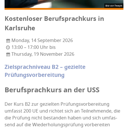
Bild von freepik
Kos­ten­lo­ser Berufs­prach­kurs in
Karlsruhe
Monday, 14 September 2026
13:00 – 17:00 Uhr bis
Thursday, 19 November 2026
Ziel­sprach­ni­veau B2 – geziel­te
Prüfungsvorbereitung
Berufs­prach­kurs an der USS
Der Kurs B2 zur geziel­ten Prü­fungs­vor­be­rei­tung
umfasst 200 UE und rich­tet sich an Teil­neh­men­de, die
die Prü­fung nicht bestan­den haben und sich umfas­
send auf die Wie­der­ho­lungs­prü­fung vor­be­rei­ten