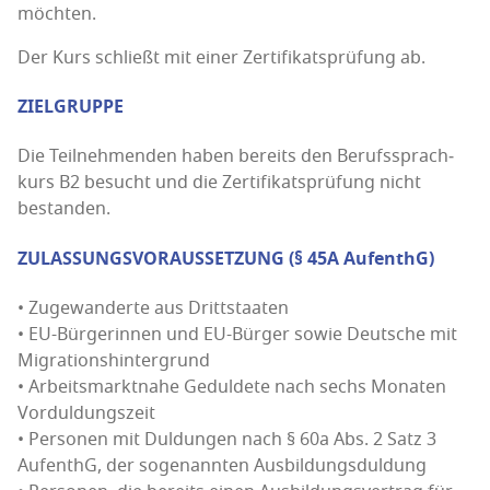
möchten.
Der Kurs schließt mit einer Zer­ti­fi­kats­prü­fung ab.
ZIELGRUPPE
Die Teil­neh­men­den haben bereits den Berufs­sprach­
kurs B2 besucht und die Zer­ti­fi­kats­prü­fung nicht
bestanden.
ZULASSUNGSVORAUSSETZUNG (§ 45A AufenthG)
• Zuge­wan­der­te aus Dritt­staa­ten
• EU-Bür­ge­rin­nen und EU-Bür­ger sowie Deut­sche mit
Migra­ti­ons­hin­ter­grund
• Arbeits­markt­na­he Gedul­de­te nach sechs Mona­ten
Vor­dul­dungs­zeit
• Per­so­nen mit Dul­dun­gen nach § 60a Abs. 2 Satz 3
Auf­enthG, der soge­nann­ten Aus­bil­dungs­dul­dung