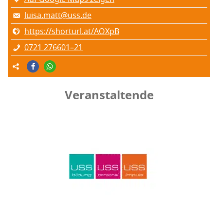
luisa.matt@uss.de
https://shorturl.at/AOXpB
0721 276601–21
Veranstaltende