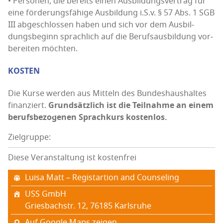
• Per­so­nen, die bereits einen Aus­bil­dungs­ver­trag für
eine för­de­rungs­fä­hi­ge Aus­bil­dung i.S.v. § 57 Abs. 1 SGB
III abge­schlos­sen haben und sich vor dem Aus­bil­
dungs­be­ginn sprach­lich auf die Berufs­aus­bil­dung vor­
be­rei­ten möchten.
KOSTEN
Die Kur­se wer­den aus Mit­teln des Bun­des­haus­hal­tes
finan­ziert.
Grund­sätz­lich ist die Teil­nah­me an einem
berufs­be­zo­ge­nen Sprach­kurs kostenlos.
Zielgruppe:
Diese Veranstaltung ist kostenfrei
Lui­sa Matt – Registar­ti­on and Counseling
USS GmbH
Gries­bach­str. 12, 76185 Karls­ru­he
Auf Google Maps zeigen