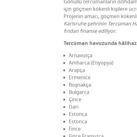
Gönül­lü ter­cü­man­la­rın istih­dam 
için göç­men köken­li kişi­le­re üc
Pro­je­nin ama­cı, göç­men köken­li 
Karls­ru­he şeh­ri­nin Ter­cü­man Ha
fın­dan finan­se ediliyor.
Ter­cü­man havu­zun­da hâli­ha­
Arna­vut­ça
Amhar­ca (Eti­yop­ya)
Arap­ça
Erme­ni­ce
Boş­nak­ça
Bul­gar­ca
Çin­ce
Dari
Eston­ca
Eston­ca
Fin­ce
Fin­ce Fransızca