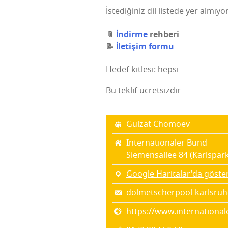
İst­ed­iğ­in­iz dil lis­te­de yer almı­yo
📎
İnd­irme
rehberi
📝
İlet­iş­im formu
Hedef kitlesi: hepsi
Bu teklif ücretsizdir
Gul­zat Chomoev
Inter­na­ti­ona­ler Bund
Siemen­sal­lee 84 (Karls­par
Google Haritalar'da göste
dolmetscherpool-karlsru
https://www.internationa