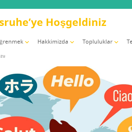
sruhe’ye Hoşgeldiniz
öğrenmek
Hak­ki­miz­da
Top­lu­luk­lar
Te
uzu