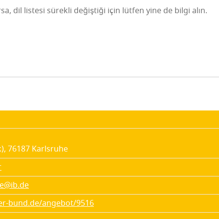
r­sa, dil lis­te­si sürek­li değiş­ti­ği için lüt­fen yine de bil­gi alın.
k), 76187 Karls­ru­he
r
he@ib.de
ler-bund.de/angebot/9516