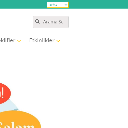
k­lif­ler
Etkin­lik­ler