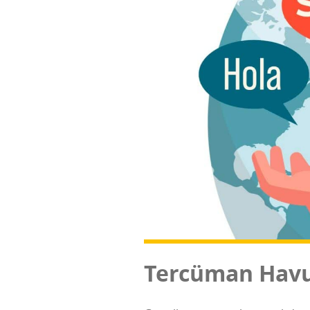
Ter­cü­man Hav