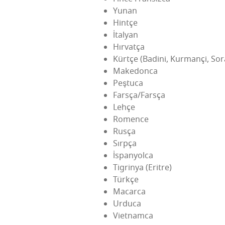
Yunan
Hint­çe
İtaly­an
Hır­vat­ça
Kürt­çe (Badi­ni, Kur­man­çi, Sor
Make­don­ca
Peş­tu­ca
Farsça/Farsça
Leh­çe
Romen­ce
Rus­ça
Sırp­ça
İsp­any­olca
Tig­rin­ya (Erit­re)
Türk­çe
Macar­ca
Urdu­ca
Viet­nam­ca