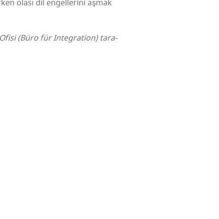
­ken ola­sı dil engel­le­ri­ni aşmak
fi­si (Büro für Integ­ra­ti­on) tara­