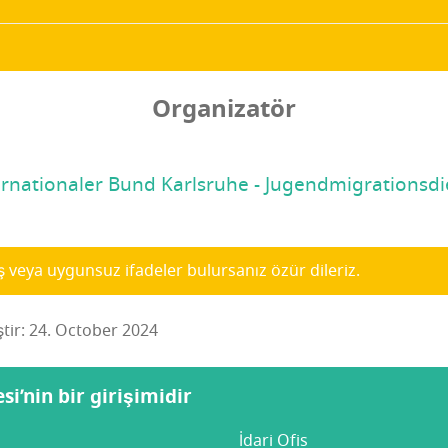
Organizatör
ernationaler Bund Karlsruhe - Jugendmigrationsdi
ış veya uygunsuz ifadeler bulursanız özür dileriz.
ştir: 24. October 2024
i’nin bir girişimidir
İdari Ofis