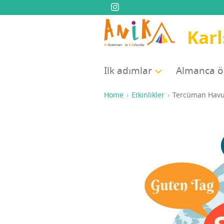
Karl
Ilk adım­lar
Alman­ca 
Home
Etkinlikler
Ter­cü­man Hav