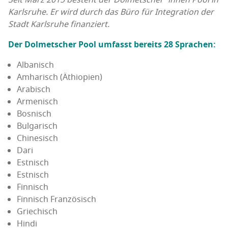
Karls­ru­he. Er wird durch das Büro für Inte­gra­ti­on der
Stadt Karls­ru­he finanziert.
Der Dol­met­scher Pool umfasst bereits 28 Sprachen:
Alba­nisch
Amha­risch (Äthio­pi­en)
Ara­bisch
Arme­nisch
Bos­nisch
Bul­ga­risch
Chi­ne­sisch
Dari
Est­nisch
Est­nisch
Fin­nisch
Fin­nisch Französisch
Grie­chisch
Hin­di