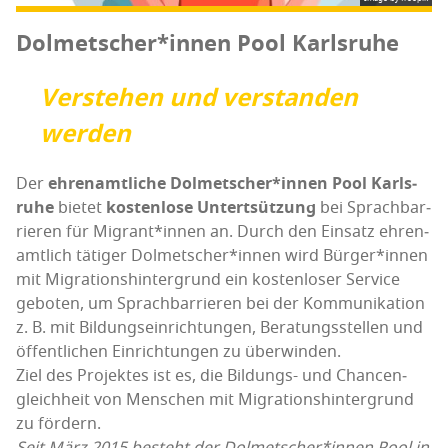
Dolmetscher*innen Pool Karlsruhe
Ver­ste­hen und ver­stan­den
werden
Der
ehren­amt­li­che Dolmetscher*innen Pool Karls­
ru­he
bie­tet
kos­ten­lo­se Untertsüt­zung
bei Sprach­bar­
rie­ren für Migrant*innen an. Durch den Ein­satz ehren­
amt­lich täti­ger Dolmetscher*innen wird Bürger*innen
mit Migra­ti­ons­hin­ter­grund ein kos­ten­lo­ser Ser­vice
gebo­ten, um Sprach­bar­rie­ren bei der Kom­mu­ni­ka­ti­on
z. B. mit Bil­dungs­ein­rich­tun­gen, Bera­tungs­stel­len und
öffent­li­chen Ein­rich­tun­gen zu überwinden.
Ziel des Pro­jek­tes ist es, die Bil­dungs- und Chan­cen­
gleich­heit von Men­schen mit Migra­ti­ons­hin­ter­grund
zu fördern.
Seit März 2015 besteht der Dolmetscher*innen Pool in