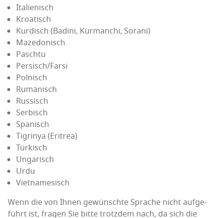
Ita­lie­nisch
Kroa­tisch
Kur­disch (Badi­ni, Kur­man­chi, Sorani)
Maze­do­nisch
Pasch­tu
Persisch/Farsi
Pol­nisch
Rumä­nisch
Rus­sisch
Ser­bisch
Spa­nisch
Tig­ri­nya (Eri­trea)
Tür­kisch
Unga­risch
Urdu
Viet­na­me­sisch
Wenn die von Ihnen gewünsch­te Spra­che nicht auf­ge­
führt ist, fra­gen Sie bit­te trotz­dem nach, da sich die