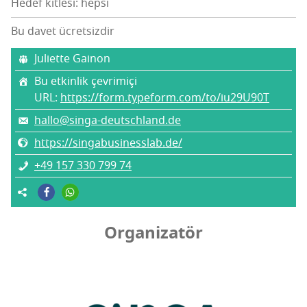
Hedef kitlesi: hepsi
Bu davet ücretsizdir
Juli­et­te Gainon
Bu etkinlik çevrimiçi
URL:
https://form.typeform.com/to/iu29U90T
hallo@singa-deutschland.de
https://singabusinesslab.de/
+49 157 330 799 74
Organizatör