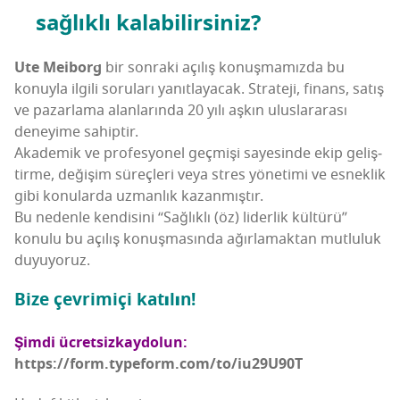
sağ­lık­lı kalabilirsiniz?
Ute Meiborg
bir son­ra­ki açı­lış konuş­ma­mız­da bu
konuy­la ilgi­li soru­la­rı yanıt­la­ya­cak. Stra­te­ji, finans, satış
ve pazar­la­ma alan­la­rın­da 20 yılı aşkın ulus­la­ra­ra­sı
dene­yi­me sahiptir.
Aka­de­mik ve pro­fes­yo­nel geç­mi­şi saye­sin­de ekip geliş­
tir­me, deği­şim süreç­le­ri veya stres yöne­ti­mi ve esnek­lik
gibi konu­lar­da uzman­lık kazanmıştır.
Bu neden­le ken­di­si­ni “Sağ­lık­lı (öz) lider­lik kül­tü­rü”
konu­lu bu açı­lış konuş­ma­sın­da ağır­la­mak­tan mut­lu­luk
duyuyoruz.
Bize çev­ri­mi­çi katı­lın
!
Şim­di ücret­siz
kay­do­lun:
https://form.typeform.com/to/iu29U90T