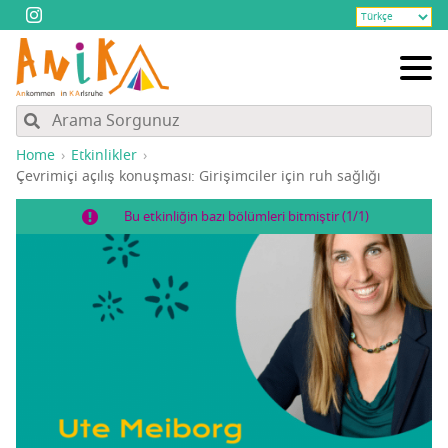
Home
Etkinlikler
Çev­ri­mi­çi açı­lış konuş­ma­sı: Giri­şim­ci­ler için ruh sağlığı
Bu etkinliğin bazı bölümleri bitmiştir (1/1)