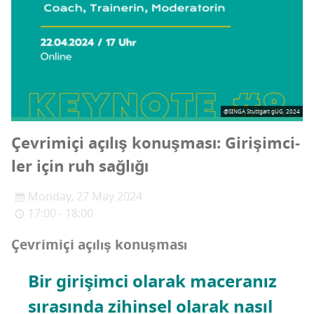
@SINGA Stuttgart gUG, 2024
Çev­ri­mi­çi açı­lış konuş­ma­sı: Giri­şim­ci­
ler için ruh sağlığı
Monday, 27 May 2024
17:00 - 18:00
Çev­ri­mi­çi açı­lış konuşması
Bir giri­şim­ci ola­rak mace­ra­nız
sıra­sın­da zihin­sel ola­rak nasıl