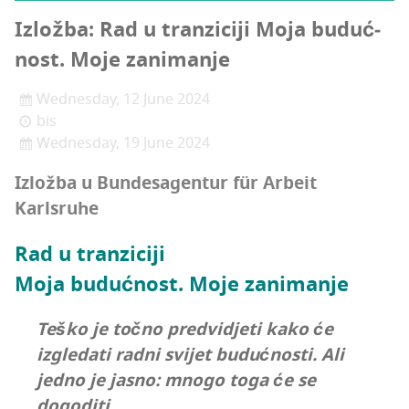
Izlož­ba: Rad u tran­zi­ci­ji Moja buduć­
nost. Moje zanimanje
Wednesday, 12 June 2024
bis
Wednesday, 19 June 2024
Izlož­ba u Bun­de­sa­gen­tur für Arbe­it
Karlsruhe
Rad u tranziciji
Moja buduć­nost. Moje zanimanje
Teško je toč­no pre­dvi­dje­ti kako će
izgle­da­ti rad­ni svi­jet buduć­nos­ti. Ali
jed­no je jas­no: mno­go toga će se
dogoditi.