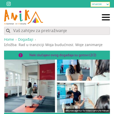
Home
Događaji
Izlož­ba: Rad u tran­zi­ci­ji Moja buduć­nost. Moje zanimanje
Neki slučajevi ovog događaja su gotovi (2/2)
@Bundesagentur für Arbeit Karlsruhe-Rastatt