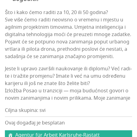
Što i kako ćemo radi­ti za 10, 20 ili 50 godina?
Sve više ćemo radi­ti neo­vis­no o vre­me­nu i mjes­tu u
agil­nim pro­jek­t­nim timo­vi­ma. Umjet­na inte­li­gen­ci­ja i
digi­tal­na teh­no­lo­gi­ja moći će pre­uze­ti mno­ge zadat­ke.
Poja­vit će se pot­pu­no nova zani­ma­nja poput urba­nog
vrtla­ra ili pilo­ta dro­na, pret­hod­ni pos­lo­vi će nes­ta­ti, a
sadaš­nja će se zani­ma­nja zna­čaj­no promijeniti.
Jes­te li upra­vo zavr­ši­li nauko­va­nje ili diplo­mu? Već radi­
te i tra­ži­te pro­mje­nu? Ima­te li već na umu odre­đe­nu
kari­je­ru ili još ne zna­te što želi­te biti?
Izlož­ba Posao u tran­zi­ci­ji — moja buduć­nost govo­ri o
novim zani­ma­nji­ma i novim pri­li­ka­ma. Moje zanimanje
Ciljna skupina: svi
Ovaj događaj je besplatan
Agen­tur für Arbe­it Karlsruhe-Rastatt