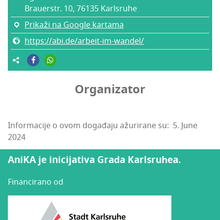
Bra­uer­str. 10, 76135 Kar­l­sru­he
Prikaži na Google kartama
https://abi.de/arbeit-im-wandel/
Organizator
Informacije o ovom događaju ažurirane su: 5. June
2024
AniKA je inicijativa Grada Karlsruhea.
Financirano od