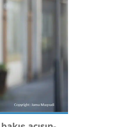
 bakış açı­sın­