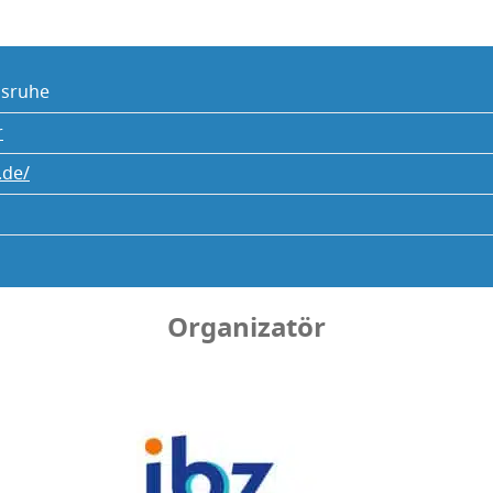
s­ru­he
r
.de/
Organizatör