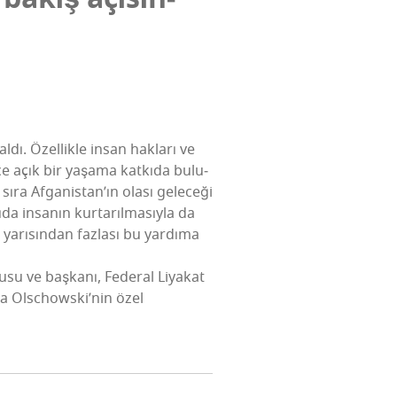
aldı. Özel­lik­le insan hak­la­rı ve
önce açık bir yaşa­ma kat­kı­da bulu­
 sıra Afga­nis­ta­n­’ın ola­sı gele­ce­ği
 insa­nın kur­ta­rıl­ma­sıy­la da
n yarı­sın­dan faz­la­sı bu yar­dı­ma
su ve baş­ka­nı, Fede­ral Liya­kat
 Olsc­ho­ws­ki­’­nin özel