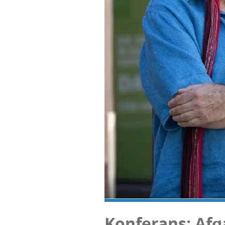
Kon­fe­rans: Afga