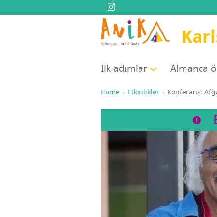
Karl
Ilk adım­lar
Alman­ca 
Home
Etkinlikler
Kon­fe­rans: Afg