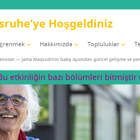
sruhe’ye Hoşgeldiniz
öğrenmek
Hak­ki­miz­da
Top­lu­luk­lar
Te
a­nis­tan — Jama Maq­su­di­’­nin bakış açı­sın­dan gün­cel geliş­me ve pe
Bu etkinliğin bazı bölümleri bitmiştir 