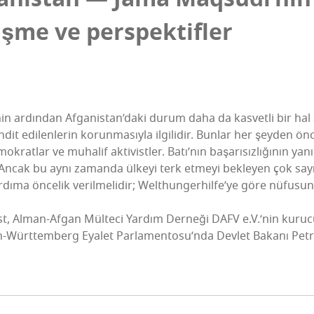
iş­me ve perspektifler
si­nin ardın­dan Afga­nis­ta­n­’­da­ki durum daha da kas­vet­li bir hal 
­dit edi­len­le­rin korun­ma­sıy­la ilgi­li­dir. Bun­lar her şey­den 
k­rat­lar ve muha­lif akti­vist­ler. Batı­’­nın başa­rı­sız­lı­ğı­nın yanı
 Ancak bu aynı zaman­da ülke­yi terk etme­yi bek­le­yen çok sayı­da
yar­dı­ma önce­lik veril­me­li­dir; Welt­hun­ger­hil­fe­’­ye göre nüfu­su
t, Alman-Afgan Mül­te­ci Yar­dım Der­ne­ği DAFV e.V.‘nin kuru­cu­
Würt­tem­berg Eya­let Par­la­men­to­su­’n­da Dev­let Baka­nı Pet­ra