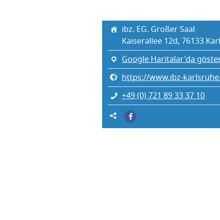
ibz. EG. Gro­ßer Saal
Kaise­ral­lee 12d, 76133 Karl
Google Haritalar'da göste
https://www.ibz-karlsruhe
+49 (0) 721 89 33 37 10