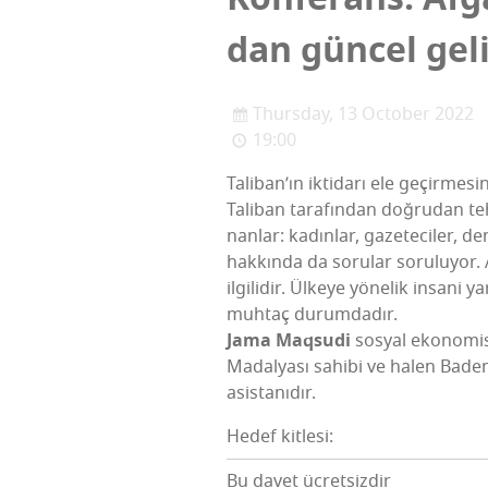
dan gün­cel gel
Thursday, 13 October 2022
19:00
Tali­ba­n­’ın ikti­da­rı ele geçir­me­
Tali­ban tara­fın­dan doğ­ru­dan teh
nan­lar: kadın­lar, gaze­te­ci­ler, demo
hak­kın­da da soru­lar soru­lu­yor.
ilgi­li­dir. Ülke­ye yöne­lik insa­ni 
muh­taç durumdadır.
Jama Maq­su­di
sos­yal eko­no­mis
Madal­ya­sı sahi­bi ve halen Baden-
asistanıdır.
Hedef kitlesi:
Bu davet ücretsizdir