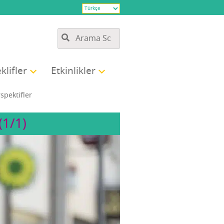
k­lif­ler
Etkin­lik­ler
rspektifler
(1/1)