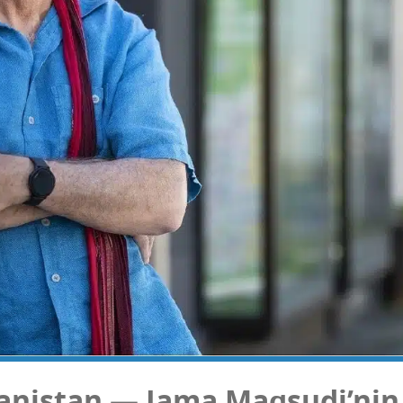
­nis­tan — Jama Maq­su­di­’­nin