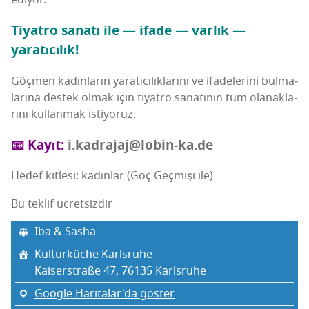
ediyor.
Tiyat­ro sana­tı ile — ifa­de — var­lık —
yaratıcılık!
Göç­men kadın­la­rın yara­tı­cı­lık­la­rı­nı ve ifa­de­le­ri­ni bul­ma­
la­rı­na des­tek olmak için tiyat­ro sana­tı­nın tüm ola­nak­la­
rı­nı kul­lan­mak istiyoruz.
📧 Kayıt:
i.kadrajaj@lobin-ka.de
Hedef kitlesi: kadınlar (Göç Geçmişi ile)
Bu teklif ücretsizdir
Iba & Sasha
Kul­turküc­he Karlsruhe
Kaiserst­ra­ße 47, 76135 Karls­ru­he
Google Haritalar'da göster