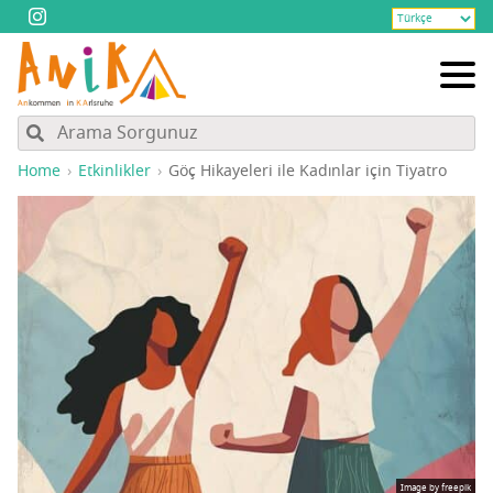
Home
Etkinlikler
Göç Hika­ye­le­ri ile Kadın­lar için Tiyatro
Image by freepik