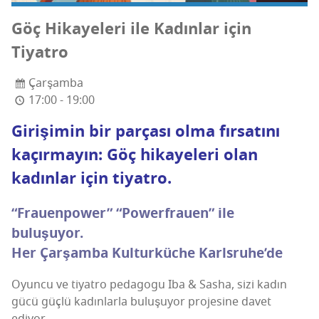
Göç Hika­ye­le­ri ile Kadın­lar için
Tiyatro
Çarşamba
17:00 - 19:00
Giri­şi­min bir par­ça­sı olma fır­sa­tı­nı
kaçır­ma­yın: Göç hika­ye­le­ri olan
kadın­lar için tiyatro.
“Fra­u­en­po­wer” “Powerf­ra­u­en” ile
buluşuyor.
Her Çar­şam­ba Kul­turküc­he Karlsruhe’de
Oyun­cu ve tiyat­ro peda­go­gu Iba & Sas­ha, sizi kadın
gücü güç­lü kadın­lar­la bulu­şu­yor pro­je­si­ne davet