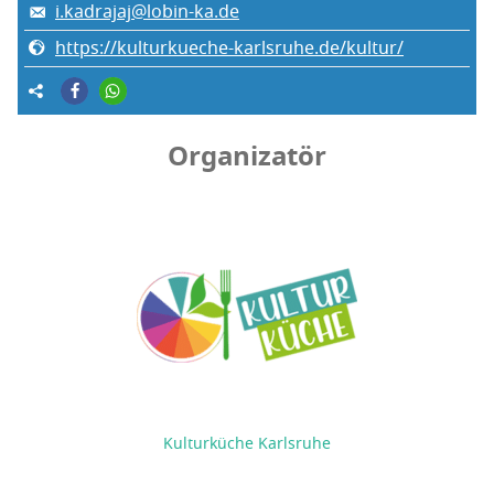
i.kadrajaj@lobin-ka.de
https://kulturkueche-karlsruhe.de/kultur/
Organizatör
Kulturküche Karlsruhe