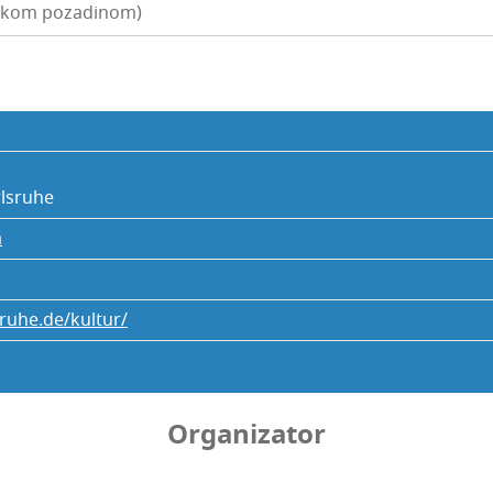
ijskom pozadinom)
l­sru­he
a
sruhe.de/kultur/
Organizator