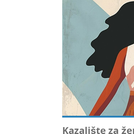
Kaza­li­šte za ž