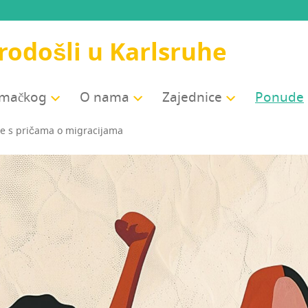
odošli u Karlsruhe
jemačkog
O nama
Zajed­ni­ce
Ponu­de
ne s pri­ča­ma o migracijama