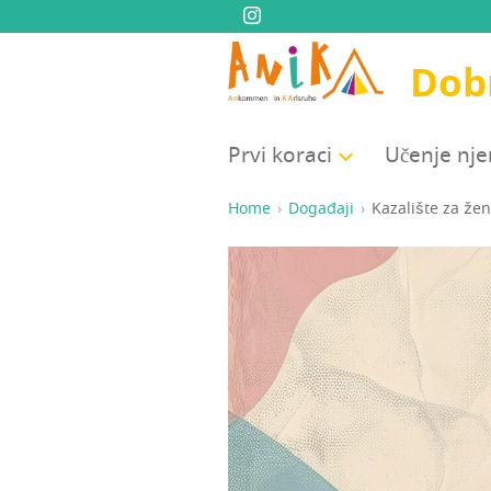
Dobr
Prvi kora­ci
Uče­nje n
Home
Događaji
Kaza­li­šte za že