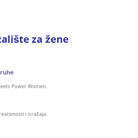
aza­li­šte za žene
lsruhe
wer meets Power Women.
e­ativ­nos­ti i izražaja.