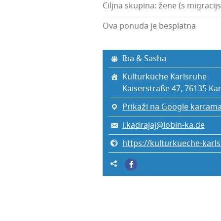
Ciljna skupina: žene (s migrac
Ova ponuda je besplatna
Iba & Sasha
Kul­tur­küc­he Karlsruhe
Kaiser­straße 47, 76135 Kar­
Prikaži na Google kartam
i.kadrajaj@lobin-ka.de
https://kulturkueche-karl