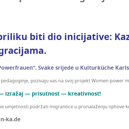
ri­li­ku biti dio ini­ci­ja­ti­ve: K
igracijama.
ower­fra­uen”. Sva­ke sri­je­de u Kul­tur­küc­he Kar
š­ne peda­go­gi­nje, pozi­va­ju vas na svoj pro­jekt Women po
— izra­žaj — pri­sut­nost — kreativnost!
 umjet­nos­ti podr­ža­ti migran­ti­ce u pro­na­la­že­nju nji­ho­ve kr
in-ka.de