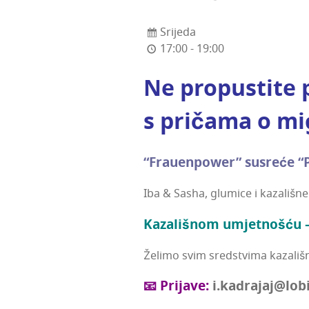
Srijeda
17:00 - 19:00
Ne pro­pus­ti­te p
s pri­ča­ma o m
“Fra­uen­power” susre­će “P
Iba & Sasha, glu­mi­ce i kaza­li
Kaza­liš­nom umjet­noš­ću 
Želi­mo svim sred­stvi­ma kaza­liš­ne
📧 Pri­ja­ve:
i.kadrajaj@lob