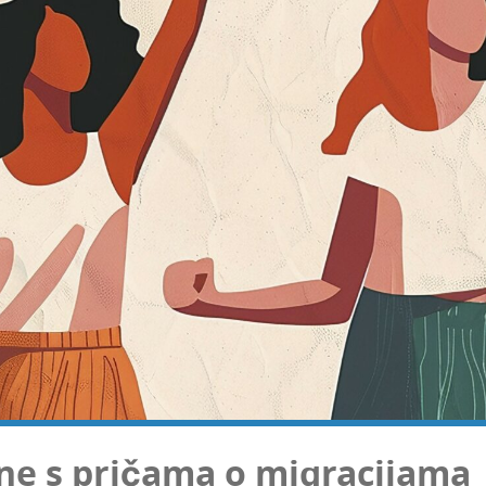
ene s pri­ča­ma o migracijama