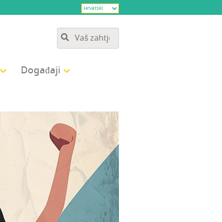
Doga­đa­ji