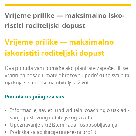
Vri­je­me pri­li­ke — mak­si­mal­no isko­
ris­ti­ti rodi­telj­ski dopust
Vri­je­me pri­li­ke — mak­si­mal­no
isko­ris­ti­ti rodi­telj­ski dopust
Ova ponu­da vam poma­že ako pla­ni­ra­te zapo­če­ti ili se
vra­ti­ti na posao i ima­te obra­zov­nu podr­šku za sva pita­
nja koja se odno­se na obi­telj­ski život.
Ponu­da uklju­ču­je za vas
Infor­ma­ci­je, savje­ti i indi­vi­du­al­ni coac­hing o uskla­đi­
va­nju pos­lov­nog i obi­telj­skog života
Upoz­na­va­nje s trži­štem rada i osposobljavanja
Podr­ška za apli­ka­ci­je (inte­res­ni profil)