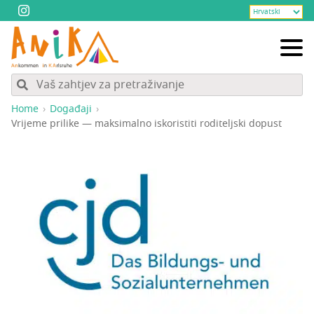
Home
Događaji
Vri­je­me pri­li­ke — mak­si­mal­no isko­ris­ti­ti rodi­telj­ski dopust