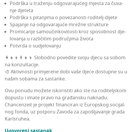
Podr­ška u tra­že­nju odgo­va­ra­ju­ćeg mjes­ta za čuva­
nje djeteta
Podr­ška s pita­nji­ma o pove­za­nos­ti roditelj-dijete
Spa­ja­nje na odgo­va­ra­ju­će mrež­ne strukture
Pro­mi­ca­nje samo­učin­ko­vi­tos­ti kroz spo­sob­nost dje­
lo­va­nja u raz­li­či­tim podru­čji­ma života
Pot­vr­da o sudjelovanju
👩‍👧‍👦👨‍👧‍👦 Slo­bod­no pove­di­te svo­ju dje­cu sa sobom
na konzultacije.
🎨 Aktiv­nos­ti pri­mje­re­ne dobi vaše dje­ce dos­tup­ne su u
našim soba­ma za sastanke.
Ovu ponu­du može­te isko­ris­ti­ti ako ste na rodi­telj­skom
dopus­tu i ima­te pra­vo na gra­đan­sku naknadu.
Chan­cen­ze­it je pro­jekt finan­ci­ran iz Europ­skog soci­jal­
nog fon­da, uz pot­po­ru Zavo­da za zapoš­lja­va­nje gra­da
Karlsruhea.
Ugo­vo­re­ni sastanak