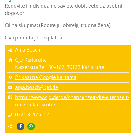
Redo­vi­te i indi­vi­du­al­ne savje­te dobit ćete uz osob­ni
dogovor.
Ciljna skupina: (Roditelji i obitelji; trudna žena)
Ova ponuda je besplatna
Anja Bos­ch
CJD Kar­l­sru­he
Kaiser­straße 160–162, 76133 Kar­l­sru­he
Prikaži na Google kartama
anja.bosch@cjd.de
https://www.cjd.de/de/chancenzeit-die-elternzeit-
nutzen-karlsruhe
0721 83176–12