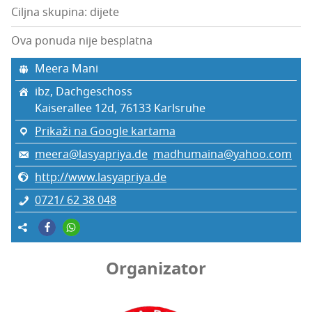
Ciljna skupina: dijete
Ova ponuda nije besplatna
Meera Mani
ibz, Dac­h­ges­c­hoss
Kaise­ral­lee 12d, 76133 Kar­l­sru­he
Prikaži na Google kartama
meera@lasyapriya.de
madhumaina@yahoo.com
http://www.lasyapriya.de
0721/ 62 38 048
Organizator