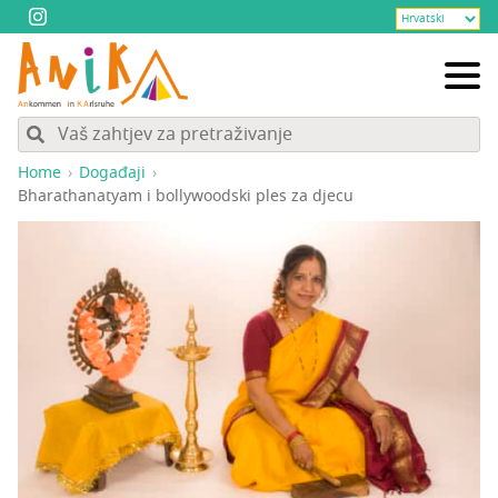
Home
Događaji
Bha­rat­ha­natyam i bol­lywo­od­ski ples za djecu