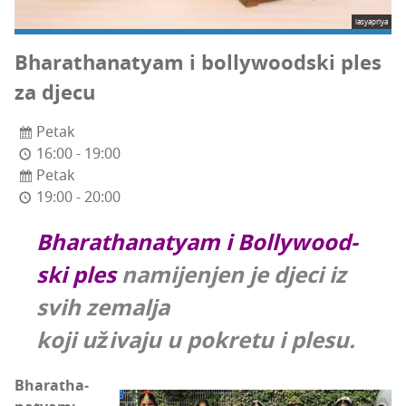
lasyapriya
Bha­rat­ha­natyam i bol­lywo­od­ski ples
za djecu
Petak
16:00 - 19:00
Petak
19:00 - 20:00
Bha­rat­ha­natyam i Bol­lywo­od­
ski ples
nami­je­njen je dje­ci iz
svih zemalja
koji uži­va­ju u pokre­tu i plesu.
Bha­rat­ha­