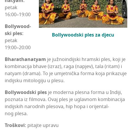
natyam:
petak
16:00–19:00
Bol­lywo­od­
ski ples:
Bol­lywo­od­ski ples za djecu
petak
19:00–20:00
Bha­rat­ha­natyam
je juž­no­in­dij­ski hram­ski ples, koji je
kom­bi­na­ci­ja bha­ve (izraz), raga (napjev), tala (ritam) i
natyam (dra­ma). To je umjet­nič­ka for­ma koja pri­ka­zu­je
indij­sku mito­lo­gi­ju u plesu.
Bol­lywo­od­ski ples
je moder­na ples­na for­ma u Indi­ji,
poz­na­ta iz fil­mo­va. Ovaj ples je uglav­nom kom­bi­na­ci­ja
indij­skih narod­nih ple­so­va, hip hopa i ori­jen­tal­
nog plesa.
Tro­ško­vi:
pitaj­te upravu