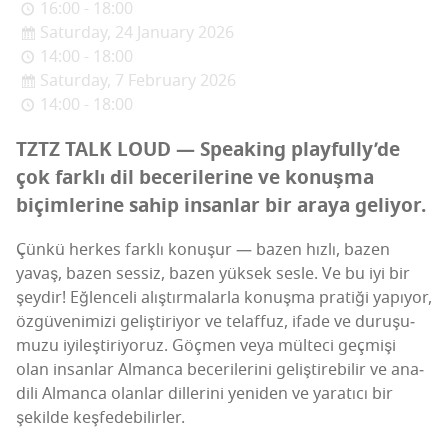
16:00 - 18:00
Saturday, 24 January 2026
14:00 - 18:00
Saturday, 7 February 2026
14:00 - 18:00
TZTZ TALK LOUD — Spe­aking play­full­y­’­de
çok fark­lı dil bece­ri­le­ri­ne ve konuş­ma
biçim­le­ri­ne sahip insan­lar bir ara­ya geliyor.
Çün­kü her­kes fark­lı konu­şur — bazen hız­lı, bazen
yavaş, bazen ses­siz, bazen yük­sek ses­le. Ve bu iyi bir
şey­dir! Eğlen­ce­li alış­tır­ma­lar­la konuş­ma pra­ti­ği yapı­yor,
özgü­ve­ni­mi­zi geliş­ti­ri­yor ve telaf­fuz, ifa­de ve duru­şu­
mu­zu iyi­leş­ti­ri­yo­ruz. Göç­men veya mül­te­ci geç­mi­şi
olan insan­lar Alman­ca bece­ri­le­ri­ni geliş­ti­re­bi­lir ve ana­
di­li Alman­ca olan­lar dil­le­ri­ni yeni­den ve yara­tı­cı bir
şekil­de keş­fe­de­bi­lir­ler.