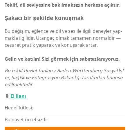
Tek­lif, dil sevi­ye­si­ne bakıl­mak­sı­zın her­ke­se açıktır.
Şaka­cı bir şekil­de konuşmak
Bu deği­şim, eğlen­ce ve dil ve ses ile ilgi­li deney­ler yap­
mak­la ilgi­li­dir. Utan­gaç olmak tama­men nor­mal­dir —
cesa­ret pra­tik yapa­rak ve konu­şa­rak artar.
Gelin ve katı­lın! Sizi gör­mek için sabırsızlanıyoruz.
Bu tek­lif dev­let fon­la­rı / Baden-Würt­tem­berg Sos­yal İşl­
er, Sağ­lık ve Enteg­ras­yon Bakan­lı­ğı tara­fın­dan finan­se
edilmektedir.
📎
El ila­nı
Hedef kitlesi:
Bu davet ücretsizdir