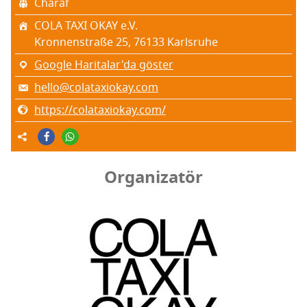
Cha­raf
COLA TAXI OKAY e.V.
Kron­nenst­ra­ße 25, 76133 Karls­ru­he
Google Haritalar'da göster
hello@colataxiokay.com
https://colataxiokay.com/
Organizatör