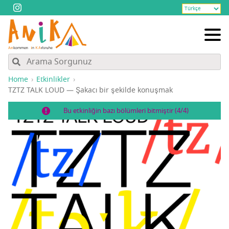
Home
Etkinlikler
TZTZ TALK LOUD — Şaka­cı bir şekil­de konuşmak
Bu etkinliğin bazı bölümleri bitmiştir (4/4)