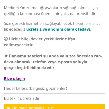
Medi­net­z­’in zul­me uğra­yan­la­rın sığı­na­ğı olma­sı için
giz­li­li­ğin korun­ma­sı önem­li bir çalış­ma prensibidir.
Size gerek­li hiz­met­le­ri sağ­la­ya­bi­lecek hekim­le­re ara­cı­
lık ede­ce­ğiz
ücret­siz ve ano­nim ola­rak teda­vi
.
🤫 Hiç­bir bil­gi dev­let yet­ki­li­le­ri­ne ifşa
edilmeyecektir.
📌 Danış­ma saat­le­ri şu anda yal­nız­ca önce­den ran­
de­vu alı­na­rak, tele­fon veya e‑posta yoluy­la
gerçekleştirilebilmektedir
Bize ula­şın
Hedef kitlesi: (belgesiz göçmenler)
Bu teklif ücretsizdir
Dr. med. Ange­li­ka Leist