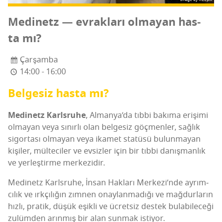
Medi­netz — evrak­la­rı olma­yan has­
ta mı?
Çarşamba
14:00 - 16:00
Bel­ge­siz has­ta mı?
Medi­netz Karls­ru­he
, Alman­ya­’­da tıb­bi bakı­ma eri­şi­mi
olma­yan veya sınır­lı olan bel­ge­siz göç­men­ler, sağ­lık
sigor­ta­sı olma­yan veya ika­met sta­tü­sü bulun­ma­yan
kişi­ler, mül­te­ci­ler ve evsiz­ler için bir tıb­bi danış­man­lık
ve yer­leş­tir­me merkezidir.
Medi­netz Karls­ru­he, İns­an Hak­la­rı Mer­ke­zi­’n­de ayrım­
cı­lık ve ırk­çı­lı­ğın zım­nen onay­lan­ma­dı­ğı ve mağ­dur­la­rın
hız­lı, pra­tik, düşük eşik­li ve ücret­siz des­tek bula­bi­le­ce­ği
zulüm­den arın­mış bir alan sun­mak istiyor.