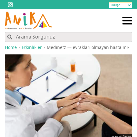
Home
Etkinlikler
Medi­netz — evrak­la­rı olma­yan has­ta mı?
Image by freepik