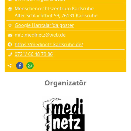
Mensc­hen­rechts­zent­rum Karlsruhe
Alter Sch­lacht­hof 59, 76131 Karls­ru­he
Google Haritalar'da göster
mrz.medinetz@web.de
https://medinetz-karlsruhe.de/
0721/ 66 48 79 86
Organizatör