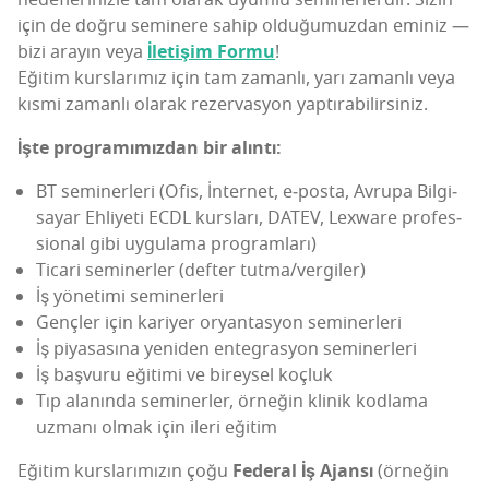
için de doğ­ru semi­ne­re sahip oldu­ğu­muz­dan emi­niz —
bizi ara­yın veya
İlet­iş­im For­mu
!
Eği­tim kurs­la­rı­mız için tam zaman­lı, yarı zaman­lı veya
kıs­mi zaman­lı ola­rak rezer­vas­yon yaptırabilirsiniz.
İşte prog­ra­mı­mız­dan bir alıntı:
BT semi­ner­le­ri (Ofis, İnt­ern­et, e‑posta, Avru­pa Bil­gi­
sa­yar Ehli­ye­ti ECDL kurs­la­rı, DATEV, Lexwa­re pro­fes­
si­onal gibi uygu­la­ma programları)
Tica­ri semi­ner­ler (def­ter tutma/vergiler)
İş yöne­ti­mi seminerleri
Genç­ler için kari­yer oryan­tas­yon seminerleri
İş piya­sa­sı­na yeni­den enteg­ras­yon seminerleri
İş baş­vu­ru eği­ti­mi ve birey­sel koçluk
Tıp ala­nın­da semi­ner­ler, örne­ğin kli­nik kod­la­ma
uzma­nı olmak için ile­ri eğitim
Eği­tim kurs­la­rı­mı­zın çoğu
Fede­ral İş Ajan­sı
(örne­ğin