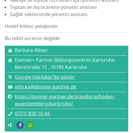
Nak­li­ye ve lojis­tik hiz­met­le­ri için yöne­tim asistanı
Top­tan ve dış tica­ret­te yöne­ti­ci asistanı
Sağ­lık sek­tö­rün­de yöne­ti­ci asistanı
Hedef kitlesi: yetişkinler
Bu teklif ücretsiz değildir
Bar­ba­ra Albiez
Don­ner+ Part­ner Bil­dungs­zent­ren Karlsruhe
Benzst­ra­ße 15 , 76185 Karls­ru­he
Google Haritalar'da göster
info.ka@donner-partner.de
https://donner-partner.de/standorte/baden-
wuerttemberg/karlsruhe/
0721/ 830 10 44