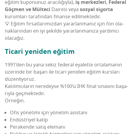
eği­tim kupo­nu­nuz ara­cı­lı­ğıy­la),
iş mer­kez­le­ri
,
Fede­ral
Göç­men ve Mül­te­ci
Daire­si veya
sos­yal sigor­ta
kurum­la­rı tara­fın­dan finan­se edilmektedir.
💡 Eği­tim fır­sat­la­rı­mız­dan yarar­lan­ma­nız için fon ola­
nak­la­rın­dan en iyi şekil­de yarar­lan­ma­nı­za yar­dım­cı
olacağız.
Tica­ri yeni­den eğitim
1991’den bu yana sekiz fede­ral eya­let­te orta­la­ma­nın
üze­rin­de bir başa­rı ile tica­ri yeni­den eği­tim kurs­la­rı
düzenliyoruz.
Katı­lım­cı­la­rın nere­dey­se %100’ü IHK final sına­vı­nı başa­
rıy­la geçmektedir.
Örneğin.
Ofis yöne­ti­mi için yöne­tim asistanı
Endüst­ri­yel katip
Pera­ken­de satış elemanı