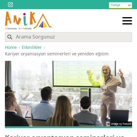
Home
Etkinlikler
Kari­yer oryan­tas­yon semi­ner­le­ri ve yeni­den eğitim
Image by freepik