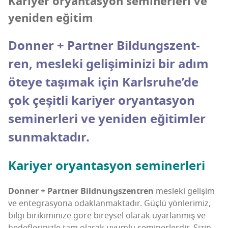
Kari­yer oryan­tas­yon semi­ner­le­ri ve
yeni­den eğitim
Don­ner + Part­ner Bil­dungs­zent­
ren, mes­le­ki geli­şi­mi­ni­zi bir adım
öte­ye taşı­mak için Karls­ru­he­’­de
çok çeşit­li kari­yer oryan­tas­yon
semi­ner­le­ri ve yeni­den eği­tim­ler
sunmaktadır.
Kari­yer oryan­tas­yon seminerleri
Don­ner + Part­ner Bild­nungs­zent­ren
mes­le­ki geli­şim
ve enteg­ras­yo­na odak­lan­mak­ta­dır. Güç­lü yön­le­ri­miz,
bil­gi biri­ki­mi­ni­ze göre birey­sel ola­rak uyar­lan­mış ve
hedef­le­ri­niz­le tam ola­rak uyum­lu semi­ner­ler­dir. Sizin