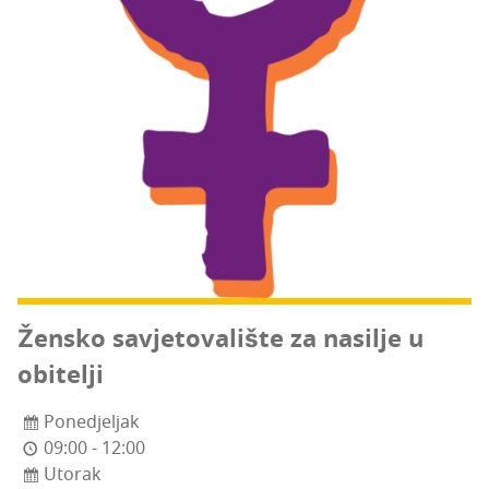
Žen­sko savje­to­va­li­šte za nasi­lje u
obitelji
Ponedjeljak
09:00 - 12:00
Utorak