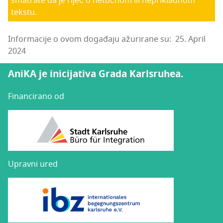
smatrate da je riječ o netočnom ili neprikladnom
tekstu.
Informacije o ovom događaju ažurirane su: 25. April
2024
AniKA je inicijativa Grada Karlsruhea.
Financirano od
Upravni ured