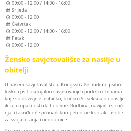
09:00 - 12:00 / 14:00 - 16:00
Srijeda
09:00 - 12:00
Četvrtak
09:00 - 12:00 / 14:00 - 16:00
Petak
09:00 - 12:00
Žen­sko savje­to­va­li­šte za nasi­lje u
obitelji
U našem savje­to­va­li­štu u Kri­eg­ss­traße nudi­mo psi­ho­
lo­ško i psi­ho­so­ci­jal­no savje­to­va­nje i podr­šku žena­ma
koje su doži­vje­le psi­hič­ko, fizič­ko i/ili sek­su­al­no nasi­lje
ili su u opas­nos­ti da to uči­ne. Rod­bi­na, navi­ja­či i struč­
nja­ci tako­đer će pro­na­ći kom­pe­tent­ne kon­takt oso­be
za svo­ja pita­nja i nedoumice.