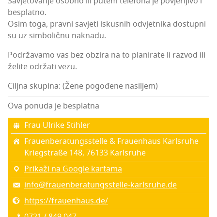
Savje­to­va­nje osob­no ili putem tele­fo­na je povjer­lji­vo i
besplatno.
Osim toga, prav­ni savje­ti iskus­nih odvjet­ni­ka dos­tup­ni
su uz sim­bo­lič­nu naknadu.
Podr­ža­va­mo vas bez obzi­ra na to pla­ni­ra­te li razvod ili
želi­te odr­ža­ti vezu.
Ciljna skupina: (Žene pogođene nasiljem)
Ova ponuda je besplatna
Frau Ulri­ke Stihler
Fra­uen­be­ra­tun­g­ss­tel­le & Fra­uen­ha­us Karlsruhe
Kri­eg­s­traße 148, 76133 Kar­l­sru­he
Prikaži na Google kartama
info@frauenberatungsstelle-karlsruhe.de
https://frauenhaus.de/