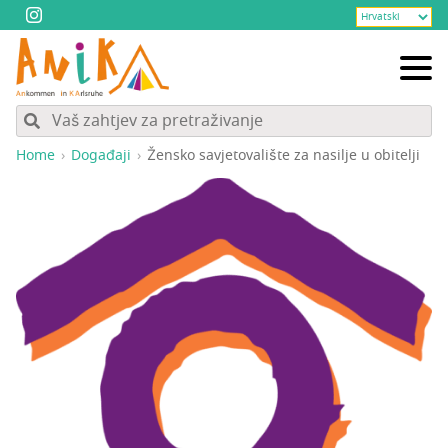
Home
Događaji
Žen­sko savje­to­va­li­šte za nasi­lje u obitelji